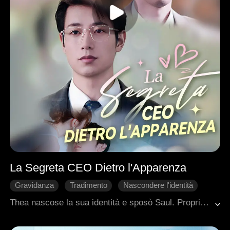
La Segreta CEO Dietro l'Apparenza
Gravidanza
Tradimento
Nascondere l'identità
Divorzio
Amore difficile da conquistare
Thea nascose la sua identità e sposò Saul. Proprio quando stava per dirgli di essere incinta e coinvolta in un importante progetto, lo vide accompagnare Zoe a una visita prenatale. Con il cuore spezzato, tornò a casa, solo per affrontare le parole taglienti e giudicanti della suocera, che sfociarono in un acceso litigio. Durante lo scontro, Thea subì un tragico aborto spontaneo. Sfinita nel corpo e nell’anima, perse ogni speranza e chiese il divorzio. Dopo una serie di eventi tumultuosi, Saul prese coscienza dei suoi veri sentimenti e decise di riconquistarla. Nel frattempo, Thea—salvata più volte dall'intervento tempestivo di Saul in situazioni di vita o morte—cominciò lentamente a guarire dalle sue ferite e trovò nel cuore la forza di perdonarlo. Alla fine, i due si riconciliarono e scelsero di ricostruire il loro rapporto con rinnovato impegno.
Amministratore delegato
Romanzo sentimentale moderno