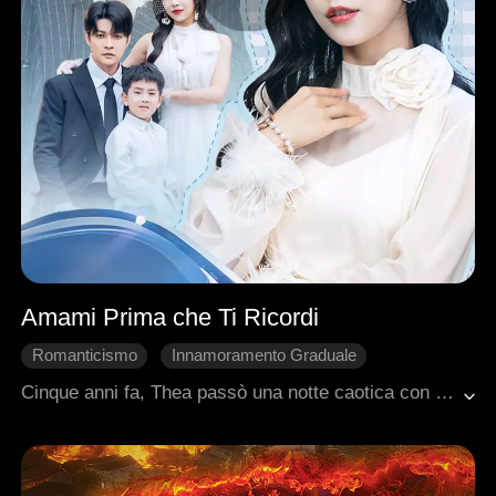
Amami Prima che Ti Ricordi
Romanticismo
Innamoramento Graduale
Avventura di una notte
Bambini
Cinque anni fa, Thea passò una notte caotica con Jacob, che era stato drogato. Sperando di coprire le spese mediche di sua nonna, rimase scioccata quando Jacob se ne andò furioso, convinto che Thea gli avesse drogato il drink. Più tardi, Thea scoprì di essere incinta e cercò Jacob per chiedere aiuto, solo per essere umiliata. Mentre teneva tra le braccia la nonna morente in ospedale, Thea scoprì che Jacob era caduto in coma. Cogliendo l'occasione, si trasferì a casa sua con il loro bambino non ancora nato. Proprio quando cominciava ad ambientarsi in una vita di lusso, Jacob si svegliò senza alcun ricordo di lei. I medici predissero che i suoi ricordi sarebbero tornati entro un mese. Determinata, Thea lavorò per far innamorare Jacob di lei, e alla fine, tutti e tre costruirono una vita felice insieme.
Romanzo sentimentale moderno