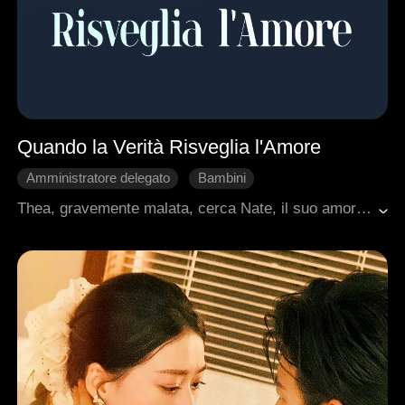
Quando la Verità Risveglia l'Amore
Amministratore delegato
Bambini
Cuore Spezzato
Famiglia
Thea, gravemente malata, cerca Nate, il suo amore di sette anni prima, per affidargli la loro figlia Beth. Sebbene gravati da incomprensioni del passato, l'innocenza di Beth inizia lentamente a sanare la frattura, con l'aiuto della saggia nonna Dina. Quando la verità viene finalmente alla luce, risveglia in Nate un amore paterno a lungo sopito, cambiando per sempre i destini di tutti.
Romanzo sentimentale moderno