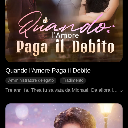
Quando l'Amore Paga il Debito
Amministratore delegato
Tradimento
Cuore Spezzato
Rimpianto
Tre anni fa, Thea fu salvata da Michael. Da allora lavorò duramente per sostenerlo, risparmiando per la sua operazione, finché non se ne innamorò. Ma tutto era nato da una scommessa persa, frequentare una ragazza povera e farsi mantenere da lei. Quando la verità venne a galla, Thea lo lasciò. Diviso tra orgoglio e desiderio, Michael cercò con insistenza di riconquistarla. Intanto Josh, il fratello adottivo di Thea, le offriva un affetto sincero, suscitando la gelosia di Michael. La fidanzata di Michael, accecata dall'invidia, organizzò un incidente per eliminare Thea. Entrambi gli uomini la salvarono, ma Josh ebbe bisogno di un trapianto di cuore. Thea giurò che, se lui non fosse sopravvissuto, sarebbe morta con lui.Rendendosi conto di averla persa per sempre, Michael sacrificò se stesso e donò il suo cuore a Josh, lasciandolo accanto a Thea per tutta la vita.
Romanzo sentimentale moderno