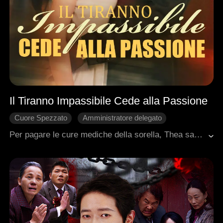
Il Tiranno Impassibile Cede alla Passione
Cuore Spezzato
Amministratore delegato
Avventura di una notte
Storia Strappalacrime
Per pagare le cure mediche della sorella, Thea sacrifica la sua verginità a caro prezzo, vendendosi a uno sconosciuto di nome Jeff. Un anno dopo, durante una riunione con gli amici del suo spasimante Gavin, incontra nuovamente Jeff. Lui la riconobbe e la affrontò in un luogo isolato. In preda al panico, Thea fuggì nella stanza privata, ma Gavin la trascinò ad affrontare nuovamente Jeff. Gavin le disse che solo Jeff aveva la medicina che poteva salvare sua sorella. Ingoiando il suo orgoglio, la donna lo pregò umilmente di darle la medicina, ma Jeff era implacabile, deciso a riaccendere la passione di quella notte indimenticabile....
Romanzo sentimentale moderno