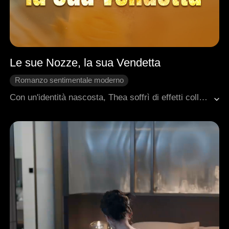
Le sue Nozze, la sua Vendetta
Romanzo sentimentale moderno
Nascondere l'identità
Ritorno
Contrattacco
Con un'identità nascosta, Thea soffrì di effetti collaterali duraturi dopo aver salvato il suo fidanzato Wyatt, vedendo il suo peso salire a 200 libbre a causa dell'uso di ormoni. Suo padre, un uomo di immenso potere, aveva segretamente sostenuto Wyatt. Una volta diventato di successo, Wyatt si disgustò per l'aspetto cambiato di Thea. Riavvivò una relazione con il suo primo amore, che era anche la moglie di suo fratello, poi tramò per uccidere il fratello, finse la propria morte e rubò l'identità del fratello. Sostituì il suo matrimonio con Thea con il proprio matrimonio con la cognata. Dopo aver segretamente appreso la verità, Thea giurò vendetta. Per caso, salvò il CEO Samuel e si accordarono per sposarsi il giorno successivo. Nel frattempo, una potente pillola dimagrante creata da suo fratello la aiutò a recuperare rapidamente la figura slanciata. Alla fine, Thea arrivò alla cerimonia nuziale rubata, pronta a iniziare la sua vendetta.
Rimpianto
Dolcezza