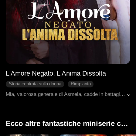
L'Amore Negato, L'Anima Dissolta
Storia centrata sulla donna
Rimpianto
Cuore Spezzato
Fantasia
Romanzo antico
Mia, valorosa generale di Asmela, cadde in battaglia trafitta dalle frecce nemiche. La dea Thea, commossa, le concesse un'ultima visita al suo amato Rocco. Ma quel dono si trasformò in una tortura: vide Rocco avvinghiato in un passionale abbraccio con Jodi, il suo cuore andò in frantumi. Costretta ad assistere, come un fantasma, ai loro tradimenti e alle crudeli umiliazioni, Mia sopportò con dignità, senza mai tradire la sua nobile indole. Quando l'esercito tornò vittorioso e Rocco si affrettò ad accoglierlo, Mia, ormai libera dalle catene del dolore, lasciò andare il suo spirito senza un solo rimpianto, dissolvendosi per sempre in una pace finalmente conquistata.
Ecco altre fantastiche miniserie che ti potrebbero piacere