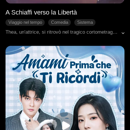
A Schiaffi verso la Libertà
Viaggio nel tempo
Comedia
Sistema
Dolcezza
Romanzo sentimentale moderno
Thea, un'attrice, si ritrovò nel tragico cortometraggio in cui aveva recitato, solo per scoprirsi nel suo cupo finale, con il suo personaggio morto. Mentre altri venivano viziati nei loro nuovi mondi, Thea veniva uccisa in novantanove modi diversi. Infuriata, decise di prendere in mano la situazione. Schiaffi all'ereditiera falsa e manipolatrice, alla madre biologica ignara e al viscido protagonista maschile. Ma all'improvviso apparve uno sconosciuto bello e gentile. Thea decise che lo avrebbe voluto anche lui. Trascinata in questo mondo assurdamente drammatico, era determinata a conquistare il suo affascinante compagno e a travolgere chiunque si mettesse sulla sua strada.