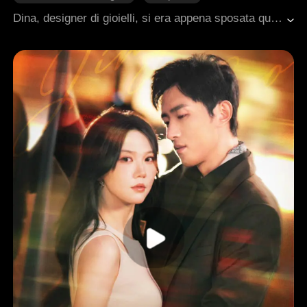
Triangolo amoroso
Dina, designer di gioielli, si era appena sposata quando il marito Theo cadde in coma. Poco dopo, suo fratello Rory si risvegliò da una condizione simile e cominciò a mostrare gli stessi ricordi, comportamenti e persino dettagli intimi di Theo.All'inizio Dina resistette, ma poi si convinse che fosse un legame spirituale e finì per innamorarsene. Quando Theo morì, Dina credette che Rory fosse davvero il marito "tornato" da lei.La verità venne a galla quando la suocera scoprì la loro relazione, causando uno scandalo pubblico, e Dina rimase incinta. La madre malata di Dina pretese spiegazioni: Rory confessò di aver sempre amato la cognata e di aver finto di essere Theo solo per renderla felice. Nonostante le richieste della madre di smettere di vivere nell'ombra del fratello, Rory accettò di rimanere il sostituto, anche se per Dina l'unico amore sarebbe sempre stato "Theo".