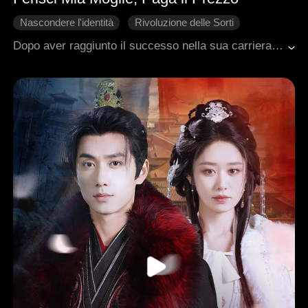
Nascondere l'identità
Rivoluzione delle Sorti
Ambientazione urbana moderna
Famiglia
Dopo aver raggiunto il successo nella sua carriera, Adrian tornò nella sua città natale con l'intenzione di ripagare il favore a sua zia Thea e a suo zio Ryan, che si erano presi cura di sua moglie Brielle. Con suo shock, scoprì che Thea e Ryan avevano abusato di Brielle per lungo tempo e avevano persino tentato di venderla a un uomo con disabilità intellettive. Adrian salvò sua moglie ed espose la verità, portando i cattivi ad affrontare severe punizioni legali. Durante questo processo, Adrian scoprì di non essere il figlio biologico di sua madre Kaylee, e che suo padre biologico era stato ucciso da Kaylee e dal suo secondo marito Nathan. Alla fine, Adrian e Brielle ricostruirono la loro casa, si dedicarono allo sviluppo rurale e accolsero una nuova vita insieme a un futuro pacifico.
Vendetta