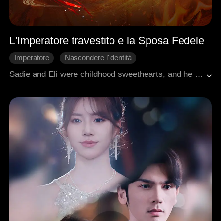
L'Imperatore travestito e la Sposa Fedele
Imperatore
Nascondere l'identità
Matrimonio lampo
Intrighi di Palazzo
Sadie and Eli were childhood sweethearts, and he vowed to marry her once he succeeded. Piper, the chancellor's daughter, sneered at Sadie's lowly status, insisting Eli would wed her instead. Heartbroken, Sadie married a beggar by the roadside, braving public scorn to build a life with him, not knowing the beggar was the emperor in disguise.
Amore dopo il matrimonio
Romanzo antico