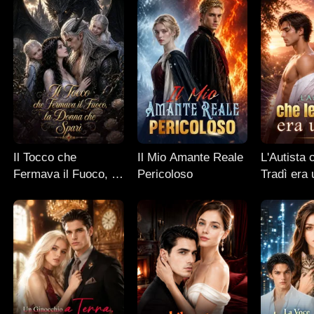
Il Tocco che
Il Mio Amante Reale
L'Autista 
Fermava il Fuoco, la
Pericoloso
Tradì era
Donna che Sparì