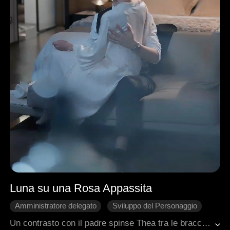
Luna su una Rosa Appassita
Amministratore delegato
Sviluppo del Personaggio
Luna d'Argento
Rimpianto
Ritorno
Un contrasto con il padre spinse Thea tra le braccia di Danny, il suo apparente salvatore, solo per scoprire che lui era coinvolto in una rete di inganni con la sua sorellastra. Sconvolta, sposò Felix, un paziente in stato vegetativo, che in realtà fingeva la sua malattia a causa del suo amore segreto e duraturo per lei. Mentre il legame tra Thea e Felix si approfondiva, Danny ebbe un'improvvisa rivelazione: di averla sempre amata. Scoprì inoltre che il favore salvavita di anni prima era una menzogna, ma ormai ogni rimedio era tardivo.
Romanzo sentimentale moderno