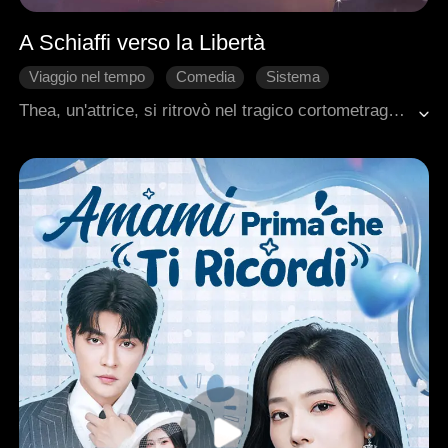
A Schiaffi verso la Libertà
Viaggio nel tempo
Comedia
Sistema
Dolcezza
Romanzo sentimentale moderno
Thea, un'attrice, si ritrovò nel tragico cortometraggio in cui aveva recitato, solo per scoprirsi nel suo cupo finale, con il suo personaggio morto. Mentre altri venivano viziati nei loro nuovi mondi, Thea veniva uccisa in novantanove modi diversi. Infuriata, decise di prendere in mano la situazione. Schiaffi all'ereditiera falsa e manipolatrice, alla madre biologica ignara e al viscido protagonista maschile. Ma all'improvviso apparve uno sconosciuto bello e gentile. Thea decise che lo avrebbe voluto anche lui. Trascinata in questo mondo assurdamente drammatico, era determinata a conquistare il suo affascinante compagno e a travolgere chiunque si mettesse sulla sua strada.