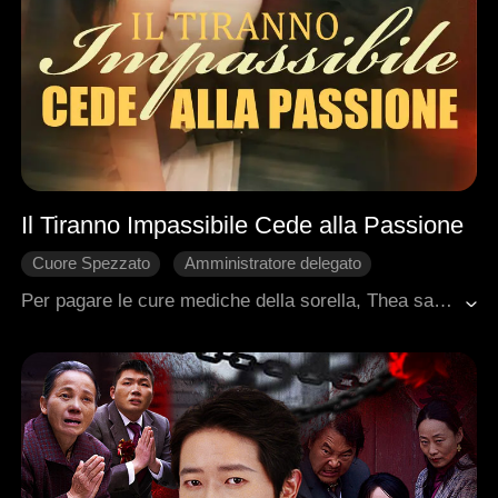
Il Tiranno Impassibile Cede alla Passione
Cuore Spezzato
Amministratore delegato
Avventura di una notte
Storia Strappalacrime
Per pagare le cure mediche della sorella, Thea sacrifica la sua verginità a caro prezzo, vendendosi a uno sconosciuto di nome Jeff. Un anno dopo, durante una riunione con gli amici del suo spasimante Gavin, incontra nuovamente Jeff. Lui la riconobbe e la affrontò in un luogo isolato. In preda al panico, Thea fuggì nella stanza privata, ma Gavin la trascinò ad affrontare nuovamente Jeff. Gavin le disse che solo Jeff aveva la medicina che poteva salvare sua sorella. Ingoiando il suo orgoglio, la donna lo pregò umilmente di darle la medicina, ma Jeff era implacabile, deciso a riaccendere la passione di quella notte indimenticabile....
Romanzo sentimentale moderno