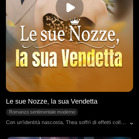
Le sue Nozze, la sua Vendetta
Romanzo sentimentale moderno
Nascondere l'identità
Ritorno
Contrattacco
Con un'identità nascosta, Thea soffrì di effetti collaterali duraturi dopo aver salvato il suo fidanzato Wyatt, vedendo il suo peso salire a 200 libbre a causa dell'uso di ormoni. Suo padre, un uomo di immenso potere, aveva segretamente sostenuto Wyatt. Una volta diventato di successo, Wyatt si disgustò per l'aspetto cambiato di Thea. Riavvivò una relazione con il suo primo amore, che era anche la moglie di suo fratello, poi tramò per uccidere il fratello, finse la propria morte e rubò l'identità del fratello. Sostituì il suo matrimonio con Thea con il proprio matrimonio con la cognata. Dopo aver segretamente appreso la verità, Thea giurò vendetta. Per caso, salvò il CEO Samuel e si accordarono per sposarsi il giorno successivo. Nel frattempo, una potente pillola dimagrante creata da suo fratello la aiutò a recuperare rapidamente la figura slanciata. Alla fine, Thea arrivò alla cerimonia nuziale rubata, pronta a iniziare la sua vendetta.
Rimpianto
Dolcezza