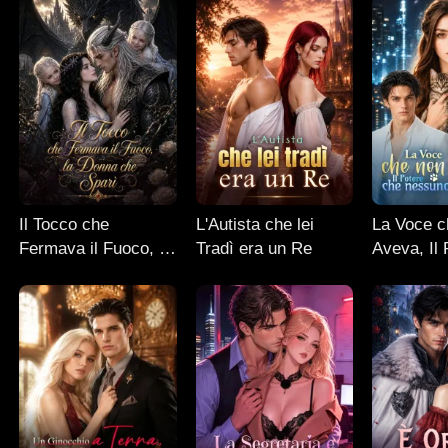
Il Tocco che
L'Autista che lei
La Voce c
Fermava il Fuoco, la
Tradì era un Re
Aveva, Il
Donna che Sparì
nessuno 