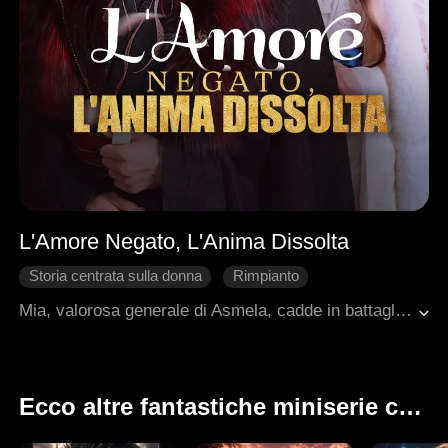
L'Amore Negato, L'Anima Dissolta
Storia centrata sulla donna
Rimpianto
Cuore Spezzato
Fantasia
Romanzo antico
Mia, valorosa generale di Asmela, cadde in battaglia trafitta dalle frecce nemiche. La dea Thea, commossa, le concesse un'ultima visita al suo amato Rocco. Ma quel dono si trasformò in una tortura: vide Rocco avvinghiato in un passionale abbraccio con Jodi, il suo cuore andò in frantumi. Costretta ad assistere, come un fantasma, ai loro tradimenti e alle crudeli umiliazioni, Mia sopportò con dignità, senza mai tradire la sua nobile indole. Quando l'esercito tornò vittorioso e Rocco si affrettò ad accoglierlo, Mia, ormai libera dalle catene del dolore, lasciò andare il suo spirito senza un solo rimpianto, dissolvendosi per sempre in una pace finalmente conquistata.
Ecco altre fantastiche miniserie che ti potrebbero piacere