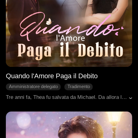
Quando l'Amore Paga il Debito
Amministratore delegato
Tradimento
Cuore Spezzato
Rimpianto
Tre anni fa, Thea fu salvata da Michael. Da allora lavorò duramente per sostenerlo, risparmiando per la sua operazione, finché non se ne innamorò. Ma tutto era nato da una scommessa persa, frequentare una ragazza povera e farsi mantenere da lei. Quando la verità venne a galla, Thea lo lasciò. Diviso tra orgoglio e desiderio, Michael cercò con insistenza di riconquistarla. Intanto Josh, il fratello adottivo di Thea, le offriva un affetto sincero, suscitando la gelosia di Michael. La fidanzata di Michael, accecata dall'invidia, organizzò un incidente per eliminare Thea. Entrambi gli uomini la salvarono, ma Josh ebbe bisogno di un trapianto di cuore. Thea giurò che, se lui non fosse sopravvissuto, sarebbe morta con lui.Rendendosi conto di averla persa per sempre, Michael sacrificò se stesso e donò il suo cuore a Josh, lasciandolo accanto a Thea per tutta la vita.
Romanzo sentimentale moderno