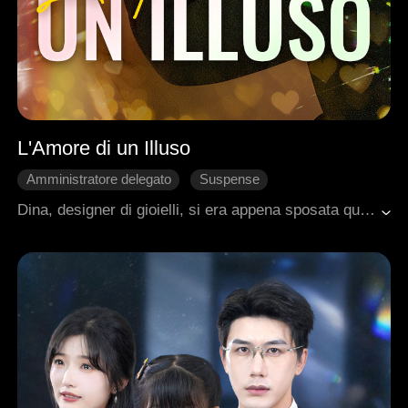
L'Amore di un Illuso
Amministratore delegato
Suspense
Triangolo amoroso
Dina, designer di gioielli, si era appena sposata quando il marito Theo cadde in coma. Poco dopo, suo fratello Rory si risvegliò da una condizione simile e cominciò a mostrare gli stessi ricordi, comportamenti e persino dettagli intimi di Theo.All'inizio Dina resistette, ma poi si convinse che fosse un legame spirituale e finì per innamorarsene. Quando Theo morì, Dina credette che Rory fosse davvero il marito "tornato" da lei.La verità venne a galla quando la suocera scoprì la loro relazione, causando uno scandalo pubblico, e Dina rimase incinta. La madre malata di Dina pretese spiegazioni: Rory confessò di aver sempre amato la cognata e di aver finto di essere Theo solo per renderla felice. Nonostante le richieste della madre di smettere di vivere nell'ombra del fratello, Rory accettò di rimanere il sostituto, anche se per Dina l'unico amore sarebbe sempre stato "Theo".