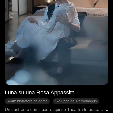
Luna su una Rosa Appassita
Amministratore delegato
Sviluppo del Personaggio
Luna d'Argento
Rimpianto
Ritorno
Un contrasto con il padre spinse Thea tra le braccia di Danny, il suo apparente salvatore, solo per scoprire che lui era coinvolto in una rete di inganni con la sua sorellastra. Sconvolta, sposò Felix, un paziente in stato vegetativo, che in realtà fingeva la sua malattia a causa del suo amore segreto e duraturo per lei. Mentre il legame tra Thea e Felix si approfondiva, Danny ebbe un'improvvisa rivelazione: di averla sempre amata. Scoprì inoltre che il favore salvavita di anni prima era una menzogna, ma ormai ogni rimedio era tardivo.
Romanzo sentimentale moderno