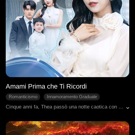
Amami Prima che Ti Ricordi
Romanticismo
Innamoramento Graduale
Avventura di una notte
Bambini
Cinque anni fa, Thea passò una notte caotica con Jacob, che era stato drogato. Sperando di coprire le spese mediche di sua nonna, rimase scioccata quando Jacob se ne andò furioso, convinto che Thea gli avesse drogato il drink. Più tardi, Thea scoprì di essere incinta e cercò Jacob per chiedere aiuto, solo per essere umiliata. Mentre teneva tra le braccia la nonna morente in ospedale, Thea scoprì che Jacob era caduto in coma. Cogliendo l'occasione, si trasferì a casa sua con il loro bambino non ancora nato. Proprio quando cominciava ad ambientarsi in una vita di lusso, Jacob si svegliò senza alcun ricordo di lei. I medici predissero che i suoi ricordi sarebbero tornati entro un mese. Determinata, Thea lavorò per far innamorare Jacob di lei, e alla fine, tutti e tre costruirono una vita felice insieme.
Romanzo sentimentale moderno