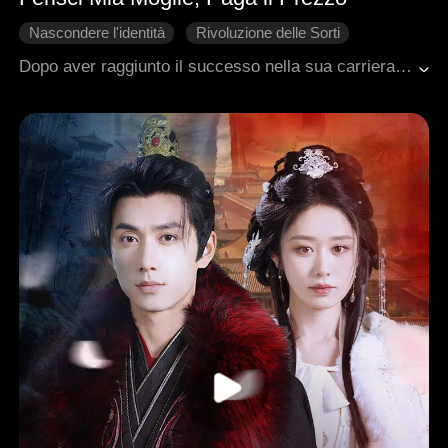
Nascondere l'identità
Rivoluzione delle Sorti
Ambientazione urbana moderna
Famiglia
Dopo aver raggiunto il successo nella sua carriera, Adrian tornò nella sua città natale con l'intenzione di ripagare il favore a sua zia Thea e a suo zio Ryan, che si erano presi cura di sua moglie Brielle. Con suo shock, scoprì che Thea e Ryan avevano abusato di Brielle per lungo tempo e avevano persino tentato di venderla a un uomo con disabilità intellettive. Adrian salvò sua moglie ed espose la verità, portando i cattivi ad affrontare severe punizioni legali. Durante questo processo, Adrian scoprì di non essere il figlio biologico di sua madre Kaylee, e che suo padre biologico era stato ucciso da Kaylee e dal suo secondo marito Nathan. Alla fine, Adrian e Brielle ricostruirono la loro casa, si dedicarono allo sviluppo rurale e accolsero una nuova vita insieme a un futuro pacifico.
Vendetta