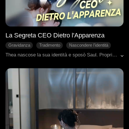
La Segreta CEO Dietro l'Apparenza
Gravidanza
Tradimento
Nascondere l'identità
Divorzio
Amore difficile da conquistare
Thea nascose la sua identità e sposò Saul. Proprio quando stava per dirgli di essere incinta e coinvolta in un importante progetto, lo vide accompagnare Zoe a una visita prenatale. Con il cuore spezzato, tornò a casa, solo per affrontare le parole taglienti e giudicanti della suocera, che sfociarono in un acceso litigio. Durante lo scontro, Thea subì un tragico aborto spontaneo. Sfinita nel corpo e nell’anima, perse ogni speranza e chiese il divorzio. Dopo una serie di eventi tumultuosi, Saul prese coscienza dei suoi veri sentimenti e decise di riconquistarla. Nel frattempo, Thea—salvata più volte dall'intervento tempestivo di Saul in situazioni di vita o morte—cominciò lentamente a guarire dalle sue ferite e trovò nel cuore la forza di perdonarlo. Alla fine, i due si riconciliarono e scelsero di ricostruire il loro rapporto con rinnovato impegno.
Amministratore delegato
Romanzo sentimentale moderno