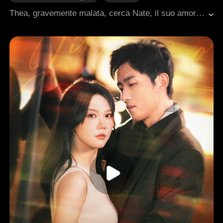
Cuore Spezzato
Famiglia
Thea, gravemente malata, cerca Nate, il suo amore di sette anni prima, per affidargli la loro figlia Beth. Sebbene gravati da incomprensioni del passato, l'innocenza di Beth inizia lentamente a sanare la frattura, con l'aiuto della saggia nonna Dina. Quando la verità viene finalmente alla luce, risveglia in Nate un amore paterno a lungo sopito, cambiando per sempre i destini di tutti.
Romanzo sentimentale moderno