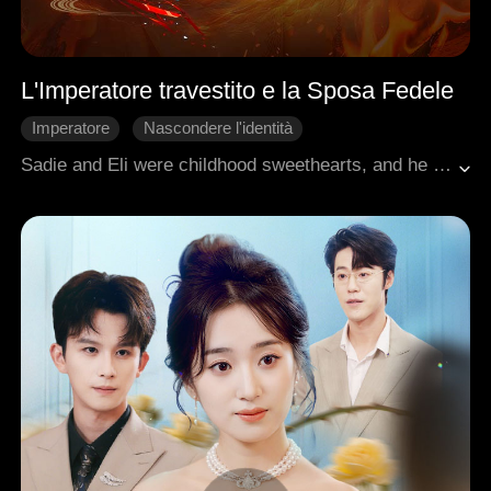
L'Imperatore travestito e la Sposa Fedele
Imperatore
Nascondere l'identità
Matrimonio lampo
Intrighi di Palazzo
Sadie and Eli were childhood sweethearts, and he vowed to marry her once he succeeded. Piper, the chancellor's daughter, sneered at Sadie's lowly status, insisting Eli would wed her instead. Heartbroken, Sadie married a beggar by the roadside, braving public scorn to build a life with him, not knowing the beggar was the emperor in disguise.
Amore dopo il matrimonio
Romanzo antico