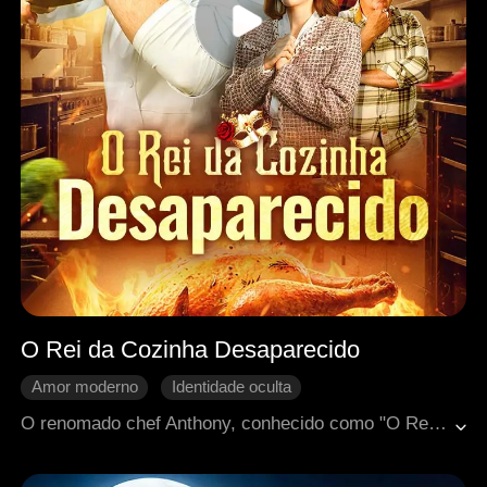
O Rei da Cozinha Desaparecido
Amor moderno
Identidade oculta
Retorno chocante
Chef
Humor
O renomado chef Anthony, conhecido como "O Rei da Cozinha", desapareceu no auge da carreira e retorna como Tony, um humilde aprendiz em um restaurante estrelado. Quando o restaurante ameaça ruir, ele intervém e revela sua verdadeira identidade. Mas um plano malévolo o deixa debilitado e empobrecido. Agora, com apenas suas habilidades culinárias, conseguirá reconquistar seu destino e a glória?