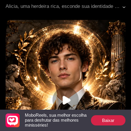
Vingança
Romance moderno
Alicia, uma herdeira rica, esconde sua identidade e se casa com Jeffrey. Na véspera de um concurso de balé, ela é sequestrada e tem as pernas quebradas. Descobre que Jeffrey armou tudo para que Roxie vencesse e ainda sabotou sua cirurgia. Com o coração partido, Alicia se divorcia, retoma seu lugar como herdeira e expõe os enganadores, conquistando sucesso na carreira e no amor.
MoboReels, sua melhor escolha
Baixar
para desfrutar das melhores
minisséries!