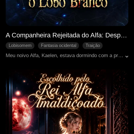
A Companheira Rejeitada do Alfa: Despertando o Lobo Branco
Lobisomem
Fantasia ocidental
Traição
Vingança
Contra-ataque
Meu noivo Alfa, Kaelen, estava dormindo com a própria irmã—uma desprezível Ômega vadia que se entregava para seis homens diferentes. Ele quebrou minha perna enquanto usava a fortuna da *minha* família para comprar um colar de diamantes caríssimo para sua preciosa irmã—tudo isso para me humilhar, para me rebaixar à segunda posição. Mas eu me recusei a ceder. Aceitei minha loba interior, Aria, e me uni ao maior rival dele—e então destruí tudo o que eles mais amavam em uma noite devastadora. Agora, Kaelen está ajoelhado, implorando perdão, pronto para morrer de arrependimento... enquanto eu me afasto, como uma nova mulher.