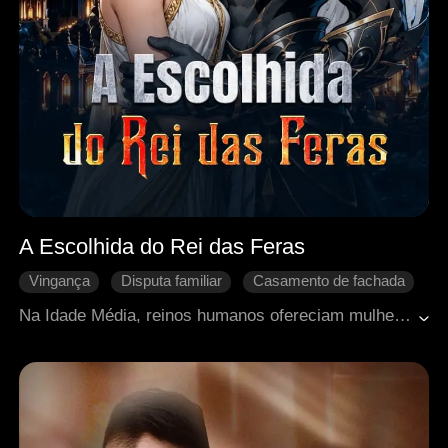
A Escolhida do Rei das Feras
Vingança
Disputa familiar
Casamento de fachada
Contra-ataque
Fantasia ocidental
Na Idade Média, reinos humanos ofereciam mulheres como tributo aos Urekai. Disfarçada de príncipe desde a infância, a Princesa Emeriel se entrega como escrava para salvar a irmã e descobre ser uma rara "Sereia", criatura mítica capaz de seduzir e enlouquecer. Escolhida pelo Grande Rei das Feras, ela é arrastada para um mundo de desejo, segredos e laços de alma dos quais talvez nunca consiga escapar.