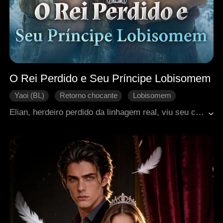
O Rei Perdido e Seu Príncipe Lobisomem
Yaoi (BL)
Retorno chocante
Lobisomem
Alma gêmea
Príncipe
Elian, herdeiro perdido da linhagem real, viu seu clã ser massacrado na infância e foi vendido como escravo. Após despertar seu lobo, descobriu que Kael era seu companheiro predestinado, mas foi rejeitado por sua origem humilde. Então, o Príncipe Lycan Anthony sentiu o mesmo vínculo e levou Elian à ilha dos desafios reais. Envolvido nas disputas da realeza, Elian revelou a verdade sobre o massacre de sua família, quebrou uma antiga maldição e agora retorna para recuperar o trono roubado.