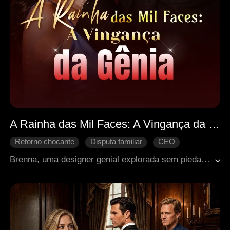
A Rainha das Mil Faces: A Vingança da Gênia
Retorno chocante
Disputa familiar
CEO
Romance moderno
Gênio
Brenna, uma designer genial explorada sem piedade por vinte anos pelos pais adotivos, decide deixá-los para trás. Sua família biológica é rica, mas sua prima Rosie parece não estar nada contente em vê-la. Ethan, o homem mais rico da região, propõe uma parceria a ela, que inicialmente inclui um casamento de conveniência. Com suas habilidades em design, medicina, andar a cavalo e até jogos de cartas e apostas, ela consegue enfrentar os desafios e encontrar o amor verdadeiro.