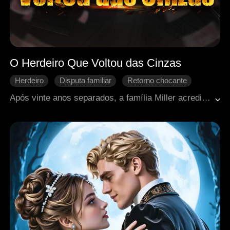
O Herdeiro Que Voltou das Cinzas
Herdeiro
Disputa familiar
Retorno chocante
Vida urbana
Amor moderno
Após vinte anos separados, a família Miller acredita que o filho perdido seja um fraco fácil de controlar. Mal sabem que ele é um vingador renascido das cinzas. O filho adotivo o vê como rival, a irmã o despreza, e os pais o manipulam com culpa. Ele responde com um sorriso gelado e começa a colocar seus planos em ação: "Tudo que é meu, eu vou recuperar, até o Grupo Miller que tanto prezam.