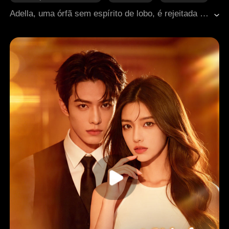
Identidade oculta
Fantasia ocidental
Adella, uma órfã sem espírito de lobo, é rejeitada pelo noivo e entra em um casamento contratual com Dallas, o Líder Supremo dos lobos. Ele a protege e lhe dá uma nova vida, mas conflitos surgem entre liberdade e controle. Após ser envenenada, Dallas a salva e revela seus sentimentos. Ela assume Dallas publicamente e passa a aceitar o vínculo entre eles, encontrando segurança ao lado do Rei Alfa.