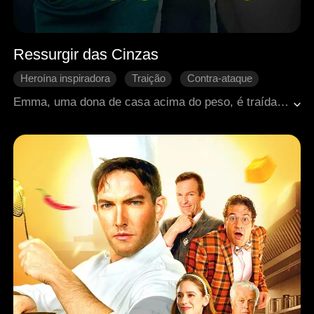
Ressurgir das Cinzas
Heroína inspiradora
Traição
Contra-ataque
Retorno chocante
Romance moderno
Emma, uma dona de casa acima do peso, é traída por seu marido Jeffrey e por sua melhor amiga, Rita. Empurrada de um penhasco e dada como morta, ela sobrevive por pouco e ressurge do túmulo movida por sede de vingança. Decidida a se vingar, Emma reencontra seu tio Chris, que vinha procurando por ela. Durante um ano, ela se dedica aos treinos, perde peso, faz cirurgias plásticas e passa por um intenso processo de transformação. Emma então se reinventa como Vivian, a única herdeira do Grupo Riley. Sua vingança começa no casamento de Jeffrey e Rita…