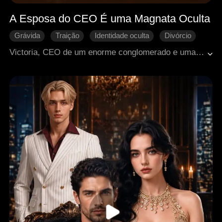
A Esposa do CEO É uma Magnata Oculta
Grávida
Traição
Identidade oculta
Divórcio
Reconquista difícil
CEO
Romance moderno
Victoria, CEO de um enorme conglomerado e uma designer brilhante, escondeu quem realmente era por três anos enquanto secretamente apoiava a empresa de seu marido, Brian. Iludido por sua ex-amante, Chloe, Brian interpretava mal as intenções de Victoria e sempre tomava o partido de Chloe, que fingia estar grávida. Victoria, então, revelou ao mundo sua verdadeira identidade, revelando todas as mentiras e armações de Chloe. Brian finalmente abriu os olhos, e juntos decidiram deixar o passado para trás e recomeçar.