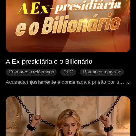
A Ex-presidiária e o Bilionário
Casamento relâmpago
CEO
Romance moderno
Contra-ataque
Identidade oculta
Acusada injustamente e condenada à prisão por uma falsa herdeira e sua própria família, Eliana sai da cadeia decidida a se vingar. Ao se casar com Charles, o magnata mais poderoso da cidade, ela usa suas extraordinárias habilidades médicas para desmascarar inimigos, recuperar tudo o que perdeu e transformar um casamento por interesse em um amor verdadeiro.