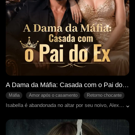
A Dama da Máfia: Casada com o Pai do Ex
Máfia
Amor após o casamento
Retorno chocante
Heroína inspiradora
Casamento de fachada
Isabella é abandonada no altar por seu noivo, Alex. Para manter sua honra e se vingar, ela decide se casar com o pai dele, Damien, o mais poderoso chefão da máfia. Após o casamento, com sua sagacidade e influência crescente, ela destrói seu ex, recupera a fortuna roubada de sua mãe, desmascara traições familiares e se transforma de uma noiva rejeitada em a dama da máfia. Nesse percurso, um casamento frio e de conveniência com Damien se transforma em algo verdadeiro: um amor intenso e inquebrável.