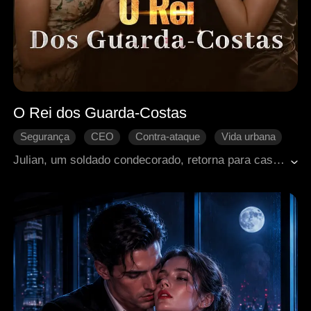
O Rei dos Guarda-Costas
Segurança
CEO
Contra-ataque
Vida urbana
Romance moderno
Julian, um soldado condecorado, retorna para casa apenas para encontrar sua mãe morta e sua irmã Ruby precisando urgentemente de um transplante de rim. Para pagar a cirurgia, ele aceita trabalhar como guarda-costas de Gianna, uma herdeira fria e difícil de lidar. Entre atentados, conspirações e inimigos poderosos, Julian a protege repetidamente, conquistando sua confiança e mudando seu destino. Ao salvar Ruby e derrotar seus inimigos, ele descobre que encontrou muito mais do que um trabalho: um verdadeiro lar.