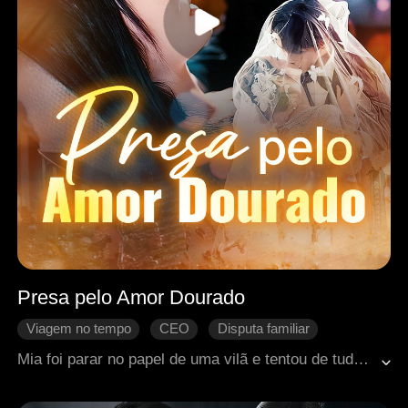
Presa pelo Amor Dourado
Viagem no tempo
CEO
Disputa familiar
Se apaixonando
Romance moderno
Mia foi parar no papel de uma vilã e tentou de tudo para ser expulsa daquele mundo. Flertava com o segurança, fingia choro com cebola e provocava confusão, esperando que Andrew a rejeitasse. Mas ele nunca a desmascarou; ao contrário, protegeu-a e começou a se apegar a ela. Obsessivo, chegou a confrontá-la: "O que ele tem que eu não tenho?" No dia do casamento, após sua suposta queda, Mia só então percebeu que nunca havia escapado da armadilha dele.