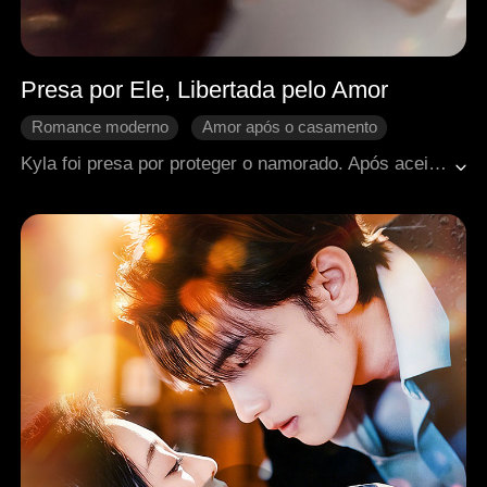
Presa por Ele, Libertada pelo Amor
Romance moderno
Amor após o casamento
Doçura de amor
Se apaixonando
Kyla foi presa por proteger o namorado. Após aceitar doar sangue ao neto de Nick em troca de liberdade antecipada, descobriu que tinha sido traída. De coração partido, casou-se impulsivamente com Louis. Com o apoio e carinho dele, os dois desmascararam os traidores e construíram uma família feliz com sua adorável filha.
Casamento relâmpago