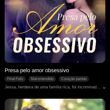
Presa pelo amor obsessivo
Final Feliz
Mal-entendido
Coração partido
Romance moderno
Jessa, herdeira de uma família rica, foi incriminada e presa injustamente. E mesmo depois de ser libertada, ela continuava sendo alvo da tortura de Ethan. Eles se amavam, mas não podiam deixar de brigar. Com o passar do tempo, Ethan gradualmente descobriu a verdade e se arrependeu de suas ações. Mas será que eles ainda conseguiriam consertar tudo? Ou esse relacionamento tóxico chegaria ao fim?