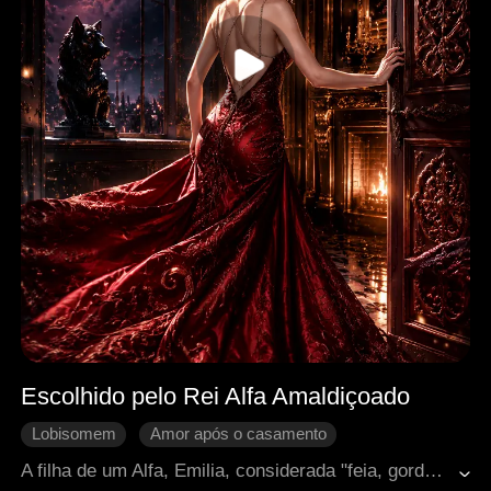
Escolhido pelo Rei Alfa Amaldiçoado
Lobisomem
Amor após o casamento
Retorno chocante
Fantasia ocidental
A filha de um Alfa, Emilia, considerada "feia, gorda e sem ligação com seu lobo interior", é rebaixada a Omega e enviada ao Rei Amaldiçoado Maximus, famoso por causar a morte de mulheres que compartilham sua cama. Desafiando todas as expectativas, Emilia sobrevive ao primeiro encontro, chegando até a domar a fera acorrentada de Maximus. Mais tarde, ela é brutalmente atacada e esfaqueada por outras Omegas, mas, milagrosamente, se cura instantaneamente, deixando o Rei profundamente intrigado. Desesperado por um herdeiro e intrigado com o efeito único que ela parece ter sobre sua maldição, Maximus lhe propõe um acordo: pertencer a ele, dar-lhe um filho e, em troca, ele lhe concederá liberdade. Emilia, desafiadora, recusa a oferta, planejando sua fuga dentro dos três dias que ele lhe concede, determinada a não ceder a ele. Maximus, apesar da resistência dela, está decidido a tomá-la para si, acreditando que ela pode ser sua única esperança.
Fuga da grávida