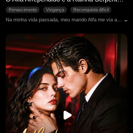
Renascimento
Vingança
Reconquista difícil
Identidade oculta
Doçura de amor
Na minha vida passada, meu marido Alfa me via apenas como um objeto. Traída, abandonada e morta durante um incêndio, ele salvou outra mulher em vez de mim. Reencarnada na Cerimônia de União, vejo minha irmã roubar meu noivo enquanto sou ridicularizada pela alcateia. Ignorando tudo, escolho Dracos, o Rei das Serpentes, o único que me salvou das chamas. "Eu escolho você." Eles pensam que estou derrotada, mas minha vingança está apenas começando.