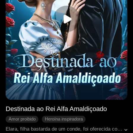
Destinada ao Rei Alfa Amaldiçoado
Amor proibido
Heroína inspiradora
Fantasia ocidental
Retorno chocante
Elara, filha bastarda de um conde, foi oferecida como sacrifício ao amaldiçoado Rei Alfa Cassian. Enquanto os anteriores morreram, ela foi a única capaz de acalmá-lo, e isso despertou a ira de Malrec, o Arcebispo do Tribunal Sagrado. Presa na disputa de poder entre a coroa e a igreja, Elara despertou Melandra, a antiga santa herege selada dentro dela. Cercada por conspirações e perigos, ela precisará lutar para sobreviver e mudar o destino do reino.
Contra-ataque