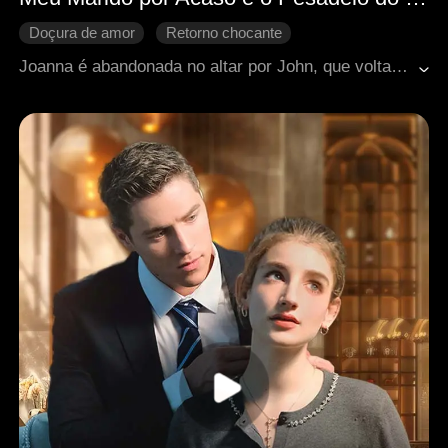
Doçura de amor
Retorno chocante
Identidade oculta
Casamento relâmpago
Joanna é abandonada no altar por John, que volta para seu primeiro amor, Lily. Ferida, ela se casa impulsivamente com Alexander, um bilionário em cadeira de rodas também rejeitado. Ela reconstrói sua vida, enfrenta as sabotagens de Lily e se destaca na empresa LU, sem saber que Alexander a protege secretamente como seu verdadeiro dono.Quando a verdade vem à tona, o casamento de conveniência se transforma em amor, e os dois superam seus inimigos juntos.
Presidente