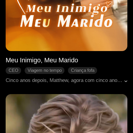
Meu Inimigo, Meu Marido
CEO
Viagem no tempo
Criança fofa
Amor de infância
Romance moderno
Cinco anos depois, Matthew, agora com cinco anos, voltou no tempo seis anos, abraçou Hannah e a chamou de "Mamãe". Quando ela começava a aceitar que esse adorável menino poderia ser seu futuro filho, ouviu Matthew chamar seu rival de infância de "Papai". A partir daí, o trio embarca em aventuras caóticas, engraçadas e cheias de ternura.