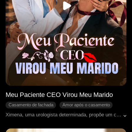
Meu Paciente CEO Virou Meu Marido
Casamento de fachada
Amor após o casamento
Disputa familiar
Médico milagroso
Ximena, uma urologista determinada, propõe um casamento por contrato ao empresário Ayden para conseguir financiar suas pesquisas. Obrigados a viver sob o mesmo teto, os dois vivem uma divertida disputa de inteligência. Enquanto trata a misteriosa doença dele, Ximena conquista seu coração, e o casamento de fachada acaba se transformando em um amor verdadeiro.
Doçura de amor
Contra-ataque