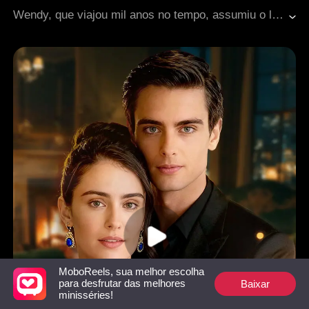
Identidade oculta
Romance moderno
Wendy, que viajou mil anos no tempo, assumiu o lugar de sua meia-irmã para se casar com Johnny, mas ele morreu em um acidente no primeiro dia. Sem se abalar, ela se infiltrou na família Flynn e conquistou a confiança de todos. Quando finalmente se acomodou como uma viúva rica e bem-sucedida, percebeu que o olhar do guarda-costas da família estava se tornando cada vez mais intenso...
MoboReels, sua melhor escolha
Baixar
para desfrutar das melhores
minisséries!