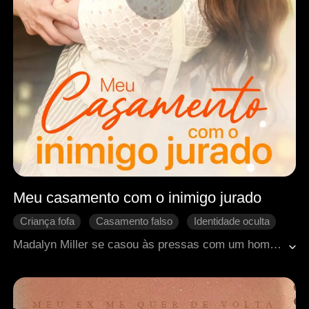
Meu casamento com o inimigo jurado
Criança fofa
Casamento falso
Identidade oculta
Casamento relâmpago
Doçura de amor
Madalyn Miller se casou às pressas com um homem pobre que tinha uma filha. Com o passar do tempo, ela gradualmente descobriu a misteriosa identidade do marido. Na verdade, o homem com quem ela ficava todos os dias era o presidente da empresa rival, uma descoberta que desencadeou um choque profundo e uma luta interna dentro dela.
Romance moderno