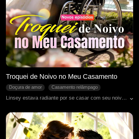
Troquei de Noivo no Meu Casamento
Doçura de amor
Casamento relâmpago
Romance
Presidente
Contra-ataque
Linsey estava radiante por se casar com seu noivo, Felix, até que uma chamada da outra o fez partir. Humilhada em seu próprio casamento, Linsey chegou ao fundo do poço. Como se não bastasse, a outra ainda ligou, apenas para tripudiar. Mas Linsey não chorou. Ela deu meia-volta, saiu da igreja e casou-se com o primeiro homem que viu pela frente. E, por uma ironia do destino, ele era ninguém menos que o homem mais poderoso da cidade...