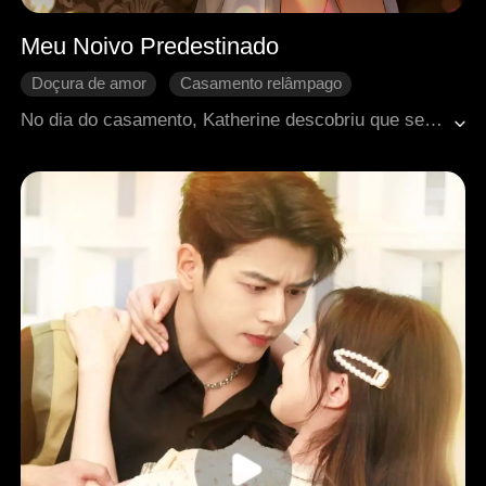
Meu Noivo Predestinado
Doçura de amor
Casamento relâmpago
Amor após o casamento
CEO
No dia do casamento, Katherine descobriu que seu noivo, Alan, estava prestes a se casar com outra mulher. Como se isso não bastasse, uma série de acontecimentos dolorosos a atingiu, incluindo ser explorada pela família de Alan, traída pela melhor amiga e sobrecarregada com dívidas. Nesse momento, um velho apareceu, oferecendo uma boa quantia em dinheiro e uma prosposta a ela. Diante da zombaria dos presentes, Jonny, neto do velho, obedeceu às instruções do avô e concordou em se casar com Katherine. Vendo-a como uma interesseira que enganou seu avô, Jonny escondeu sua verdadeira identidade como magnata e morou com ela. Mas com o tempo, ele gradualmente se apaixonou por ela...
Crescimento pessoal