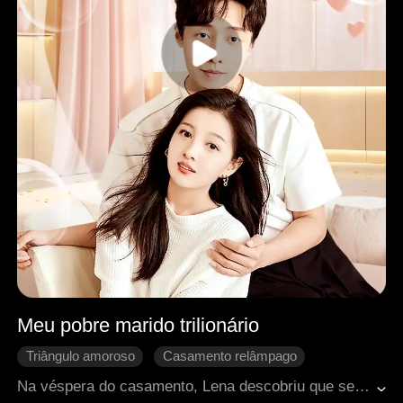
Meu pobre marido trilionário
Triângulo amoroso
Casamento relâmpago
Romance moderno
Na véspera do casamento, Lena descobriu que seu noivo a traiu com sua irmã. Num acesso de raiva, ela se casou com um sem-teto. Porém, para sua surpresa, esse sem-teto era na verdade um bilionário! Com a ajuda do marido, Lena estava determinada a se vingar do ex-noivo e da irmã!