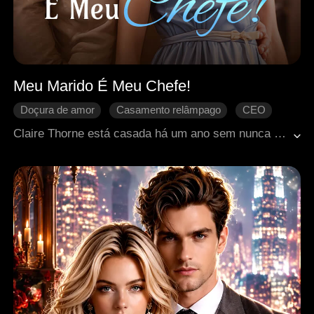
Meu Marido É Meu Chefe!
Doçura de amor
Casamento relâmpago
CEO
Amor após o casamento
Romance moderno
Claire Thorne está casada há um ano sem nunca ter encontrado seu marido, Lyon Torrance. Após ingressar no Grupo Ashworth, ela descobre que seu chefe reservado, Alexander Stirling, é na verdade seu marido. De mal-entendidos e um período de distanciamento emocional a trabalhar juntos no ambiente de trabalho, o relacionamento deles gradualmente se aquece após superarem uma crise de relações públicas e um incidente inesperado em uma viagem de negócios. Quando Alexander descobre a verdade, uma bela história de amor que floresce após o casamento se desenrola.