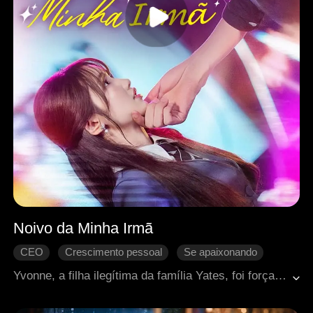
Noivo da Minha Irmã
CEO
Crescimento pessoal
Se apaixonando
Amor familiar
Romance moderno
Yvonne, a filha ilegítima da família Yates, foi forçada a terminar com o namorado e ter um filho com Trevor, noivo de sua irmã Scarlett, para que ele pudesse doar medula óssea para salvar a vida de Scarlett, que estava com leucemia. Embora a relação entre Yvonne e Trevor fosse fria no começo, o tempo juntos fez com que sentimentos complexos surgissem entre eles. O amor deles, marcado pela paixão e dilemas éticos, se torna cada vez mais complicado, e agora eles enfrentam um futuro incerto, repleto de desafios e conflitos.