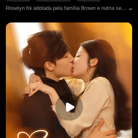
Reconquista difícil
Romance moderno
Roselyn foi adotada pela família Brown e nutria sentimentos por Kevin, herdeiro da família. Após ser acusada injustamente, ela parte para o exterior, onde acaba se envolvendo com Wesley, inimigo de Kevin. Ao retornar, descobre que Kevin está prestes a anunciar o noivado, enquanto os Browns tentam forçá-la a um casamento arranjado. Para complicar ainda mais, Wesley reaparece, agora obcecado por ela e disposto a não deixá-la partir.