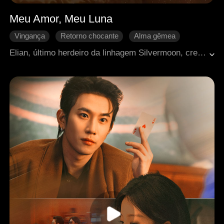
Meu Amor, Meu Luna
Vingança
Retorno chocante
Alma gêmea
Escravo
Lobisomem
Yaoi (BL)
Elian, último herdeiro da linhagem Silvermoon, cresceu como escravo após o massacre de seu clã. Aos 18 anos, despertou seu lobo, mas foi rejeitado publicamente por seu par predestinado, Kael. No coliseu, seu verdadeiro poder chamou a atenção do Príncipe Lycan Anthony. Ao lado de Anthony, Elian rompeu a antiga lei que restringia o título de Luna às mulheres. De escravo a rei, ele recupera seu legado e conquista seu lugar ao lado de quem ama.