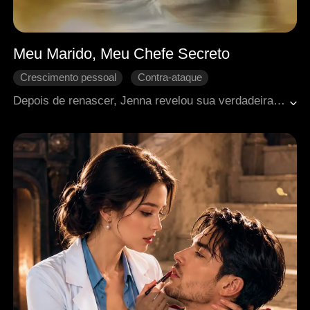
Meu Marido, Meu Chefe Secreto
Crescimento pessoal
Contra-ataque
Contra-ataque
Vingança
Amor familiar
Depois de renascer, Jenna revelou sua verdadeira identidade e abalou a alta sociedade. O que ela não esperava era que Trevor, o marido que todos julgavam ser deficiente, fosse, na verdade, seu protetor secreto. O casamento de fachada virou uma paixão impossível de esconder.
Romance moderno