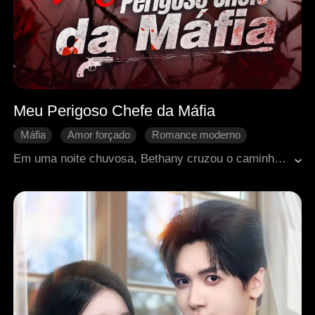
Meu Perigoso Chefe da Máfia
Máfia
Amor forçado
Romance moderno
Doçura de amor
Traição
Em uma noite chuvosa, Bethany cruzou o caminho de Matthew, o enigmático líder de uma influente família do submundo. No instante em que a viu, Matthew se apaixonou por ela e não desistiu de conquistá-la. Com o passar do tempo, Bethany acabou se apaixonando por ele, mesmo sabendo dos riscos que envolviam o mundo dele.