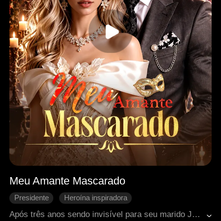
Meu Amante Mascarado
Presidente
Heroína inspiradora
Caso de uma noite
Identidade oculta
Após três anos sendo invisível para seu marido Julian, Katherine é drogada e violentada em uma festa orquestrada pela irmã dele, Eloise, enquanto Julian não faz nada. Devastada, ela pede o divórcio. Mas o homem daquela noite era o próprio Julian, e Katherine, sem saber, inicia um caso secreto com ele sob sua identidade mascarada, Sr. A. Enquanto ela se transforma de esposa submissa a mulher forte e determinada, Julian se torna obcecado pela mulher que nunca enxergou. Entre os planos de Louisa e as armadilhas de Eloise, mentiras e paixão se entrelaçam. Quando a máscara do Sr. A finalmente cai, todas as barreiras também caem. Sem mais segredos, apenas eles juntos.
Romance moderno