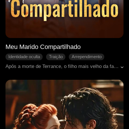
Meu Marido Compartilhado
Identidade oculta
Traição
Arrependimento
Casamento
Romance antigo
Após a morte de Terrance, o filho mais velho da família Green, Lydia ficou viúva. Pressionado pelos pais, o irmão mais novo, Rory, foi incumbido de continuar as linhagens familiares. Relutantes, ele e sua esposa, Margaret, não podiam contrariar os mais velhos. Aos poucos, Lydia conquistou o coração de Rory. Após ser repetidamente magoada, Margaret pediu o divórcio e se afastou, mas morreu tragicamente em um incêndio no dia de sua partida.