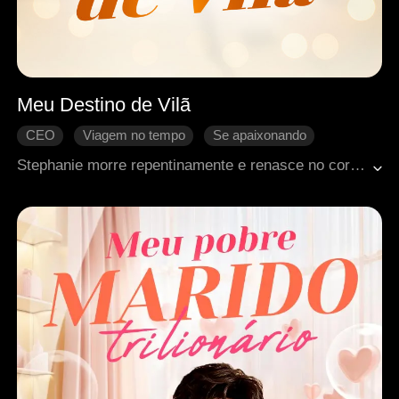
Meu Destino de Vilã
CEO
Viagem no tempo
Se apaixonando
Romance moderno
Retorno chocante
Stephanie morre repentinamente e renasce no corpo de uma personagem secundária de um romance que estava lendo. Por acaso, envolve-se com o antagonista, Saul, que descobre que ela pode aliviar sua doença e quer a leva para sua casa. Ao tentar escapar, é perseguida pelo protagonista masculino, e decide ficar com Saul. Para sobreviver, segue o enredo original, garantindo que ele não possa matá-la. No final, Stephanie evita seu destino fatal e inicia um novo capítulo ao lado de Saul.