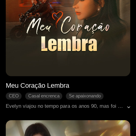
Meu Coração Lembra
CEO
Casal encrenca
Se apaixonando
Heroína inspiradora
Amor em tempos passados
Evelyn viajou no tempo para os anos 90, mas foi drogada por sua melhor amiga e entregue a Aaron, um chefe implacável. As mulheres que se aproximavam dele se viam emocionalmente destruídas, mas ele se apaixonou por ela. Evelyn o seduziu e, após partir, o confrontou, deixando-o obcecado por ela, enquanto vencia seus inimigos e o moldava em seu amante devoto.