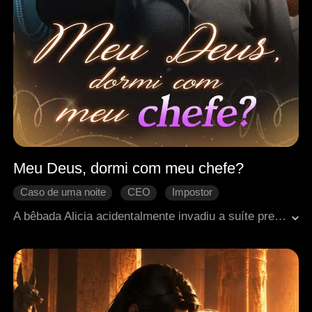
Meu Deus, dormi com meu chefe?
Caso de uma noite
CEO
Impostor
Se apaixonando
Romance no escritório
A bêbada Alicia acidentalmente invadiu a suíte presidencial do hotel e passou uma noite louca com seu chefe, Ryan. Aterrorizada com as consequências, ela escondeu a verdade para não perder o emprego. No entanto, Jessie encontrou o colar de Alicia na suíte e alegou ter passado a noite com Ryan. Com o tempo, Alicia gradualmente se apaixonou por Ryan e as mentiras de Jessie foram expostas. Por fim, Alicia e Ryan esclareceram todos os mal-entendidos e se tornaram um casal.
Mal-entendido
Doçura de amor