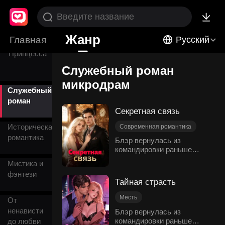
возрасте
Бог войны
Жанр
Главная
Русский
Принцесса
Служебный роман
микродрам
Служебный
роман
Секретная связь
Историческая
Современная романтика
романтика
Властный
Месть
Блэр вернулась из
командировки раньше
Секретарь
срока и застала своего
Служебный роман
Мистика и
жениха Дэна в постели с
*Развитие персонажа
фэнтези
кузиной Лаурой.
Тайная страсть
Измученная горем и
опьяневшая от горя, она
Месть
От
оказалась в офисе своего
Служебный роман
ненависти
Блэр вернулась из
босса-миллиардера
командировки раньше
Нежность
Властный
до любви
Романа — та ночь