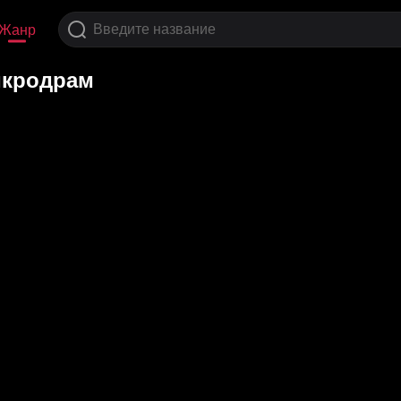
Жанр
икродрам