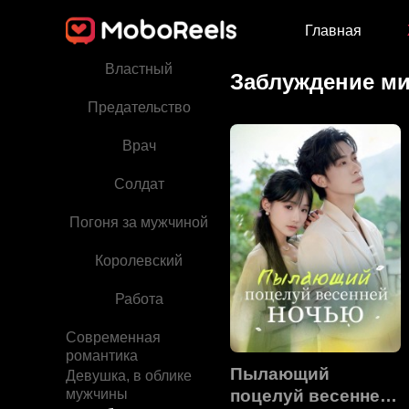
Главная
Двуличие
Властный
Заблуждение м
Предательство
Врач
Солдат
Погоня за мужчиной
Королевский
Работа
Современная
романтика
Пылающий
Девушка, в облике
мужчины
поцелуй весенней