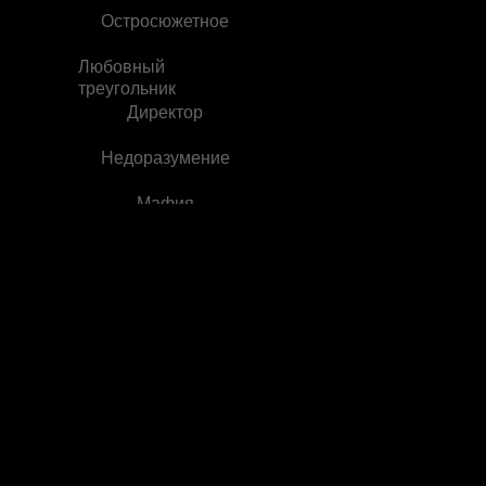
Остросюжетное
Любовный
треугольник
Директор
Недоразумение
Мафия
Мужской гарем
Преступления
Сильная Любовь
Для Женщин
Эротика
Исчезнуть, будучи