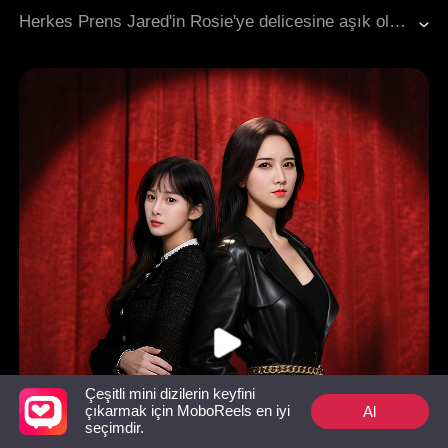
Yavaşça Aşık Olmak
Tarihi Romantizm
Herkes Prens Jared'in Rosie'ye delicesine aşık olduğunu söylüyordu. Gençken onun için manastıra çekilmiş, şimdiyse onun için manastırı terk etmişti. Gerçeği yalnızca Rosie biliyordu. Jared onunla sadece kız kardeşinin evliliğine yol açmak için evlenmişti. Düğün gecesinde, yedi gün içinde onu ölü gibi gösterecek büyülü bir iksir içti. Böylece kaçıp yeni bir kimlikle özgürce yaşayabilecekti. Boşanma belgelerini bırakıp tabutunda sonu beklerken, Jared gerçeği çok geç fark etti: Rosie, yıllardır özlemini çektiği kadındı. Pişmanlıktan deliye dönen Jared, ona ölümde eşlik etmek için zehir içti. Tam hikayeleri sona eriyor derken, kadını buluverdi.
Çeşitli mini dizilerin keyfini
Al
çıkarmak için MoboReels en iyi
seçimdir.