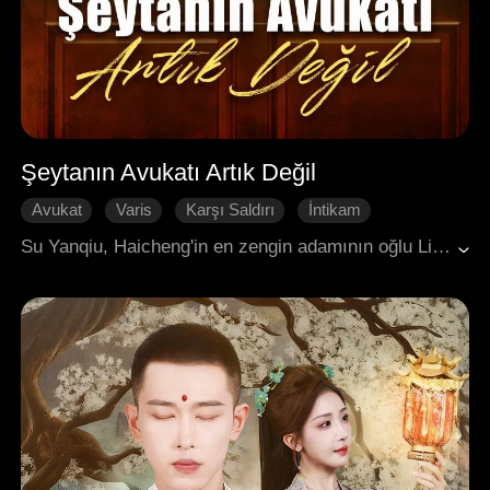
Şeytanın Avukatı Artık Değil
Avukat
Varis
Karşı Saldırı
İntikam
İntikam
Aile
Modern Romantizm
Su Yanqiu, Haicheng'in en zengin adamının oğlu Lin Yu'yu, uyuşturucu ve cinsel saldırı iddialarıyla ilgili bir davada savunmak zorunda kaldı. Bu davayı, pahalı ilaçlar gerektiren ağır astım hastası olan kızı Sun Jia nedeniyle kabul etmek zorundaydı. Ancak beklenmedik bir şekilde, Sun Jia ve çocukluk arkadaşı Fang Hao, yerel bir barbekü restoranında Lin Yu'nun çetesi tarafından aşağılandı ve Sun Jia özel bir odaya çekilerek zorbalığa maruz kaldı. Su Yanqiu olay yerine vardığında kızının durumunu görünce öfkeyle avukat kimliğini gösterdi ve Lin ailesiyle olan tüm bağlarını kopardığını ilan etti. Duruşma sırasında kamuoyu Lin ailesinden yanaydı ve Lin Yu mahkemeye kibirli bir tavırla girdi. Tam o kritik anda, Su Yanqiu davacının avukatı olarak ortaya çıktı.