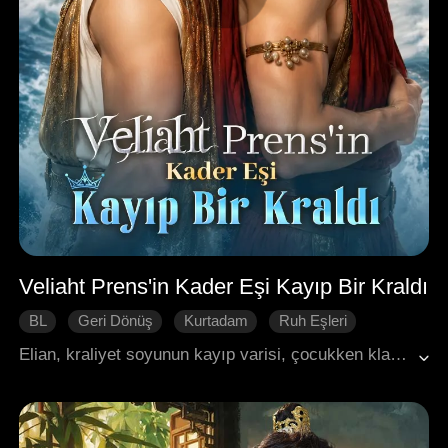
Veliaht Prens'in Kader Eşi Kayıp Bir Kraldı
BL
Geri Dönüş
Kurtadam
Ruh Eşleri
Prens
Elian, kraliyet soyunun kayıp varisi, çocukken klanının katledilmesine şahit olmuş ve üzerinde sakladığı bir kolye dışında hiçbir şeyi olmadan köle olarak satılmıştı. Kurt uyandığında, Kael'in kader eşi olduğunu keşfetti, ancak düşük statüsü nedeniyle alenen reddedildi. Daha sonra Lycan Prensi Anthony aynı bağı hissetti ve Elian'ı kraliyet sınav adasına götürdü. Elian, soyluların ve rahibe Valeria'nın tuzaklarından sağ çıkmayı başardı ve ailesinin katliamına dair ipuçlarını gün yüzüne çıkardı; bunun Arthur ve Prens Aurelian'ın darbe planlarına dayandığını öğrendi. Aurelian, Anthony'nin hafızasını bir lanetle sildiğinde, Elian kuzeye şifa aramaya gitti, laneti bozdu ve şimdi tahtı geri almak için geri dönüyor.