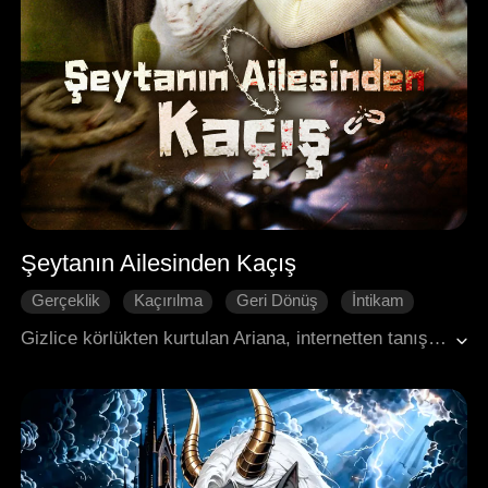
Şeytanın Ailesinden Kaçış
Gerçeklik
Kaçırılma
Geri Dönüş
İntikam
Köy Yaşamı
Gizlice körlükten kurtulan Ariana, internetten tanıştığı erkek arkadaşı Elijah tarafından köyüne götürüldü. Ancak orada, ailesinin onu insan kaçakçılığına kurban etmeyi planladığını fark etti. Hayatta kalmak için hâlâ kör olduğunu taklit ederek, yardım isteyemeyecek durumda esarete katlandı. Elijah’la birlikte kaçarken, başka bir insan kaçakçılığı kurbanı olan Ruby’yi de kurtardılar. Özgürlük neredeyse ellerindeyken, yeni bir tuzak onları çevreledi.