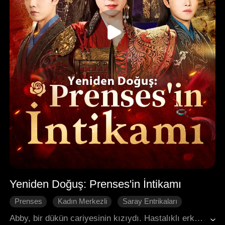
Yeniden Doğuş: Prenses'in İntikamı
Prenses
Kadın Merkezli
Saray Entrikaları
Yeniden Doğuş
İntikam
Saray Entrikaları
Abby, bir dükün cariyesinin kızıydı. Hastalıklı erkek kardeşinin unvanını korumak için onun kimliğine büründü ve orduda cesurca savaşarak büyük takdir kazandı. Tam general olarak atanacağı sırada, şan ve şöhret düşkünü kardeşi onu evliliğe zorladı. Öfke ve pişmanlık içinde hayata veda eden Abby, mucizevi bir şekilde bir prenses olarak yeniden doğdu. Şimdi intikam yolculuğuna çıkmaya hazırlanıyor.
Tarihi Romantizm