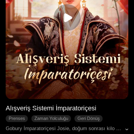
Alışveriş Sistemi İmparatoriçesi
Prenses
Zaman Yolculuğu
Geri Dönüş
Süper Güçler
Tarihi Romantizm
Gobury İmparatoriçesi Josie, doğum sonrası kilo alımı nedeniyle İmparator Alfred'in gözünden düşer. Konsort Sylvia'nın kurguladığı entrikalarla halk önünde aşağılanır ve öldürülür, ancak bedenine modern bir tıp öğrencisi geçiş yapar. Yeni Josie, Sylvia'dan intikam alır ancak soğuk saraya sürgün edilir. Burada, ileri teknoloji ürünler temin edebildiği bir alışveriş sistemi ve tıp becerileriyle kendini yeniden inşa eder. İmparator Alfred'in büyükbabası Vince'in şöleninde, güzelliği ve zekasıyla herkesi büyüler, gelecekten gelen hediyeler ve Vince'i iyileştirmesiyle Sylvia'yı gölgede bırakır. Düşman bir ülke Gobury'ye meydan okuduğunda, Josie yüksek teknolojili cihazlarla zafer kazanır ve hainleri ifşa ederek saygın bir imparatoriçe haline gelir. Alfred onun sevgisini kazanmak için haremi dağıtsa da Josie onu reddeder ve özgürlüğü seçerek Vince'le birlikte saraydan ayrılıp dünyayı keşfeder.