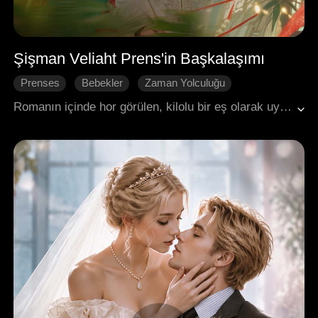
Şişman Veliaht Prens'in Başkalaşımı
Prenses
Bebekler
Zaman Yolculuğu
Geri Dönüş
Süper Güçler
Tarihi Romantizm
Romanın içinde hor görülen, kilolu bir eş olarak uyanan Yvonne, kaderini yeniden yazdı. Hem hayatlarını hem de imparatorluğu dönüştürdü: kilo verdi, kraliyet ailesini kurtardı ve ülkeyi güvence altına aldı. İmparatorun kalbini ve halkın sevgisini kazanmış olsa da, onun tek amacı hep özgürlüktü. Tahtı oğullarına bırakarak her şeyden uzaklaştı, imparatoru ise peşinden koşmak zorunda kalan gönülsüz bir ödül haline getirdi.