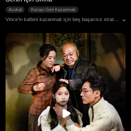
Avukat
Kocayı Geri Kazanmak
Yavaşça Aşık Olmak
Macera
Vince'in kalbini kazanmak için beş başarısız stratejik girişimden sonra, Bella hayatını sonlandırıp yeniden doğmaya karar verdi. Bu altıncı denemede onun iyi arkadaşı Xander'a yöneldi. Birlikte geçirdikleri zamanlarda, Xander'ın yıllardır ona gizli bir aşk beslediğini keşfetti. Onun samimi duyguları karşısında Bella giderek etkilendi. Onun kalbini başarıyla kazandığında, dileği büyülü bir şekilde gerçekleşti ve ikisi de karşılıklı kurtuluşla mutlu bir sona ulaştı.
Modern Romantizm