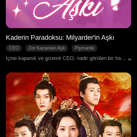
Kaderin Paradoksu: Milyarder'in Aşkı
CEO
Zor Kazanılan Aşk
Pişmanlık
Yanlış Anlama
Kırık Kalp
Modern Romantizm
İçine kapanık ve gizemli CEO, nadir görülen bir hastalıkla doğmuş ve Yılbaşından önce öleceği söylenmişti. Kaderin bir oyunuyla, fakir bir aileden gelen ve zorluklarla mücadele eden bir üniversite öğrencisinin onun hayatını kurtarabilecek tek kişi olduğunu keşfetti. Yaşama tutunmak için umutsuzca onunla bir anlaşmalı evlilik yaptı. Ancak, onu iyileştirmenin o kadının hayatını ciddi şekilde tehlikeye atacağını öğrenince, kendi hayatını kurtarma ile yavaş yavaş aşık olduğu o kadını koruma arasında kaldı.