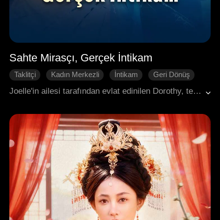
Sahte Mirasçı, Gerçek İntikam
Taklitçi
Kadın Merkezli
İntikam
Geri Dönüş
Aile
Joelle'in ailesi tarafından evlat edinilen Dorothy, tecavüze uğradığı sırrını saklamak ve seçkin öz ailesine dönmek için onları öldürdü. Joelle hayatta kaldı, bir nişanla Dorothy'nin üvey erkek kardeşine soyunu kanıtladı ve intikam almak için mirasçı kimliğine büründü.