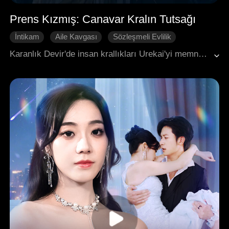
Prens Kızmış: Canavar Kralın Tutsağı
İntikam
Aile Kavgası
Sözleşmeli Evlilik
Karşı Saldırı
Batı Fantazisi
Karanlık Devir'de insan krallıkları Urekai'yi memnun etmek için kadınları haraç olarak sunmak zorundaydı. Prenses Emeriel, hayatta kalabilmek için çocukluğundan beri kendini bir prens gibi göstermişti. Ancak kız kardeşini kurtarmak için Urekai'ye gönüllü olarak köle olmayı kabul etti ve bu süreçte nadir bir “Siren” — canavarlarla özel bir bağ kurabilen bir kadın — olduğunu keşfetti. Beş yüz yıldır deliye dönmüş Yüce Canavar Kral tarafından seçilen Emeriel, korku ve tutkuların girdabında hayatta kalma mücadelesi veriyordu. Sırlar, tutku dönemleri ve ruh bağlarıyla dolu bu yolculuk, onu kaderin uçurumuna doğru sürükleyecekti.