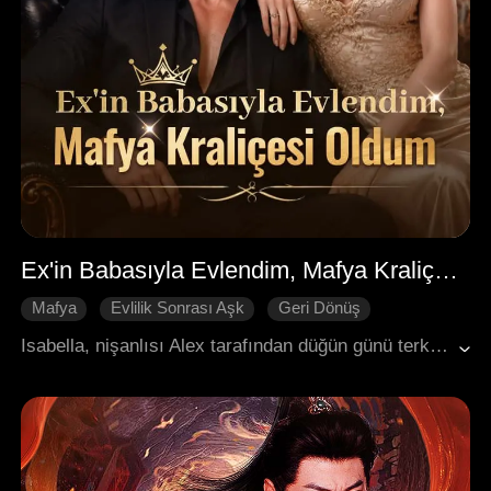
Ex'in Babasıyla Evlendim, Mafya Kraliçesi Oldum
Mafya
Evlilik Sonrası Aşk
Geri Dönüş
Kadın Merkezli
Sözleşmeli Evlilik
Isabella, nişanlısı Alex tarafından düğün günü terk edilir. Gururunu kurtarmak ve intikam almak için Alex'in babası Damien ile evlenir - mafyanın en kudretli lideri. Evlilikten sonra, keskin zekası ve artan etkisiyle, eski nişanlısını yerle bir ederek ona hak ettiği dersi verir, annesinin çalınan servetini geri alır, aile içindeki hainlikleri ve entrikaları ezip geçer ve terk edilmiş bir gelinken mafya kraliçesine dönüşür. Bu süreçte, Damien ile yaptığı soğuk bir sözleşmeli evlilik, zamanla gerçek bir şeye, durdurulamaz ve tutku dolu bir aşka dönüşür.