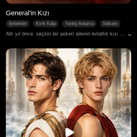
General'in Kızı
Bebekler
Kırık Kalp
Yanlış Anlama
İntikam
Tarihi Romantizm
Altı yıl önce, seçkin bir askeri ailenin evlatlık kızı Wendy, kuzeni Eva'nın düzenlediği bir komplonun kurbanı oldu. Bu, Lanny ile beklenmedik bir ilişki yaşamasına ve Wendy'nin hamile kalmasına yol açtı. Ailenin itibarını korumak için gerçeği gizleyen Wendy, sonrasında düşmanla işbirliği yapmakla suçlandı. Nihayetinde, Wendy kızı Jenna'yı büyütürken aşağılanmalara katlanarak, düşman ülkeye borç karşılığı hizmetçi olarak gönderildi. Altı yıl sonra, Jenna yardım aramak için Qubus'a kaçtı. Lanny onu kurtardı ancak Eva'nın yalanlarına kanarak daha büyük yanlış anlaşılmalara neden oldu. Lanny şehri saldırıya hazırlanırken, Jenna annesini kurtarmak için hapisten kaçtı, ancak Wendy'nin düşman tarafından bir binadan atılışına tanık oldu. Wendy mucizevi şekilde hayatta kaldı, fakat bu kez Jenna ile birlikte hapsedildi; Lanny ise Eva'ya güvenmeye devam etti. Gerçek, Lanny'nin üstü Vince'in, Wendy'nin aslında Owen soyunun kayıp varisi olduğunu açıklayıp Eva'nın suçlarını ortaya çıkarmasıyla aydınlandı. Lanny nihayet yaptıklarından pişman oldu. Ancak artık ruhu ve bedeni kırık olan Wendy, gerçek babası ve ağabeyinin koruması altında oradan ayrıldı ve geçmişiyle tüm bağlarını koparmaya karar verdi.