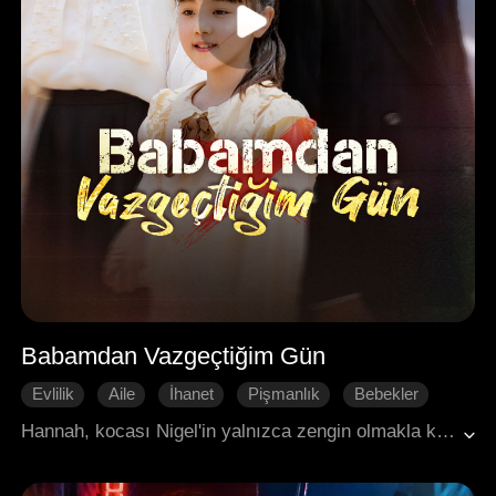
Babamdan Vazgeçtiğim Gün
Evlilik
Aile
İhanet
Pişmanlık
Bebekler
Modern Romantizm
Hannah, kocası Nigel'in yalnızca zengin olmakla kalmayıp ilk aşkını ve onun oğlunu kızları Xena'ya tercih ettiğini öğrendiğinde, bu evliliğin bittiğini anladı ve boşandı. Xena ise babasına son bir şans verdi. Ancak bu şans, onu nihai bir kalp kırıklığına sürükledi ve annesi Hannah'la birlikte babasını terk etmesine yol açtı. Nigel hatalarını çok geç fark etti. İyi bir baba olmak için çaresizce çabalasası da, Xena onu hayatından tamamen çıkarmaya kararlıydı.