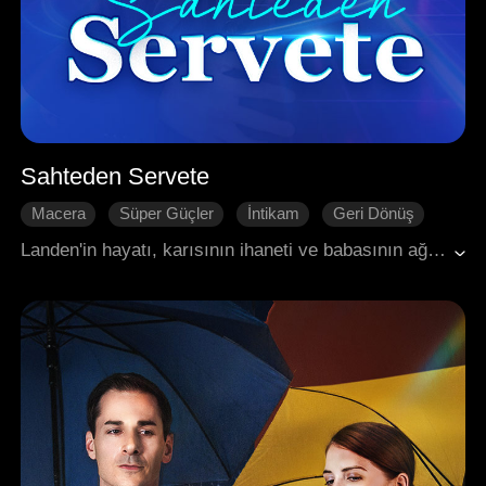
Sahteden Servete
Macera
Süper Güçler
İntikam
Geri Dönüş
Modern
Landen'in hayatı, karısının ihaneti ve babasının ağır hastalığıyla altüst olmuştu. Dibe vurduğu bir anda, dolandırıcılık ve sahte reklamları gerçek fırsatlara dönüştüren 'Sahteyi Gerçeğe Dönüştür' sistemiyle bağ kurdu. Bu gücü kaderini değiştirmek için kullandı: şüpheli bir reklam onu bir CEO'ya getirdi, yeşim taşı kumarıyla servet biriktirdi, iş dünyasına hükmetti, intikamını aldı ve karmaşık ilişkilerde yolunu buldu. Landen, yalanları kendi gerçeğine dönüştürme sanatında ustalaşmıştı.