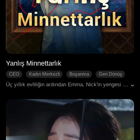
Yanlış Minnettarlık
CEO
Kadın Merkezli
Boşanma
Geri Dönüş
Modern Romantizm
Üç yıllık evliliğin ardından Emma, Nick'in yengesi Beth'e olan takıntısını ve kendisini nasıl manipüle ettiğini keşfetti. Boşanmayı planladı, servetini geri aldı ve kariyerini yeniden inşa etti, ardından Beth'in kışkırtmalarıyla yüzleşti. Onu uzun süredir sevmiş ancak bir kez kaçmış olan evlatlık kardeşi Cole, onu korumak için geri döndü ve Beth'in adalete teslim edilmesine yardım etti. Nick, Emma'nın asıl kurtarıcısı olduğunu fark ettiğinde, pişmanlık için çok geçti. Emma ve Cole evlendi ve kanserle savaşan bir ilacı başarıyla geliştirerek parlak yeni bir hayata adım attı; Nick ise yenilmiş ve sefil bir halde kaldı.