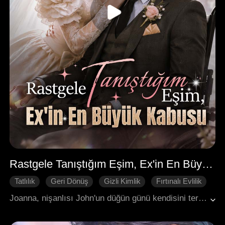
Rastgele Tanıştığım Eşim, Ex'in En Büyük Kabusu
Tatlılık
Geri Dönüş
Gizli Kimlik
Fırtınalı Evlilik
Milyarderler
Joanna, nişanlısı John'un düğün günü kendisini terk edip ilk aşkı Lily'ye dönmesiyle herkesin gözü önünde rezil oldu. Kalbi kırık ve öfke dolu bir halde, tekerlekli sandalyeye bağlı bir milyarder olan ve kendisi de terk edilmiş olan Alexander ile karşılaştı ve anında bir evlilik teklifinde bulundu. Düğünden sonra, Joanna bir zamanlar John ile paylaştığı eve geri döndü, Lily'nin oyunlarını bozdu ve LU isimli prestijli tasarım firmasında çalışmaya başladı. Ancak burada sürekli Lily'nin sabotaj girişimleriyle karşılaşsa da doğal yeteneğiyle her mücadeleyi kazandı. Bu sırada Alexander, gölgelerden onu sessizce koruyarak LU'nun perde arkasındaki gücü olduğunu gösterdi. Joanna sonunda onun gerçek kimliğini ortaya çıkardığında, sözleşmeli evlilikleri gerçek aşka dönüştü ve birlikte tüm düşmanlarını alt edip çifte zafer kazandılar.