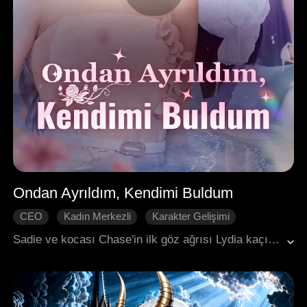
Ondan Ayrıldım, Kendimi Buldum
CEO
Kadın Merkezli
Karakter Gelişimi
İntikam
Evlilik
Modern Romantizm
Sadie ve kocası Chase'in ilk göz ağrısı Lydia kaçırılmıştı. Lydia saldırıya uğramış ve hamile kalmıştı. Lydia'yı korumak için Chase, Sadie'nin kurban olduğunu, tanımadığı birinin çocuğunu taşıdığını iddia etti. Yıkılan Sadie ondan boşandı, yalanını ortaya çıkardı ve doğmamış çocuğunu toprağa verdi. Sadie, Chase'in rakibiyle evlenip mutlu bir aile kurduktan sonra tekrar karşılaştılar. Artık mutluluğun fedakârlıkla kurulmadığını anlamıştı, Chase ise öğrenmişti ki aşk bazen vazgeçmektir.