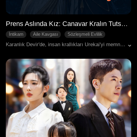
Prens Aslında Kız: Canavar Kralın Tutsak Eşi
İntikam
Aile Kavgası
Sözleşmeli Evlilik
Karşı Saldırı
Batı Fantazisi
Karanlık Devir'de, insan krallıkları Urekai'yi memnun etmek için kadınları haraç olarak sunmak zorundaydı. Prenses Emeriel, hayatta kalabilmek için çocukluğundan beri kendini bir prens gibi göstermişti. Ancak kız kardeşini kurtarmak için Urekai'ye gönüllü olarak köle olmayı kabul etti ve bu süreçte nadir bir “Siren” — canavarlarla özel bir bağ kurabilen bir kadın — olduğunu keşfetti. Beş yüz yıldır çıldırmış olan Yüce Canavar Kral tarafından seçilen Emeriel, korku ve tutkuların girdabında hayatta kalma mücadelesi veriyordu. Sırlar, tutku dönemleri ve ruh bağlarıyla dolu bu yolculuk, onu kaderin uçurumuna doğru sürükleyecekti.