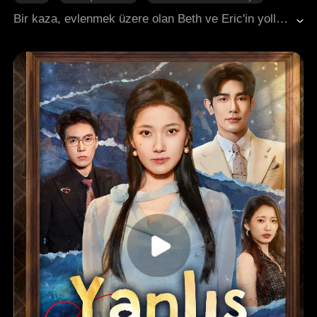
Bebekler
Modern Romantizm
Bir kaza, evlenmek üzere olan Beth ve Eric'in yollarının ayrılmasına neden oldu. Annesinin yanlış yönlendirmesiyle Eric, Beth'in onu terk ettiğini sanarak içinde kin besledi. Altı yıl sonra Beth'in kızı Nina'nın tedavisi için ülkesine dönüşünde Eric'le beklenmedik karşılaşması, aralarında yeni kıvılcımlar ateşledi. Aşk ve çatışmayla dolu bu fırtınalı yolculukta, gerçek duygularını yeniden keşfedip birbirlerine dönebilecekler mi?