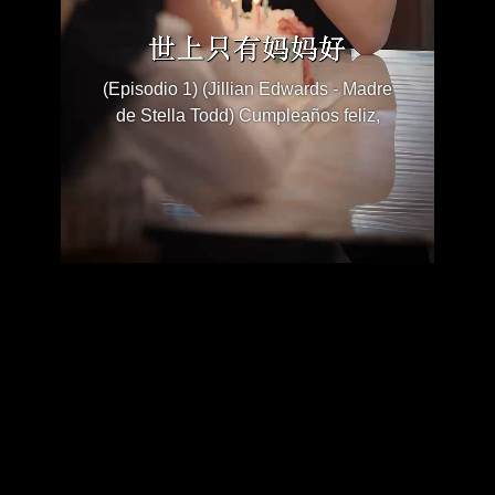
(Episodio 1) (Jillian Edwards - Madre
de Stella Todd) Cumpleaños feliz,