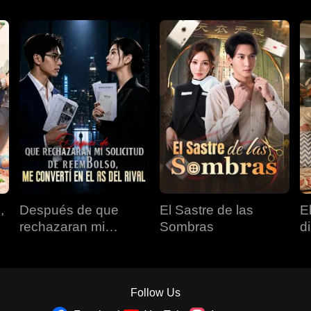
,
Después de que
El Sastre de las
E
rechazaran mi
Sombras
d
solicitud de
reembolso, me
convertí en el as del
rival
Follow Us