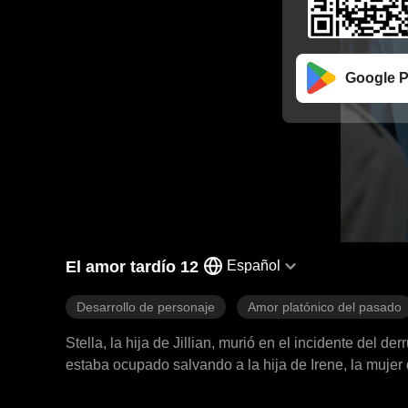
Google P
El amor tardío 12
Español
Desarrollo de personaje
Amor platónico del pasado
Stella, la hija de Jillian, murió en el incidente del 
estaba ocupado salvando a la hija de Irene, la mujer 
había acudido a salvarla, dejando a Jillian desconsolada. Nicholas no apareció en el funeral de Stella, ya que est