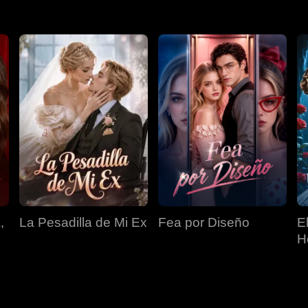
,
La Pesadilla de Mi Ex
Fea por Diseño
E
H
O