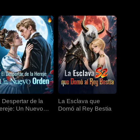
EP 31
EP 32
EP 33
EP 34
EP 35
EP 36
EP 37
EP 38
EP 39
EP 40
l Despertar de la
La Esclava que
ereje: Un Nuevo
Domó al Rey Bestia
rden