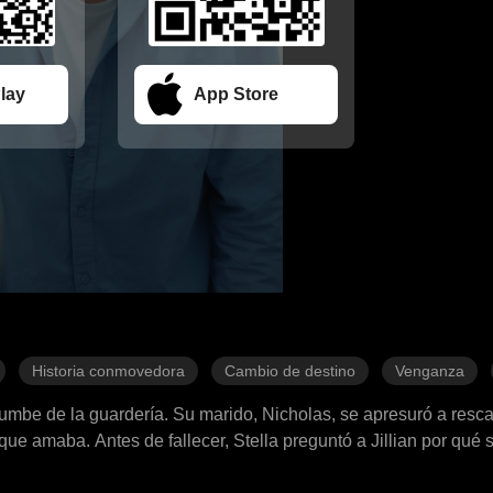
lay
App Store
Historia conmovedora
Cambio de destino
Venganza
derrumbe de la guardería. Su marido, Nicholas, se apresuró a resca
que amaba. Antes de fallecer, Stella preguntó a Jillian por qué 
aba ocupado