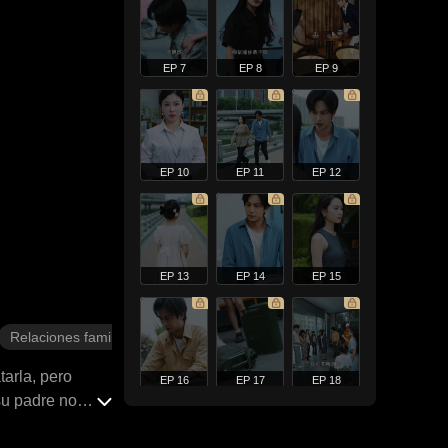
EP 7
EP 8
EP 9
EP 10
EP 11
EP 12
EP 13
EP 14
EP 15
Relaciones familiares
tarla, pero
EP 16
EP 17
EP 18
su padre no