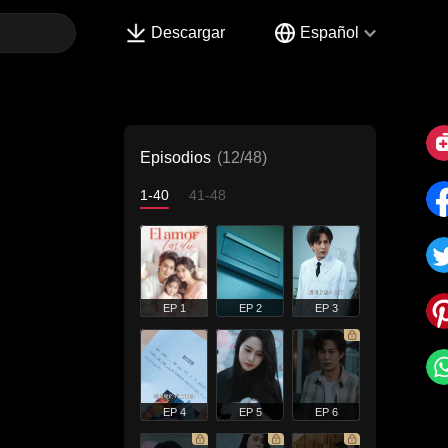
Descargar
Español
Episodios
(12/48)
1-40
41-48
EP 1
EP 2
EP 3
EP 4
EP 5
EP 6