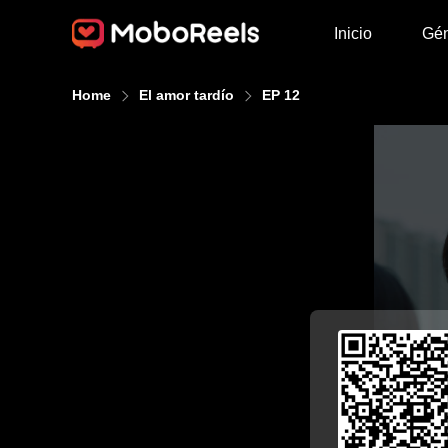
Inicio
Gé
Home
El amor tardío
EP 12