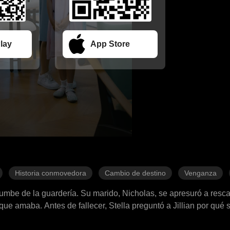
lay
App Store
Historia conmovedora
Cambio de destino
Venganza
derrumbe de la guardería. Su marido, Nicholas, se apresuró a resca
que amaba. Antes de fallecer, Stella preguntó a Jillian por qué 
aba ocupado