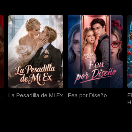
,
La Pesadilla de Mi Ex
Fea por Diseño
E
H
O