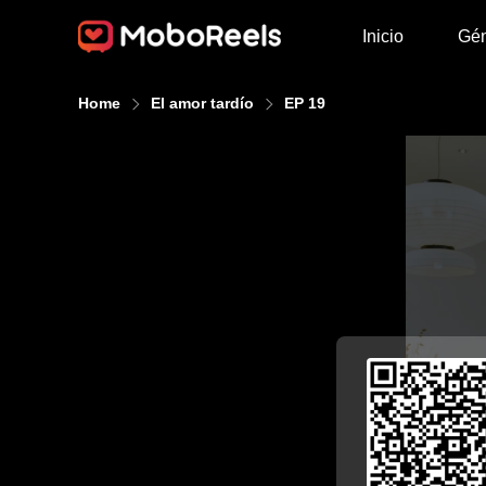
Inicio
Gé
Home
El amor tardío
EP 19