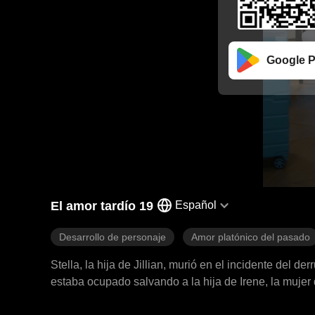
Google P
El amor tardío 19
Español
Desarrollo de personaje
Amor platónico del pasado
Stella, la hija de Jillian, murió en el incidente del 
estaba ocupado salvando a la hija de Irene, la mujer 
había acudido a salvarla, dejando a Jillian desconsolada. Nicholas no apareció en el funeral de Stella, ya que est