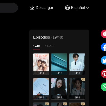
Descargar
Español
Episodios
(19/48)
1-40
41-48
EP 1
EP 2
EP 3
EP 4
EP 5
EP 6