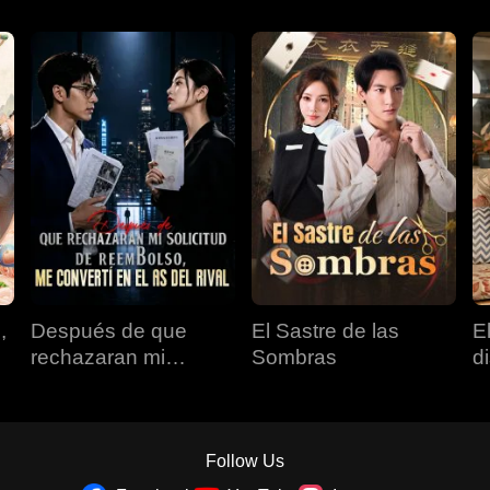
,
Después de que
El Sastre de las
E
rechazaran mi
Sombras
d
solicitud de
reembolso, me
convertí en el as del
rival
Follow Us