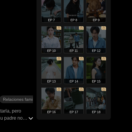
EP 7
EP 8
EP 9
EP 10
EP 11
EP 12
EP 13
EP 14
EP 15
Relaciones familiares
tarla, pero
EP 16
EP 17
EP 18
su padre no