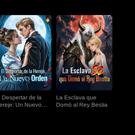
EP 31
EP 32
EP 33
EP 34
EP 35
EP 36
EP 37
EP 38
EP 39
EP 40
l Despertar de la
La Esclava que
ereje: Un Nuevo
Domó al Rey Bestia
rden