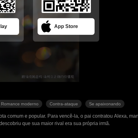
lay
App Store
Romance moderno
Contra-ataque
Se apaixonando
ta comum e popular. Para vencê-la, o pai contratou Alexa, ma
descobriu que sua maior rival era sua própria irmã.