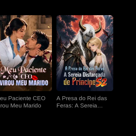
EP 31
EP 32
EP 33
EP 34
EP 35
EP 36
EP 37
EP 38
EP 39
EP 40
eu Paciente CEO
A Presa do Rei das
irou Meu Marido
Feras: A Sereia
Disfarçada de
Príncipe