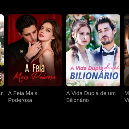
r,
A Feia Mais
A Vida Dupla de um
M
Poderosa
Bilionário
V