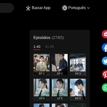
Baixar App
Português
Episódios
(27/65)
1-40
41-65
EP 1
EP 2
EP 3
EP 4
EP 5
EP 6