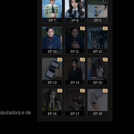
EP 7
EP 8
EP 9
EP 10
EP 11
EP 12
EP 13
EP 14
EP 15
nipuladora e de
EP 16
EP 17
EP 18