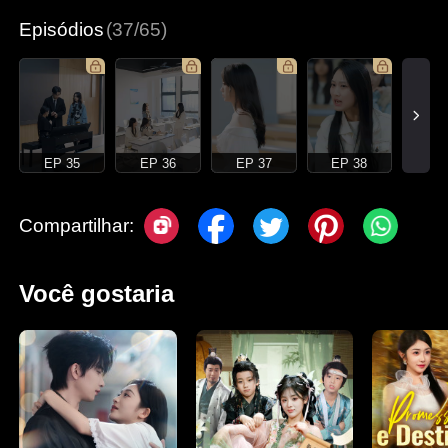
Episódios
(37/65)
EP 35
EP 36
EP 37
EP 38
Compartilhar:
Você gostaria