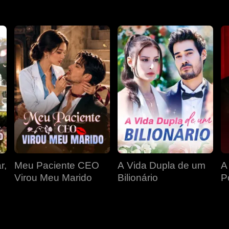
r,
Meu Paciente CEO
A Vida Dupla de um
A
Virou Meu Marido
Bilionário
P