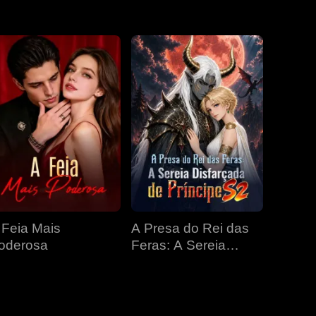
EP 31
EP 32
EP 33
EP 34
EP 35
EP 36
EP 37
EP 38
EP 39
EP 40
 Feia Mais
A Presa do Rei das
oderosa
Feras: A Sereia
Disfarçada de
Príncipe