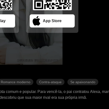
lay
App Store
Romance moderno
Contra-ataque
Se apaixonando
ta comum e popular. Para vencê-la, o pai contratou Alexa, ma
descobriu que sua maior rival era sua própria irmã.