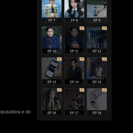
EP 7
EP 8
EP 9
EP 10
EP 11
EP 12
EP 13
EP 14
EP 15
nipuladora e de
EP 16
EP 17
EP 18