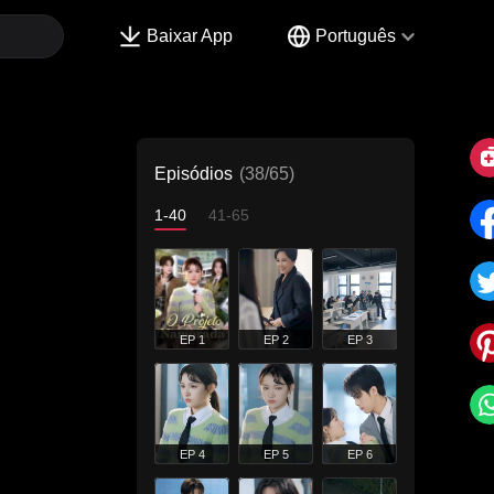
Baixar App
Português
Episódios
(38/65)
1-40
41-65
EP 1
EP 2
EP 3
EP 4
EP 5
EP 6