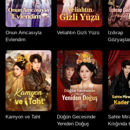
Onun Amcasıyla
Veliahtın Gizli Yüzü
Izdırap
Evlendim
Gözyaşlar
Hayat Bilg
Kamyon ve Taht
Düğün Gecesinde
Sahte Mir
Yeniden Doğuş
Kılığında