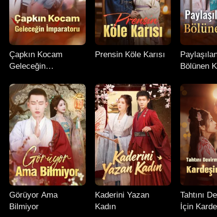
Çapkın Kocam
Prensin Köle Karısı
Paylaşıla
Geleceğin
Bölünen K
İmparatoru
Görüyor Ama
Kaderini Yazan
Tahtını D
Bilmiyor
Kadın
İçin Karde