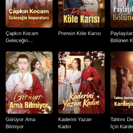
Çapkın Kocam
Prensin Köle Karısı
Paylaşıla
Geleceğin
Bölünen K
İmparatoru
Görüyor Ama
Kaderini Yazan
Tahtını D
Bilmiyor
Kadın
İçin Karde