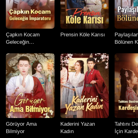
Çapkın Kocam
Prensin Köle Karısı
Paylaşıla
Geleceğin
Bölünen K
İmparatoru
Görüyor Ama
Kaderini Yazan
Tahtını D
Bilmiyor
Kadın
İçin Karde