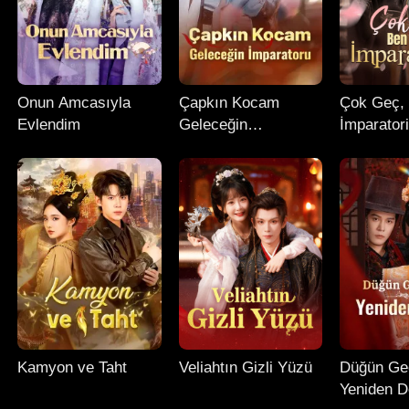
Onun Amcasıyla
Çapkın Kocam
Çok Geç, 
Evlendim
Geleceğin
İmparator
İmparatoru
Kamyon ve Taht
Veliahtın Gizli Yüzü
Düğün Ge
Yeniden 