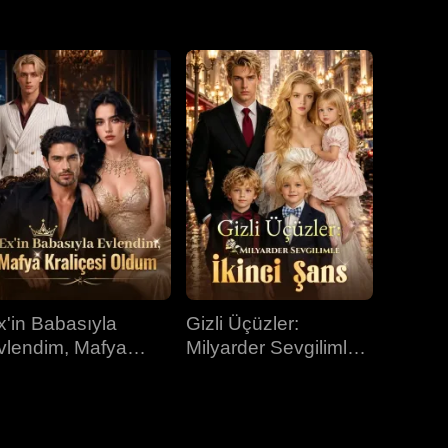
31.bölüm
32.bölüm
33.bölüm
34.bölüm
35.bölüm
36.bölüm
37.bölüm
38.bölüm
39.bölüm
40.bölüm
x'in Babasıyla
Gizli Üçüzler:
vlendim, Mafya
Milyarder Sevgilimle
raliçesi Oldum
İkinci Şans