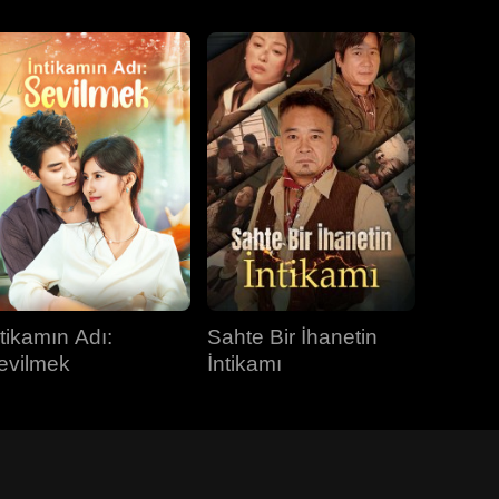
ntikamın Adı:
Sahte Bir İhanetin
evilmek
İntikamı