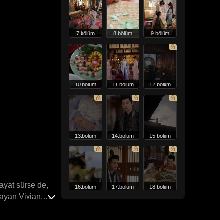
7.bölüm
8.bölüm
9.bölüm
10.bölüm
11.bölüm
12.bölüm
13.bölüm
14.bölüm
15.bölüm
ayat sürse de,
16.bölüm
17.bölüm
18.bölüm
şayan Vivian,
 gererken,