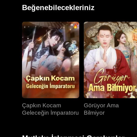
Julian’la arasındaki yanlış anlaşılmazlıklar yüzünden 
Beğenebilecekleriniz
günü şöleninde ortaya çıktı.
Çapkın Kocam
Görüyor Ama
Geleceğin İmparatoru
Bilmiyor