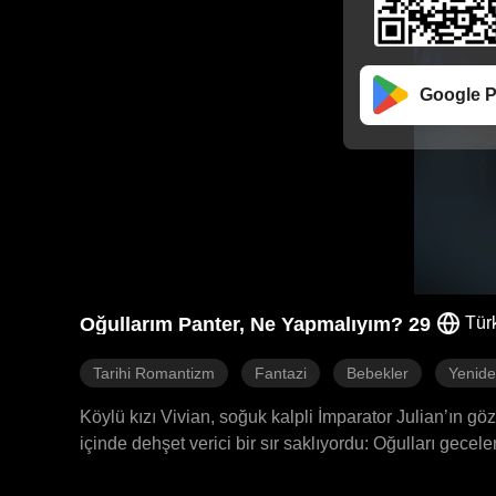
Google P
Oğullarım Panter, Ne Yapmalıyım? 29
Tür
Tarihi Romantizm
Fantazi
Bebekler
Yenide
Köylü kızı Vivian, soğuk kalpli İmparator Julian’ın g
içinde dehşet verici bir sır saklıyordu: Oğulları gece
entrikalarla dolu haremde bu gerçeği gizlemek için va