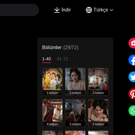
İndir
Türkçe
Bölümler
(29/72)
1-40
41-72
1.bölüm
2.bölüm
3.bölüm
4.bölüm
5.bölüm
6.bölüm