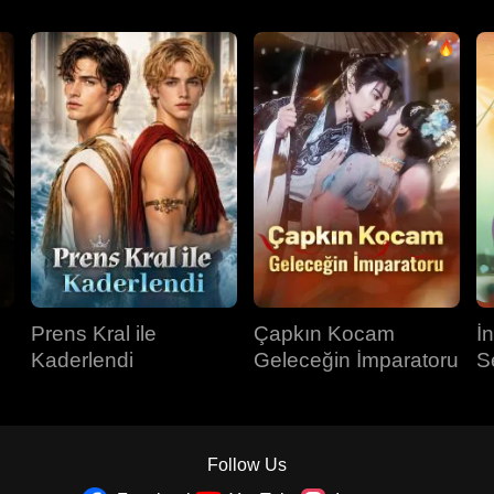
Prens Kral ile
Çapkın Kocam
İ
Kaderlendi
Geleceğin İmparatoru
S
Follow Us