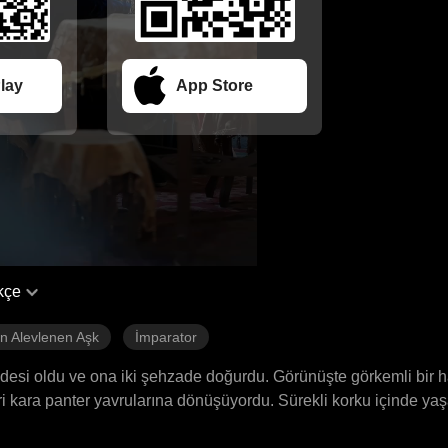
lay
App Store
kçe
n Alevlenen Aşk
İmparator
özdesi oldu ve ona iki şehzade doğurdu. Görünüşte görkemli bir h
leri kara panter yavrularına dönüşüyordu. Sürekli korku içinde ya
r gücüyle savaştı. Kraliçe ve diğer gözdelerin oyunlarına göğüs