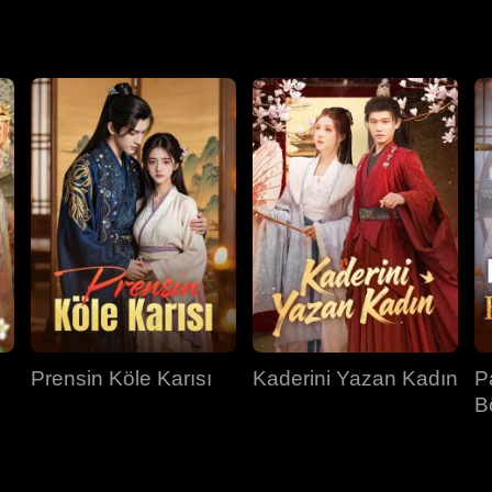
ilişkileri de giderek soğudu. Sonunda, şehzadelerin sırrı veliaht
Prensin Köle Karısı
Kaderini Yazan Kadın
P
B