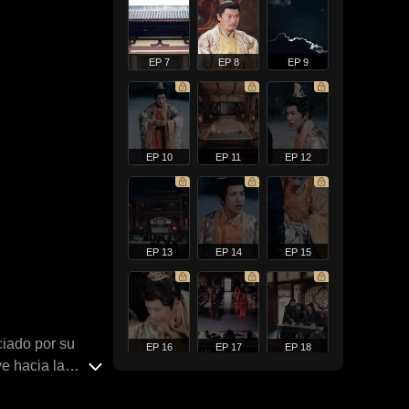
EP 7
EP 8
EP 9
EP 10
EP 11
EP 12
EP 13
EP 14
EP 15
ciado por su
EP 16
EP 17
EP 18
ye hacia la
rcito equipado