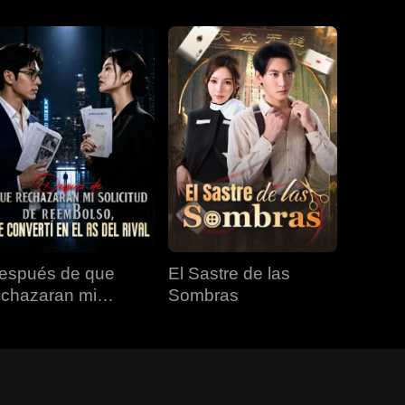
espués de que
El Sastre de las
echazaran mi
Sombras
olicitud de
eembolso, me
onvertí en el as del
val