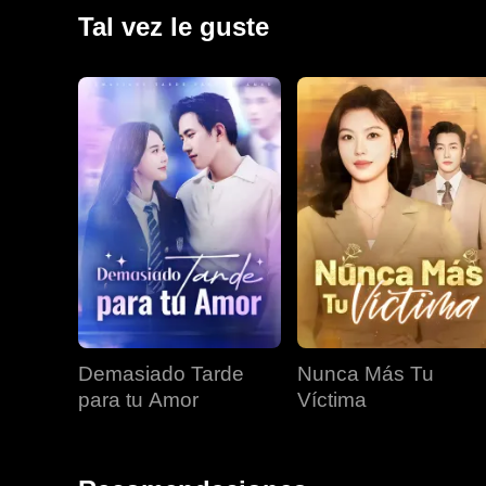
con sus propias armas de fuego, conquista las ciud
Tal vez le guste
destrona a George y aplasta a una coalición de seis
sobre todos.
Demasiado Tarde
Nunca Más Tu
para tu Amor
Víctima