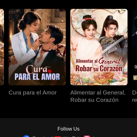
Cura para el Amor
Alimentar al General,
D
Robar su Corazón
r
s
r
c
ri
Follow Us