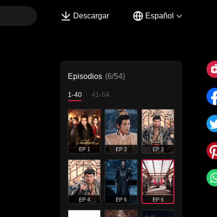
Descargar
Español
Episodios
(6/54)
1-40
41-54
EP 1
EP 2
EP 3
EP 4
EP 5
EP 6