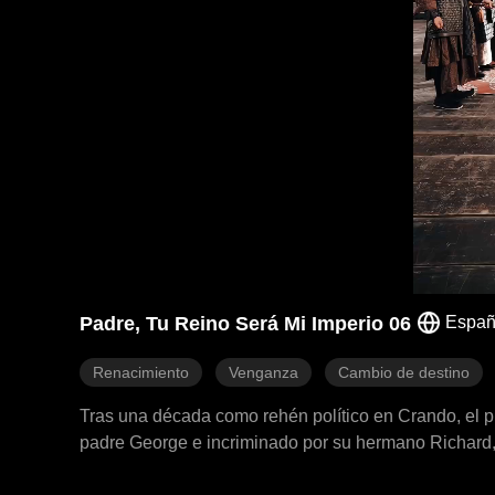
Padre, Tu Reino Será Mi Imperio 06
Españ
Renacimiento
Venganza
Cambio de destino
Tras una década como rehén político en Crando, el pr
padre George e incriminado por su hermano Richard, lo
emperatriz Diana de Crando, pero la persecución de R