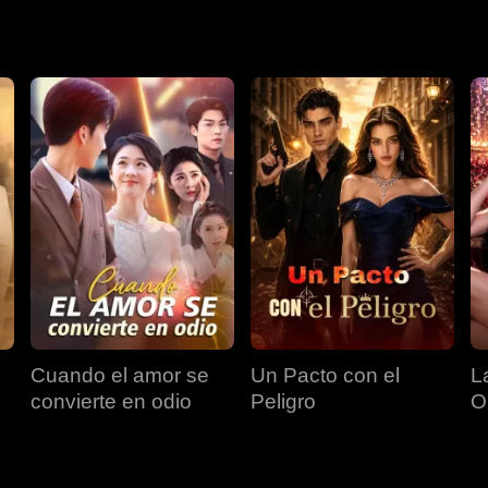
ades de Pleka. Toma la capital, expone que Richard envenenó a
 naciones, capturando a sus gobernantes para reclamar el domin
Cuando el amor se
Un Pacto con el
L
convierte en odio
Peligro
O
H