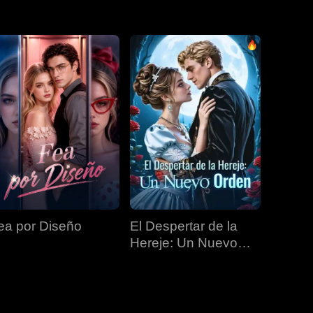
EP 31
EP 32
EP 33
EP 34
EP 35
EP 36
EP 37
EP 38
EP 39
EP 40
ea por Diseño
El Despertar de la
Hereje: Un Nuevo
Orden