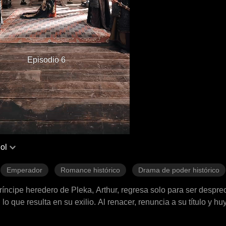
Episodio 6
ol
Emperador
Romance histórico
Drama de poder histórico
íncipe heredero de Pleka, Arthur, regresa solo para ser despre
 que resulta en su exilio. Al renacer, renuncia a su título y hu
ichard continúa. Arthur opta por la venganza: liderando un ejé