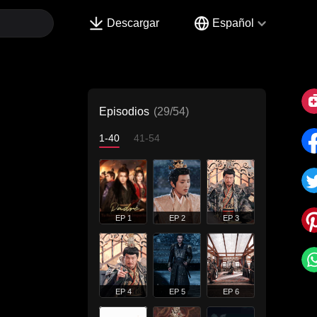
Descargar
Español
Episodios
(29/54)
1-40
41-54
EP 1
EP 2
EP 3
EP 4
EP 5
EP 6