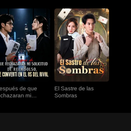
espués de que
El Sastre de las
echazaran mi
Sombras
olicitud de
eembolso, me
onvertí en el as del
val