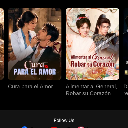
Cura para el Amor
Alimentar al General,
D
Robar su Corazón
r
s
r
c
ri
Follow Us