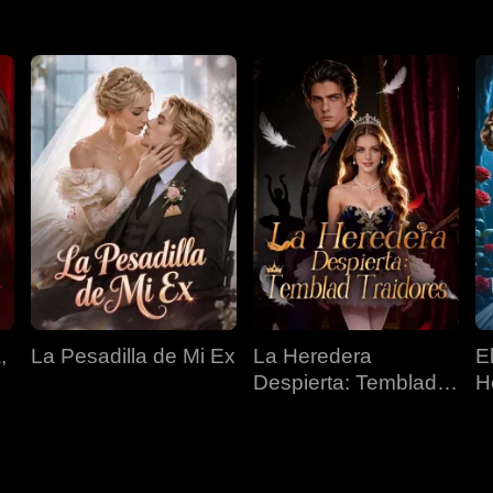
,
La Pesadilla de Mi Ex
La Heredera
E
Despierta: Temblad
H
Traidores
O