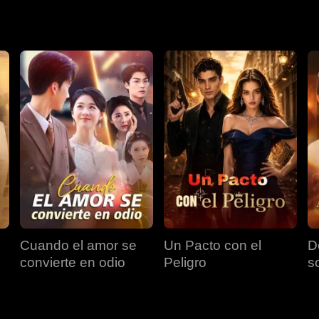
ades de Pleka. Toma la capital, expone que Richard envenenó a
 naciones, capturando a sus gobernantes para reclamar el domin
Cuando el amor se
Un Pacto con el
D
convierte en odio
Peligro
s