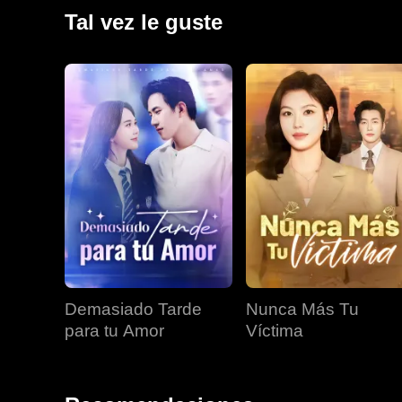
con sus propias armas de fuego, conquista las ciud
Tal vez le guste
destrona a George y aplasta a una coalición de seis
sobre todos.
Demasiado Tarde
Nunca Más Tu
para tu Amor
Víctima