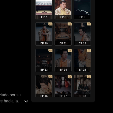
EP 7
EP 8
EP 9
EP 10
EP 11
EP 12
EP 13
EP 14
EP 15
ciado por su
EP 16
EP 17
EP 18
ye hacia la
rcito equipado