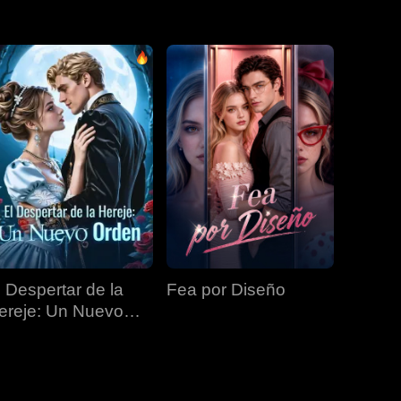
EP 31
EP 32
EP 33
EP 34
EP 35
EP 36
EP 37
EP 38
EP 39
EP 40
l Despertar de la
Fea por Diseño
ereje: Un Nuevo
rden