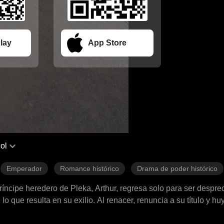
lay
App Store
ol
Emperador
Romance histórico
Drama de poder histórico
íncipe heredero de Pleka, Arthur, regresa solo para ser despre
 que resulta en su exilio. Al renacer, renuncia a su título y hu
ichard continúa. Arthur opta por la venganza: liderando un ejé