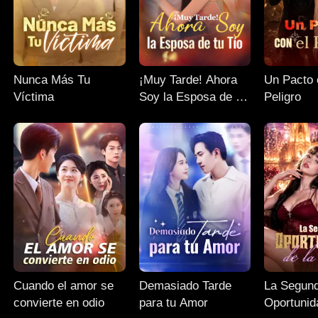
Nunca Más Tu
¡Muy Tarde! Ahora
Un Pacto 
Víctima
Soy la Esposa de tu
Peligro
Tío
Cuando el amor se
Demasiado Tarde
La Segun
convierte en odio
para tu Amor
Oportunid