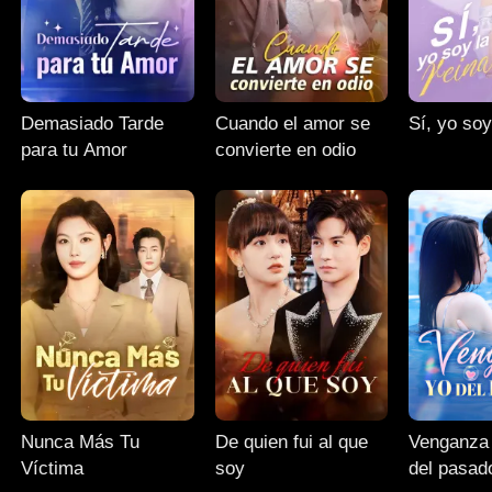
Demasiado Tarde
Cuando el amor se
Sí, yo soy
para tu Amor
convierte en odio
Nunca Más Tu
De quien fui al que
Venganza 
Víctima
soy
del pasad