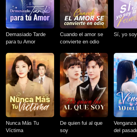
Demasiado Tarde
Cuando el amor se
Sí, yo soy
para tu Amor
convierte en odio
Nunca Más Tu
De quien fui al que
Venganza 
Víctima
soy
del pasad