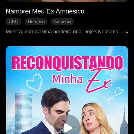
Namorei Meu Ex Amnésico
CEO
Herdeiro
Amnésia
Casamento de fachada
Romance moderno
Monica, outrora uma herdeira rica, hoje vive como dona de um bar em Los Angeles. Há três anos, um acidente de carro tirou-lhe o noivo, Leon. Agora ameaçado de demolição, o bar a leva a negociar com o incorporador Albert — que ela descobre ser Leon, vivo, mas sem memória. Entre resistência, atração e sentimentos antigos, eles firmam um acordo de namoro por três meses, enquanto conspirações testam seu caminho até o verdadeiro amor.