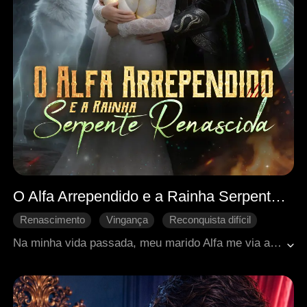
O Alfa Arrependido e a Rainha Serpente Renascida
Renascimento
Vingança
Reconquista difícil
Identidade oculta
Doçura de amor
Na minha vida passada, meu marido Alfa me via apenas como um objeto. Traída, abandonada e morta durante um incêndio, ele salvou outra mulher em vez de mim. Reencarnada na Cerimônia de União, vejo minha irmã roubar meu noivo enquanto sou ridicularizada pela alcateia. Ignorando tudo, escolho Dracos, o Rei das Serpentes, o único que me salvou das chamas. "Eu escolho você." Eles pensam que estou derrotada, mas minha vingança está apenas começando.