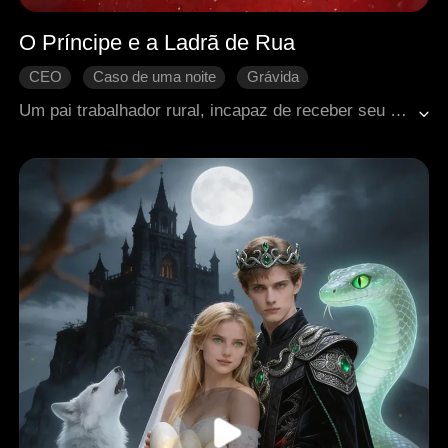
O Príncipe e a Ladrã de Rua
CEO
Caso de uma noite
Grávida
Mal-entendido
Amor familiar
Doçura de amor
Um pai trabalhador rural, incapaz de receber seu salário, foi atacado por um empregador cruel e acabou no hospital em estado crítico. Determinada a cobrar o dinheiro devido, Kathy foi para a cidade e, inesperadamente, passou uma noite apaixonada com o CEO Vincent, sendo mal interpretada como tendo intenções ocultas. Logo depois, Kathy descobriu que estava grávida e foi expulsa do hospital por não conseguir pagar as contas médicas de seu pai. Como resultado, pai e filha foram forçados a viver nas ruas, sobrevivendo recolhendo materiais recicláveis. Determinado a garantir um futuro para seu neto não nascido, o pai arriscou sua vida novamente para cobrar seu salário. Em pânico, Kathy correu para salvá-lo, mas se viu e seu pai presos em uma crise terrível. No momento crucial, Vincent esclareceu o mal-entendido e, ao descobrir que Kathy estava esperando seu filho, veio em seu resgate a tempo. A família inteira a acolheu com amor e cuidado.
Romance moderno