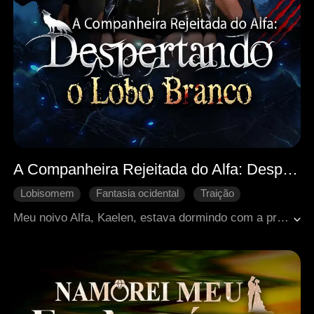
A Companheira Rejeitada do Alfa: Despertando o Lobo Branco
Lobisomem
Fantasia ocidental
Traição
Vingança
Contra-ataque
Meu noivo Alfa, Kaelen, estava dormindo com a própria irmã—uma desprezível Ômega vadia que se entregava para seis homens diferentes. Ele quebrou minha perna enquanto usava a fortuna da *minha* família para comprar um colar de diamantes caríssimo para sua preciosa irmã—tudo isso para me humilhar, para me rebaixar à segunda posição. Mas eu me recusei a ceder. Aceitei minha loba interior, Aria, e me uni ao maior rival dele—e então destruí tudo o que eles mais amavam em uma noite devastadora. Agora, Kaelen está ajoelhado, implorando perdão, pronto para morrer de arrependimento... enquanto eu me afasto, como uma nova mulher.