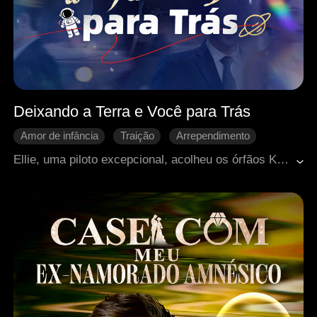
Deixando a Terra e Você para Trás
Amor de infância
Traição
Arrependimento
Reconquista difícil
Romance moderno
Ellie, uma piloto excepcional, acolheu os órfãos Kai e Wesley, que lhe confessaram seus sentimentos e prometeram deixá-la escolher entre eles em cinco anos. Mas, dias antes do prazo, eles se envolveram em um escândalo com Zoe. Para salvá-los, Ellie sacrificou sua medalha e aceitou uma missão prestigiosa. Em vez de gratidão, Kai e Wesley ajudaram Zoe a substituí-la. Ao descobrir a conspiração, Ellie deixou provas da fraude e partiu com Eric, deixando-os atônitos.