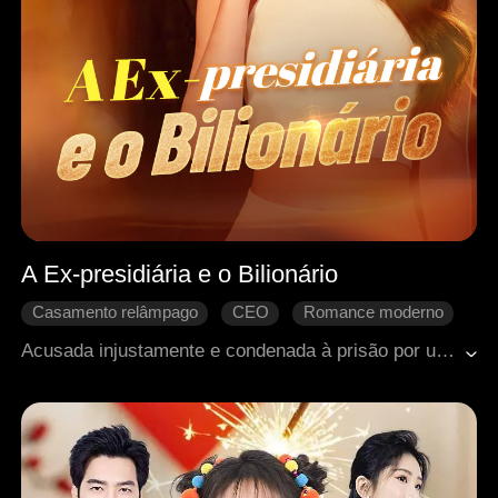
A Ex-presidiária e o Bilionário
Casamento relâmpago
CEO
Romance moderno
Contra-ataque
Identidade oculta
Acusada injustamente e condenada à prisão por uma falsa herdeira e sua própria família, Eliana sai da cadeia decidida a se vingar. Ao se casar com Charles, o magnata mais poderoso da cidade, ela usa suas extraordinárias habilidades médicas para desmascarar inimigos, recuperar tudo o que perdeu e transformar um casamento por interesse em um amor verdadeiro.