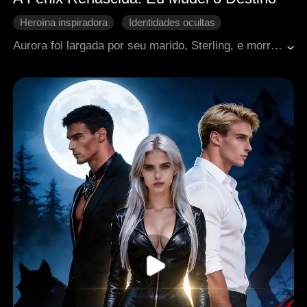
Heroína inspiradora
Identidades ocultas
Renascimento
Vingança
Romance moderno
Aurora foi largada por seu marido, Sterling, e morreu. Ela renasce e, nesta vida, é ela quem o abandona primeiro. Com sua memória e habilidades, Aurora rapidamente constrói um avançado sistema de jogos sob o pseudônimo de Phoenix e garante uma fortuna. Elias, o poderoso tio de Sterling, não apenas investe em sua carreira, mas também a apoia abertamente. Mais perigos aguardam quando ela revela seus segredos do passado.