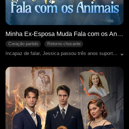
Minha Ex-Esposa Muda Fala com os Animais
Coração partido
Retorno chocante
Identidades ocultas
Reconquista difícil
CEO
Incapaz de falar, Jessica passou três anos suportando um casamento sem amor, enquanto o marido a ignorava e colocava seu primeiro amor acima dela. Humilhada e subestimada por todos, ela decide pedir o divórcio e recomeçar. Com seu extraordinário dom de se comunicar com os animais, Jessica constrói uma nova vida e descobre sua própria força. Mas quando Adrian finalmente percebe o quanto ela significava para ele, já é tarde demais. Consumido pelo arrependimento, ele fará de tudo para reconquistar a mulher que deixou escapar.