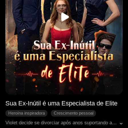
Sua Ex-Inútil é uma Especialista de Elite
Heroína inspiradora
Crescimento pessoal
Amor Inatingível
Contra-ataque
Arrependimento
Violet decide se divorciar após anos suportando as provocações de Audrey, que ama Aaron em segredo. Sem dar importância à esposa, Aaron só percebe seu valor tarde demais, ao descobrir que ela é uma renomada andrologista. Consumido pelo arrependimento, ele tenta reconquistá-la enquanto ela retoma sua carreira e sua independência.
Romance moderno