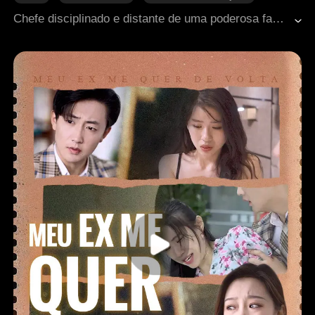
Amor após o casamento
Doçura de amor
Chefe disciplinado e distante de uma poderosa família, Samuel estava noivo de Kaylee havia anos, mas ninguém via qualquer ligação entre eles — nem a própria Kaylee. Sempre no exterior, Samuel quase nunca aparecia, e Kaylee o evitava quando se encontravam. Ela jamais imaginou que, após o casamento, seria profundamente mimada por ele.
Romance moderno