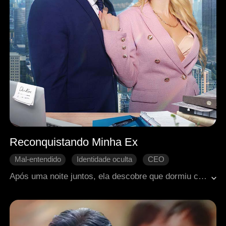
Reconquistando Minha Ex
Mal-entendido
Identidade oculta
CEO
Caso de uma noite
Reconquista difícil
Após uma noite juntos, ela descobre que dormiu com o noivo que não via há cinco anos, agora decidido a romper o compromisso. O destino os faz se cruzar novamente, mas ele não sabe quem ela é, e um mal-entendido impede que ela revele a verdade. Eles conseguirão recomeçar e reparar o que foi perdido?
Doçura de amor
Romance moderno