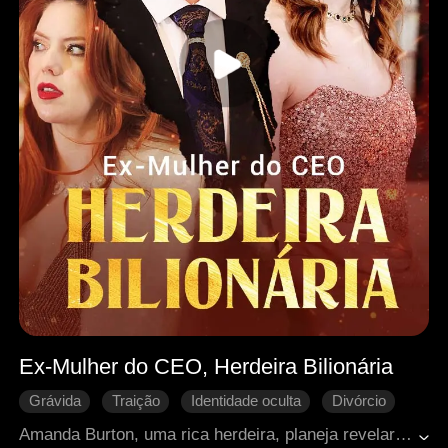
Ex-Mulher do CEO, Herdeira Bilionária
Grávida
Traição
Identidade oculta
Divórcio
Reconquista difícil
CEO
Romance moderno
Amanda Burton, uma rica herdeira, planeja revelar sua gravidez e verdadeira identidade por meio de um projeto bilionário. Mas durante um check-up, ela descobre que seu marido, Michael Walsh, está com outra mulher, Caitlyn Russell—que está grávida de seu filho. Devastada, Amanda volta para casa, apenas para enfrentar mais hostilidade de sua sogra, o que a leva a pedir o divórcio. A tragédia acontece quando a pressão de sua sogra faz Amanda perder o bebê, e as tensões entre as famílias aumentam. De coração partido, Amanda decide recomeçar, focando em sua carreira e se tornando uma verdadeira mulher de negócios. Enquanto isso, Michael percebe tarde demais o quanto a ama. Será que eles conseguirão reconstruir a confiança quebrada, ou já será tarde demais?