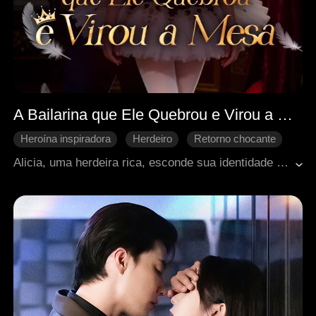
A Bailarina que Ele Quebrou e Virou a Mesa
Heroína inspiradora
Herdeiro
Retorno chocante
Vingança
Romance moderno
Alicia, uma herdeira rica, esconde sua identidade e se casa com Jeffrey. Na véspera de um concurso de balé, ela é sequestrada e tem as pernas quebradas. Descobre que Jeffrey armou tudo para que Roxie vencesse e ainda sabotou sua cirurgia. Com o coração partido, Alicia se divorcia, retoma seu lugar como herdeira e expõe os enganadores, conquistando sucesso na carreira e no amor.