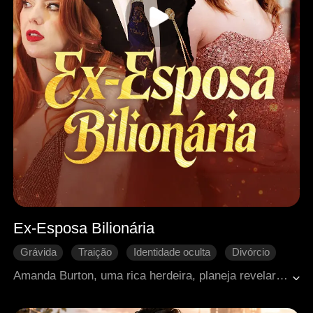
Ex-Esposa Bilionária
Grávida
Traição
Identidade oculta
Divórcio
Reconquista difícil
CEO
Romance moderno
Amanda Burton, uma rica herdeira, planeja revelar sua gravidez e verdadeira identidade por meio de um projeto bilionário. Mas durante um check-up, ela descobre que seu marido, Michael Walsh, está com outra mulher, Caitlyn Russell—que está grávida de seu filho. Devastada, Amanda volta para casa, apenas para enfrentar mais hostilidade de sua sogra, o que a leva a pedir o divórcio. A tragédia acontece quando a pressão de sua sogra faz Amanda perder o bebê, e as tensões entre as famílias aumentam. De coração partido, Amanda decide recomeçar, focando em sua carreira e se tornando uma verdadeira mulher de negócios. Enquanto isso, Michael percebe tarde demais o quanto a ama. Será que eles conseguirão reconstruir a confiança quebrada, ou já será tarde demais?