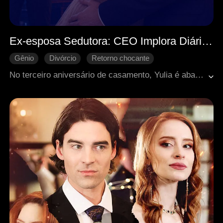
Ex-esposa Sedutora: CEO Implora Diário por Reconciliação
Gênio
Divórcio
Retorno chocante
Identidades ocultas
Romance moderno
No terceiro aniversário de casamento, Yulia é abandonada por Lucas, que volta para sua antiga paixão, Ella. Ela revela sua verdadeira identidade como restauradora de arte e conhece Darrion, herdeiro do Grupo Shaw, com quem se apaixona. Apesar das armadilhas e do sequestro do filho, Yulia, com Darrion, vence todos, reconquista seu filho, constrói seu legado e encontra o verdadeiro amor, enquanto a falsa esposa desaparece.