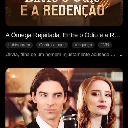
A Ômega Rejeitada: Entre o Ódio e a Redenção
Lobisomem
Contra-ataque
Vingança
1VN
Redenção
Olivia, filha de um homem injustamente acusado e executado, foi reduzida a uma Ômega humilhada pelo clã, especialmente pelos trigêmeos Lucas, Alex e Benjamin. Aos 18 anos, durante seu despertar, descobre que eles são seus companheiros, mas é rejeitada e humilhada. Ainda assim, ela não desiste, pois possui um poder especial dentro de si. Diante de ameaças reais, precisa escolher entre o ódio e a salvação.