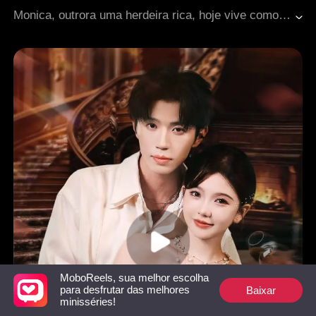
Casamento de fachada
Romance moderno
Monica, outrora uma herdeira rica, hoje vive como dona de um bar em Los Angeles. Há três anos, um acidente de carro tirou-lhe o noivo, Leon. Agora ameaçado de demolição, o bar a leva a negociar com o incorporador Albert — que ela descobre ser Leon, vivo, mas sem memória. Entre resistência, atração e sentimentos antigos, eles firmam um acordo de namoro por três meses, enquanto conspirações testam seu caminho até o verdadeiro amor.
MoboReels, sua melhor escolha
Baixar
para desfrutar das melhores
minisséries!