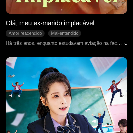
Olá, meu ex-marido implacável
Amor reacendido
Mal-entendido
Reconquista difícil
Coração partido
Há três anos, enquanto estudavam aviação na faculdade, Cathryn e Jared apaixonaram-se. Contra todas as probabilidades, casaram-se e imaginaram uma vida inteira a voar juntos. Ao interpretar mal um abraço entre Cathryn e o seu pai, Jared pensou erradamente que ela estava envolvida com um homem mais velho para obter ganhos financeiros, o que levou à sua separação. Três anos depois, quando se reencontraram, Jared já estava envolvido com outra mulher...
Romance moderno