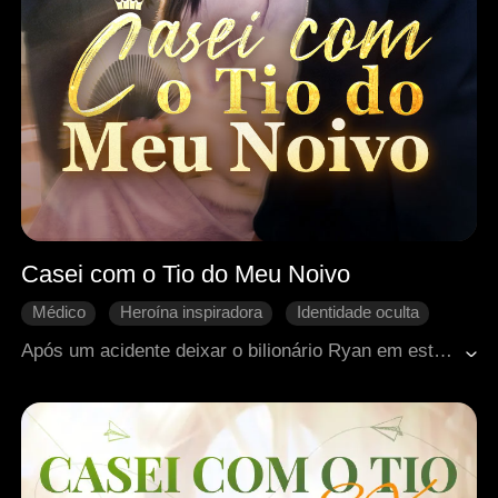
Casei com o Tio do Meu Noivo
Médico
Heroína inspiradora
Identidade oculta
Contra-ataque
Romance moderno
Após um acidente deixar o bilionário Ryan em estado vegetativo, Hazel esconde sua genialidade na medicina para cuidar dele por três anos. Ao despertar, porém, ele ainda ama outra. De coração partido, Hazel vira o jogo: troca de noivo, escolhe o tio dele, Adrian, revela seu talento e busca vingança. Enquanto ela ascende e brilha, Ryan, consumido pelo arrependimento, faz de tudo para reconquistá-la.
Identidades ocultas