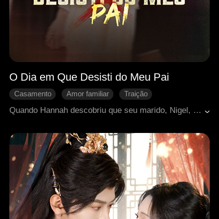
O Dia em Que Desisti do Meu Pai
Casamento
Amor familiar
Traição
Arrependimento
Criança fofa
Romance moderno
Quando Hannah descobriu que seu marido, Nigel, favorecia seu primeiro amor e o filho dele em vez de Xena, ela sabia que o casamento tinha chegado ao fim. Ela se divorciou. Xena deu ao pai uma última chance, mas ele a desapontou, e ela foi embora com Hannah. Quando Nigel percebeu seus erros, foi tarde demais. Xena já o tinha excluído de sua vida.