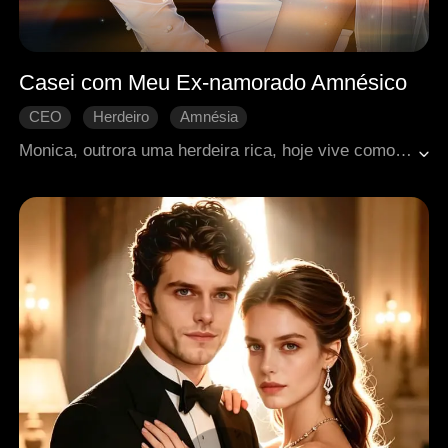
Casei com Meu Ex-namorado Amnésico
CEO
Herdeiro
Amnésia
Casamento de fachada
Romance moderno
Monica, outrora uma herdeira rica, hoje vive como dona de um bar em Los Angeles. Há três anos, um acidente de carro tirou-lhe o noivo, Leon. Agora ameaçado de demolição, o bar a leva a negociar com o incorporador Albert — que ela descobre ser Leon, vivo, mas sem memória. Entre resistência, atração e sentimentos antigos, eles firmam um acordo de namoro por três meses, enquanto conspirações testam seu caminho até o verdadeiro amor.