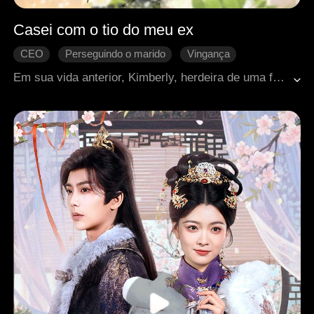
Casei com o tio do meu ex
CEO
Perseguindo o marido
Vingança
Contra-ataque
Mal-entendido
Renascimento
Em sua vida anterior, Kimberly, herdeira de uma família rica, morreu em um incêndio por causa de sua confiança no namorado e na irmã. Agora renascida, ela estava determinada a se vingar e proteger o homem que tinha arriscado a própria vida para salvá-la em sua vida anterior.