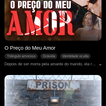
O Preço do Meu Amor
Triângulo amoroso
Grávida
Identidade oculta
Contra-ataque
Vingança
Coração partido
Depois de ser morta pela amante do marido, ela renasceu como filha de um homem rico e voltou deslumbrante!
Romance moderno