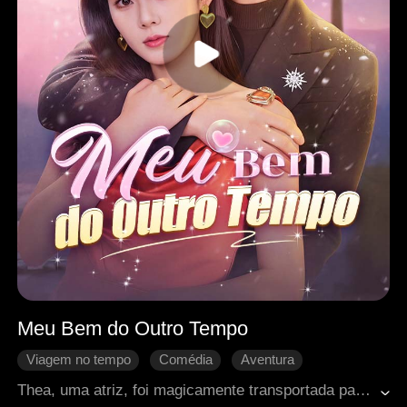
Meu Bem do Outro Tempo
Viagem no tempo
Comédia
Aventura
Doçura de amor
Romance moderno
Thea, uma atriz, foi magicamente transportada para dentro do drama trágico em que atuou — e logo se viu diante de sua morte. Cansada de sofrer, decidiu se vingar: a herdeira falsa levou um tapa, sua mãe biológica outro, e o protagonista masculino recebeu críticas furiosas. Então, um charmoso desconhecido apareceu, e Thea decidiu conquistá-lo, abrindo caminho entre todos os obstáculos deste mundo absurdamente dramático.