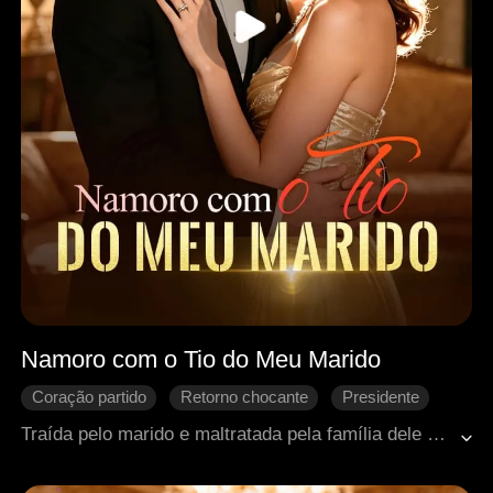
Namoro com o Tio do Meu Marido
Coração partido
Retorno chocante
Presidente
Impostor
Romance moderno
Traída pelo marido e maltratada pela família dele por anos, Kayla põe fim a um casamento de fachada ao descobrir uma grave traição financeira. Determinada a recomeçar, ela entra no Grupo Newton e chama a atenção do CEO Archie. Após ser incriminada e abandonada, é salva por Jeremy, tio de seu ex-marido. Entre perigos, mentiras e uma gravidez secreta, Kayla luta para recuperar a empresa da mãe, enquanto um amor intenso e arriscado começa a surgir.