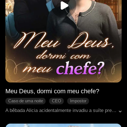
Meu Deus, dormi com meu chefe?
Caso de uma noite
CEO
Impostor
Se apaixonando
Romance no escritório
A bêbada Alicia acidentalmente invadiu a suíte presidencial do hotel e passou uma noite louca com seu chefe, Ryan. Aterrorizada com as consequências, ela escondeu a verdade para não perder o emprego. No entanto, Jessie encontrou o colar de Alicia na suíte e alegou ter passado a noite com Ryan. Com o tempo, Alicia gradualmente se apaixonou por Ryan e as mentiras de Jessie foram expostas. Por fim, Alicia e Ryan esclareceram todos os mal-entendidos e se tornaram um casal.
Mal-entendido
Doçura de amor