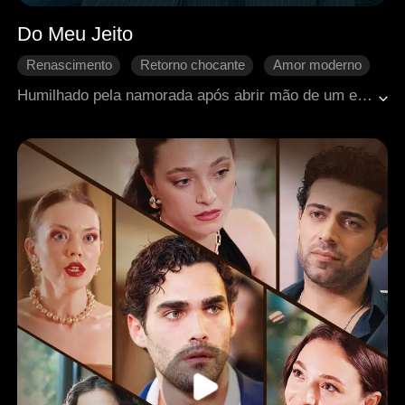
Do Meu Jeito
Renascimento
Retorno chocante
Amor moderno
Contra-ataque
Vida urbana
Humilhado pela namorada após abrir mão de um estágio, Landon renasce como candidato surpresa e conquista a maior pontuação da história. Entre jogos de poder e sabotagens no trabalho, ele sobe rapidamente na hierarquia — deixando para trás uma ex arrependida e um sistema que o subestimou.