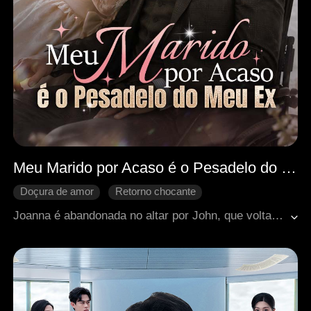
Meu Marido por Acaso é o Pesadelo do Meu Ex
Doçura de amor
Retorno chocante
Identidade oculta
Casamento relâmpago
Joanna é abandonada no altar por John, que volta para seu primeiro amor, Lily. Ferida, ela se casa impulsivamente com Alexander, um bilionário em cadeira de rodas também rejeitado. Ela reconstrói sua vida, enfrenta as sabotagens de Lily e se destaca na empresa LU, sem saber que Alexander a protege secretamente como seu verdadeiro dono.Quando a verdade vem à tona, o casamento de conveniência se transforma em amor, e os dois superam seus inimigos juntos.
Presidente