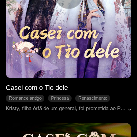
Casei com o Tio dele
Romance antigo
Princesa
Renascimento
Retorno chocante
Doçura de amor
Kristy, filha órfã de um general, foi prometida ao Príncipe Herdeiro Ryan e suportou suas constantes humilhações. Após sua morte, despertou em um banquete real e escolheu Brock, o irmão mais novo do imperador, gravemente ferido. O casamento inesperado restaurou sua saúde, e o amor floresceu entre eles. Enquanto isso, Ryan, consumido pelo arrependimento, começou a persegui-la com obsessão.
Arrependimento
Reconquista difícil