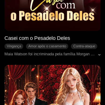
Casei com o Pesadelo Deles
Vingança
Amor após o casamento
Contra-ataque
Disputa familiar
Heroína inspiradora
Maia Watson foi incriminada pela família Morgan e passou quatro anos na prisão. Após ser traída novamente ao sair da cadeia, ela decide se casar com Chris Cooper, o filho ilegítimo da poderosa família Cooper. Determinada a recuperar o que lhe pertence, Maia enfrenta os Morgan, expõe suas mentiras e se vinga de todos que destruíram sua vida. No meio dessa batalha, ela acaba encontrando no casamento por obrigação um amor inesperado.