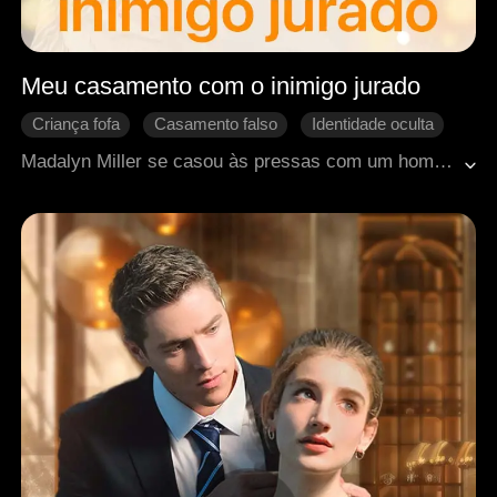
Meu casamento com o inimigo jurado
Criança fofa
Casamento falso
Identidade oculta
Casamento relâmpago
Doçura de amor
Madalyn Miller se casou às pressas com um homem pobre que tinha uma filha. Com o passar do tempo, ela gradualmente descobriu a misteriosa identidade do marido. Na verdade, o homem com quem ela ficava todos os dias era o presidente da empresa rival, uma descoberta que desencadeou um choque profundo e uma luta interna dentro dela.
Romance moderno