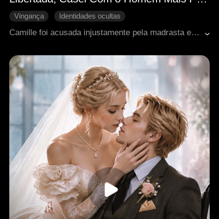
Vingança
Identidades ocultas
Amor após o casamento
CEO
Camille foi acusada injustamente pela madrasta e pelo noivo e acabou sendo presa. Cinco anos depois, ela é libertada e logo entra em um casamento de conveniência com o influente Horácio. Ela quer vingança, e Horácio quer salvar seu avô doente. Mas Camille é mais do que uma médica enigmática, e o vínculo entre eles se transforma em algo mais do que uma simples transação.
Romance moderno