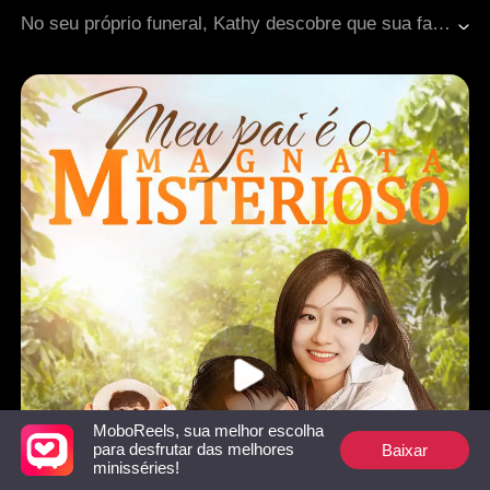
Mal-entendido
Intrigas palacianas históricas
No seu próprio funeral, Kathy descobre que sua família e noivo a envenenaram para ficar com a herança de sua mãe. Ela testemunha Alan eliminar os traidores e cometer suicídio. Renascida no dia em que deveria aceitar Vance, Kathy rompe o noivado, dá-lhe um tapa e se decide a reconquistar Alan, o homem que a amou acima de tudo.
Romance antigo
MoboReels, sua melhor escolha
Baixar
para desfrutar das melhores
minisséries!