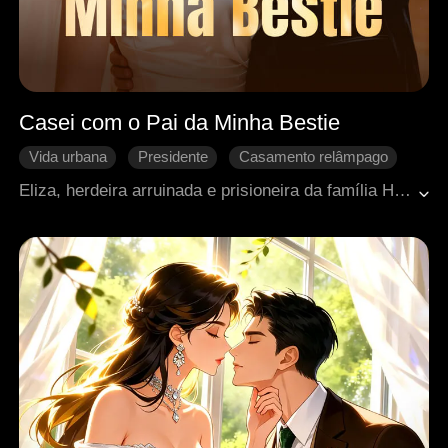
Casei com o Pai da Minha Bestie
Vida urbana
Presidente
Casamento relâmpago
Casamento de fachada
Diferença de idade
Eliza, herdeira arruinada e prisioneira da família Hyde, vê sua vida mudar ao se casar impulsivamente com Dallas, o inimigo mortal dos Hyde e pai de sua melhor amiga. Enquanto Dallas destrói aqueles que a controlavam e a protege a qualquer custo, Eliza deixa de ser vítima para se tornar uma mulher forte e bem-sucedida. Mas quando Anson a sequestra, Dallas arrisca a própria vida para salvá-la, provando que o que sente por ela sempre foi amor.