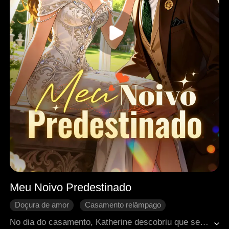
Meu Noivo Predestinado
Doçura de amor
Casamento relâmpago
Amor após o casamento
CEO
No dia do casamento, Katherine descobriu que seu noivo, Alan, estava prestes a se casar com outra mulher. Como se isso não bastasse, uma série de acontecimentos dolorosos a atingiu, incluindo ser explorada pela família de Alan, traída pela melhor amiga e sobrecarregada com dívidas. Nesse momento, um velho apareceu, oferecendo uma boa quantia em dinheiro e uma prosposta a ela. Diante da zombaria dos presentes, Jonny, neto do velho, obedeceu às instruções do avô e concordou em se casar com Katherine. Vendo-a como uma interesseira que enganou seu avô, Jonny escondeu sua verdadeira identidade como magnata e morou com ela. Mas com o tempo, ele gradualmente se apaixonou por ela...
Crescimento pessoal