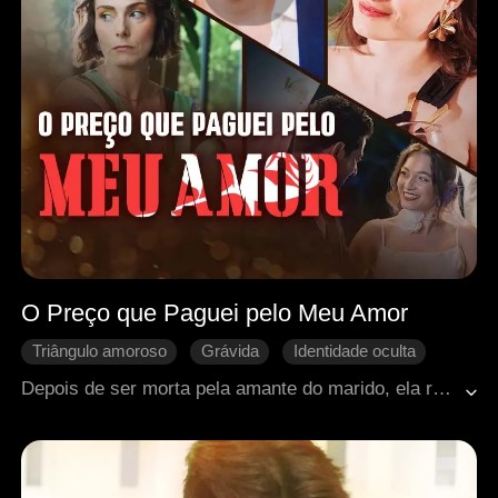
O Preço que Paguei pelo Meu Amor
Triângulo amoroso
Grávida
Identidade oculta
Contra-ataque
Vingança
Coração partido
Depois de ser morta pela amante do marido, ela renasceu como filha de um homem rico e voltou deslumbrante!
Romance moderno