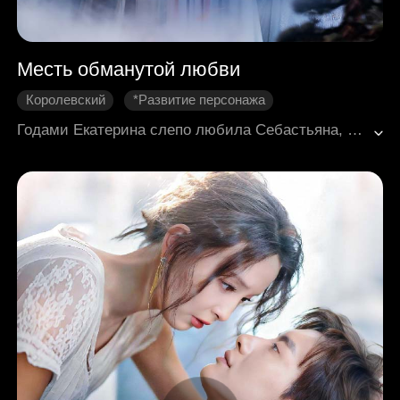
Месть обманутой любви
Королевский
*Развитие персонажа
Тайная любовь
Возвращение
Годами Екатерина слепо любила Себастьяна, пока не узнала, что была лишь пешкой в его игре. Чтобы вызвать ревность у своей настоящей возлюбленной Оливии, он приказал Екатерине соблазнить Луи и разрушить его брак. Потрясённая предательством, Екатерина решает превратить ложь в правду и выходит замуж за Луи. Теперь Себастьяну остаётся лишь сожалеть о своём решении, но уже слишком поздно.
Историческая романтика