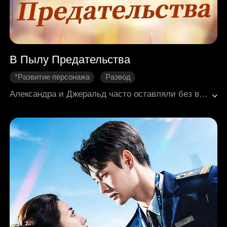
В Пылу Предательства
*Развитие персонажа
Развод
Трогательная история
Месть
Золотце
Александра и Джеральд часто оставляли без внимания свою дочь Беллу из-за плотного рабочего графика. Однажды во время встречи Александра неожиданно получила сигнал бедствия от Беллы. Тогда она узнала, что её муж взял свою первую любовь Дейну и её сына на прогулку, оставив их дочь запертой в машине. Двигатель был выключен, воздух застоялся, а палящая жара делала ситуацию ужасной. В панике Александра попыталась связаться с Джеральдом по телефону, чтобы узнать, где он находится, но он обвинил её в ревности и лжи, отказался сообщить о своём местонахождении и в итоге перестал отвечать на звонки. В отчаянии она вернулась домой, чтобы обратиться за помощью к матери Джеральда, но та лишь показала свою истинную, неравнодушную натуру. Мать Джеральда долгое время была равнодушна к внучке, втайне надеясь на несчастный случай, чтобы у Александры появился ещё один ребёнок – внук, который продолжит семейное наследие.
Семейные узы
Современная романтика