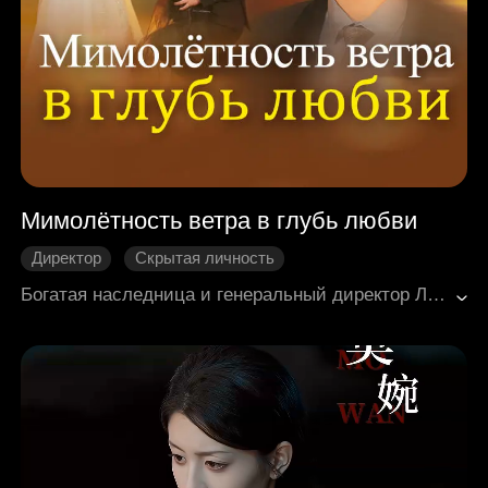
Мимолётность ветра в глубь любви
Директор
Скрытая личность
Любовь После Брака
Нежность
Богатая наследница и генеральный директор Лин Сюэшу, ищущая наследника для своего состояния, обращает внимание на скромного Хо Яньхуана из сельской местности и выходит за него замуж, чтобы он вошёл в её семью. Однако она не знает, что Хо Яньхуань на самом деле является таинственным наследником, который с самого начала был очарован ею и поэтому скрывал свою личность, чтобы приблизиться к ней.Жизнь в богатой и могущественной семье непроста: Лин Сюэшу приходится сталкиваться с сумасшедшей тётей, лицемерным дядей и дедом, который проявляет явное предпочтение к другим. Она надеялась, что Хо Яньхуань станет её спасением, но вместо этого он становится началом её кошмара.
Современная романтика