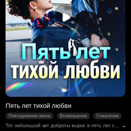
Пять лет тихой любви
Повседневная жизнь
Возвращение
Сожаление
Современная романтика
Первая любовь
Тот небольшой акт доброты вырос в пять лет скрытой и глубокой любви для Евы. Она добровольно стала тайной пассией Рубена, но его сердце Всё началось с маленького доброго жеста, который перерос в пять лет безответной любви. Ева добровольно стала тайной возлюбленной Рубена, но его сердце всегда принадлежало Джоди. Увидев, как он делает ей публичное предложение, Ева была убита горем. Она решила уйти от него и выйти замуж далеко-далеко. Лишь когда её не стало, Рубен погрузился в глубокое сожаление.
*Развитие персонажа