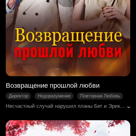
Возвращение прошлой любви
Директор
Недоразумение
Повторная Любовь
Золотце
Современная романтика
Несчастный случай нарушил планы Бет и Эрика, которые собирались пожениться, и разлучил их. Заблуждаясь из-за своей матери, Эрик ошибочно полагал, что Бет его бросила, из-за чего начал испытывать к ней обиду. Спустя шесть лет, когда Бет вернулась на родину с дочерью Ниной для медицинского лечения, она неожиданно снова встретила Эрика. Какие чувства вспыхнут между ними на этот раз? В этом бурном путешествии, переполненном любовью и противоречиями, смогут ли они заново открыть свои истинные чувства и найти путь друг к другу?