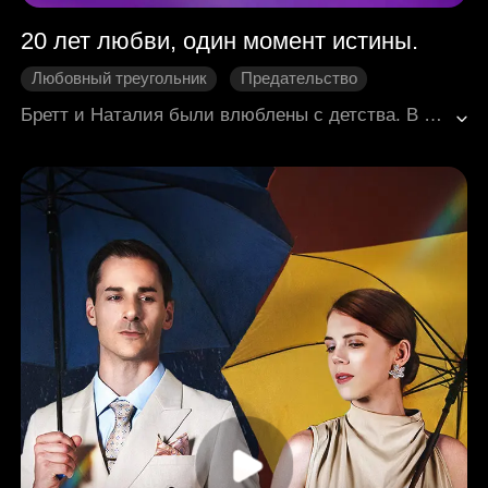
20 лет любви, один момент истины.
Любовный треугольник
Предательство
Сожаление
Трогательная история
Бретт и Наталия были влюблены с детства. В свой 25-й день рождения он планировал сделать ей предложение, как они и обещали друг другу давным-давно. Но то, что он обнаружил вместо этого, разрушило его ожидания - его девушка делала интимные фотографии с другим мужчиной. Наталья считала, что не сделала ничего плохого; она неоднократно пререкалась с Бреттом, не обращая внимания на его чувства, и давила на него, заставляя отступить и пойти на компромисс. Полностью разочаровавшись, Бретт оставил ей письмо, в котором прекратил их отношения, и уехал из страны, чтобы начать новую главу в своей жизни.
Современная романтика