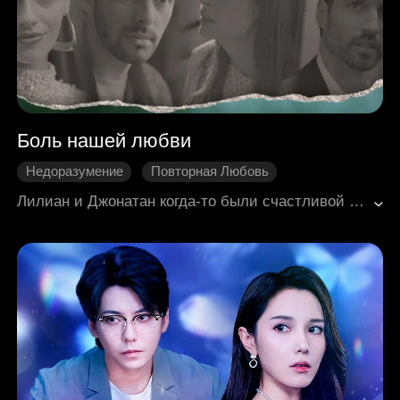
Боль нашей любви
Недоразумение
Повторная Любовь
Мелодрама
Садомазо
Лилиан и Джонатан когда-то были счастливой парой и верили, что их любовь продлится вечно. Но внезапная болезнь разрушила мечты Лилиан о счастливой жизни. Чтобы не стать для Джонатана обузой, она с разбитым сердцем инсценировала измену. Она даже не подозревала, что Джонатан — наследник влиятельного клана, и со временем возненавидит её всем сердцем. Год спустя Джонатан возвращается уже генеральным директором, а рядом с ним его новая невеста Эшли. Он снова и снова причиняет Лилиан боль. Пока Джонатан борется со своими чувствами, он узнаёт, что Лилиан была смертельно больна в момент их разрыва. Сможет ли их любовь возродиться и вернутся ли они друг к другу?
Современная романтика