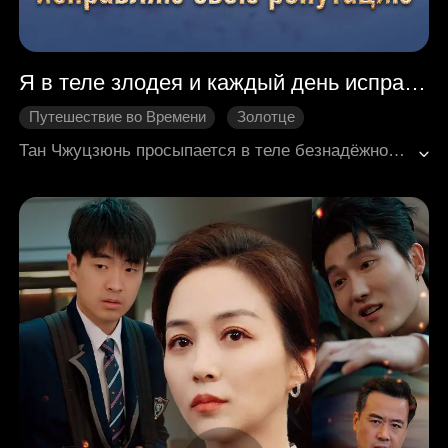
Я в теле злодея и каждый день исправляю свою репутацию
Путешествие во Времени
Золотце
Возвращение
Дворцовые ингтриги
Тан Чжуцзюнь просыпается в теле безнадёжной нимфоманки — прямо в тот момент, когда её «героиня» пытается пробраться в постель к мужчине! Ужаснувшись, Тан Чжуцзюнь разворачивается и бежит прочь. С этого дня она твёрдо решила: никаких мужчин!А зачем они ей, если её отец — министр, брат — гений, а будущий сын и вовсе станет вундеркиндом? С такими картами в руках можно покорять мир!Решив положить конец позорной репутации, наша героиня бросает все силы на построение карьеры: она лечит больных, создаёт новые блюда, воспитывает гениального сына и круто меняет свою жизнь, становясь успешной и независимой бизнес-леди.
Исторические интриги
Историческая романтика