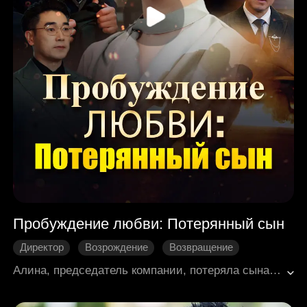
Пробуждение любви: Потерянный сын
Директор
Возрождение
Возвращение
Искупление
Семейные узы
Алина, председатель компании, потеряла сына Эрика, когда он был ещё совсем маленьким. Она и её муж вложили всю свою любовь в приёмного сына Алека, и даже после того, как Эрик был найден, Алина продолжала отдавать предпочтение Алеку, планируя, что он унаследует компанию. Однако Алина никак не ожидала, что Алек, опасаясь будущих осложнений, задумает убить её. В минуты, когда она была близка к смерти, Алина разглядела злобный характер Алека и поклялась, что, если ей доведётся жить в следующей жизни, она искупит вину перед Эриком и раскроет истинную природу Алека.
Современная романтика