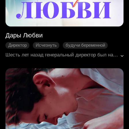
Дары Любви
Директор
Исчезнуть
будучи беременной
Золотце
Месть
Нежность
Шесть лет назад генеральный директор был напоен конкурентом, по ошибке зашёл в комнату к девушке, которая тоже была под действием препаратов, и переспал с ней. Препараты подействовали, но они не видели друг друга ясно. Он забрал половину нефритового кулона девушки. Та забеременела и родила дочь, а чтобы поддержать семью своего мерзавца-жениха, завела небольшой придорожный лапшичный киоск. Генеральный директор с удивлением обнаружил, что её дочь поразительно похожа на него, а тест на отцовство подтвердил, что он является отцом. Поэтому директор отправился в путешествие за любовью.
Современная романтика