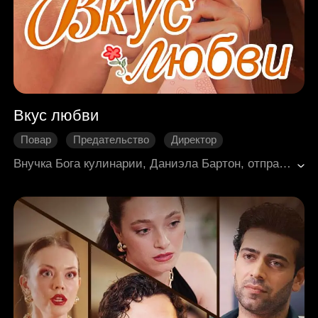
Вкус любви
Повaр
Предательство
Директор
Похищение
Нежность
Современная романтика
Внучка Бога кулинарии, Даниэла Бартон, отправилась в город, чтобы испытать свои кулинарные способности, но была осмеяна как деревенская простушка. Однако Даниэла покорила всех, кто смотрел на нее свысока, своими исключительными кулинарными талантами, получив титул Бога кулинарии, и даже встретила настоящую любовь.