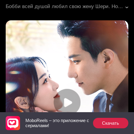
Сожаление
Современный город
Бобби всей душой любил свою жену Шери. Но ради свадьбы с «той самой первой любовью» она безжалостно обманула его, подсунув ему таблетки для потери памяти. О, как же она ошибалась! Ведь это был его собственный препарат, не имевший антидота! С душой разбитой в клочья он принял роковую пилюлю. Пока память покидала его, любовь сменялась горьким разочарованием, а затем — леденящим отчаянием. Сделав свой выбор, Бобби навсегда ушёл от неё, погрузившись в исследования. Правда открылась Шери слишком поздно. Она отчаянно пыталась вернуть его, но тщетно: созданное им же лекарство навсегда стёрло из его памяти их чувства.
MoboReels – это приложение с
Скачать
сериалами!