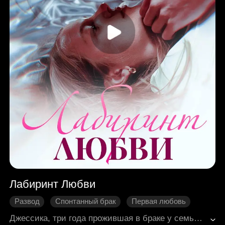
Лабиринт Любви
Развод
Спонтанный брак
Первая любовь
Скрытая личность
Джессика, три года прожившая в браке у семьи Картер, так и не встретила своего мужа, потому что он полюбил другую. Все эти три года он повсюду искал помощи от врачей для своей возлюбленной, а Джессика всё ждала, что он передумает. Но всё, что она получила, – это документы о разводе. Позже она скрыла, что является его женой, и стала его психотерапевтом. Благодаря постоянному общению она узнала о его истинных чувствах к ней.
Долгоразвивающиеся отношения
Нежность