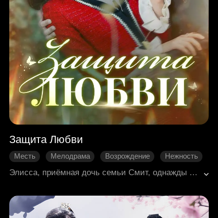
Защита Любви
Месть
Мелодрама
Возрождение
Нежность
Перерождение
Современная романтика
Элисса, приёмная дочь семьи Смит, однажды столкнулась с предательством негодяя, перевернувшим её мир. Райлан, ее защитник, помог ей осознать сущность настоящей любви во время разрушительного пожара. Получив второй шанс на жизнь, Элисса ловко перехитрила негодяя. В то же время она от всего сердца обняла Райлана, благодарная за его неизменную защиту в прошлой жизни. С Райланом рядом Элисса успешно отомстила, предав негодяя суду. Их история любви вдохновила многих, научив ценить настоящую любовь и стремиться к счастью, даже несмотря на невзгоды. Вместе Элисса и Райлан отправились в путешествие длиною в жизнь, создав незабываемую историю любви, наполненную счастьем и благополучием.