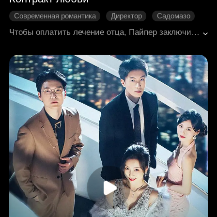
Современная романтика
Директор
Садомазо
Сильная Любовь
Долгоразвивающиеся отношения
Чтобы оплатить лечение отца, Пайпер заключила трёхлетний контракт с Эдвардом, наследником, который давно тайно любил её. Он ошибочно считал её меркантильной, любя и обижаясь одновременно, а она постепенно влюблялась в него. Накануне истечения срока она узнала о своей беременности, но столкнулась с его предстоящей помолвкой, угрозами от его бабушки и невесты Лулу, а также с его ложью во имя защиты — и в итоге ушла, унося под сердцем их ребёнка. Девять лет спустя их сын Цюцю случайно свёл их вновь. Эдвард, полагая, что Пайпер давно замужем, был глубоко опечален, но обнаружил, что она всё ещё одна. Постепенно он восстановил правду о прошлом и рассеял все недомолвки. В конце концов он сделал ей предложение, и они поженились, начав счастливую жизнь с сыном.