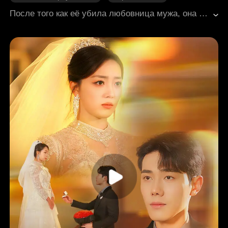
Скрытая личность
Неожиданный поворот
После того как её убила любовница мужа, она стала дочерью миллиардера и с триумфом!
Месть
Садомазо
Современная романтика