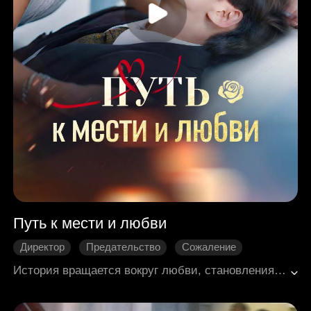
Путь к мести и любви
Директор
Предательство
Сожаление
Нежность
Современная романтика
История вращается вокруг любви, становления и карьерного взлёта. Начинаясь с расставанием Сун Юаня и Линь Сюэяо, она повествует о пути Сун Юаня от предательства к триумфу, о мудрости и решительности Гу Шиюй, о меркантильности и последующем падении Линь Сюэяо. В итоге Сун Юань добивается выдающихся успехов в карьере и соединяет судьбу с Гу Шиюй.