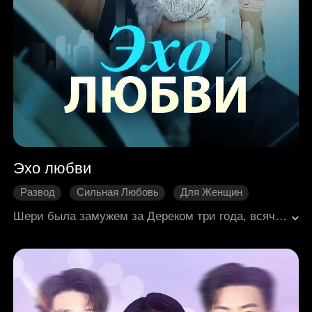
Эхо любви
Развод
Сильная Любовь
Для Женщин
Директор
*Развитие персонажа
Шери была замужем за Дереком три года, всячески заботилась о нём, но мужчина этого не ценил. Когда первая любовь Дерека ложно обвинила Шери, он потребовал, чтобы она пожертвовала почку в качестве компенсации. Осознав всю ситуацию, она решила развестись с ним, чтобы он мог быть с той, кого действительно любит. Дерек считал, что Шери , что она не сможет жить без него. Однако на следующий день он узнал из новостей, что Шири на самом деле богатая наследница. Когда они снова встретились после развода, он увидел сияющую Шири и глубоко пожалел о своих прошлых поступках. Только тогда он понял, что влюбился в неё. Сможет ли он всё исправить и вернуть её?