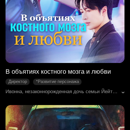
В объятиях костного мозга и любви
Директор
*Развитие персонажа
Долгоразвивающиеся отношения
Семейные узы
Ивонна, незаконнорожденная дочь семьи Йейтс, была вынуждена расстаться с парнем и родить ребёнка от Тревора, жениха своей сестры Скарлетт, чтобы стать донором костного мозга для больной лейкемией сестры. Под сильным семейным давлением Ивонна согласилась на эту сделку. Хотя их отношения с Тревором поначалу были холодными и отстранёнными, со временем между ними зародились чувства. Их любовь была подобна волку, влюбившемуся в свою жертву, или ягнёнку, тянущемуся к охотнику — сложная и обречённая на борьбу. Запутавшиеся в страсти и моральном конфликте, они стояли перед неопределённым будущим.
Современная романтика