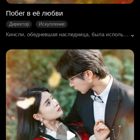
Побег в её любви
Директор
Искупление
Долгоразвивающиеся отношения
Нежность
Кинсли, обедневшая наследница, была использована родной матерью в качестве разменной монеты для сохранения роскошной жизни и обручена с Закари –манипулятивным главой могущественной семьи. В день свадьбы она решительно сбежала, но по иронии судьбы оказалась на территории андерграундного гонщика Джастина. Никто не подозревал, что за ледяной маской этого мужчины скрывалась иная личность. Так начался их опасный и завораживающий роман.
Современная романтика