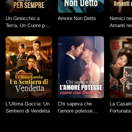
Un Ginocchio a
Amore Non Detto
Nemici nel
Terra, Un Cuore per
Amanti ne
Sempre
L'Ultima Goccia: Un
Chi sapeva che
La Casali
Sentiero di Vendetta
l'amore potesse
Fortunata
essere così traditore
Seconda P