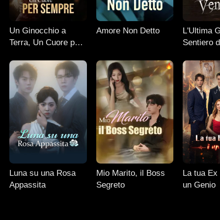
Un Ginocchio a
Amore Non Detto
L'Ultima 
Terra, Un Cuore per
Sentiero d
Sempre
Luna su una Rosa
Mio Marito, il Boss
La tua Ex 
Appassita
Segreto
un Genio