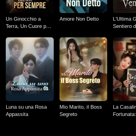
Un Ginocchio a
Amore Non Detto
L'Ultima 
Terra, Un Cuore per
Sentiero d
Sempre
Luna su una Rosa
Mio Marito, il Boss
La Casali
Appassita
Segreto
Fortunata
Seconda P