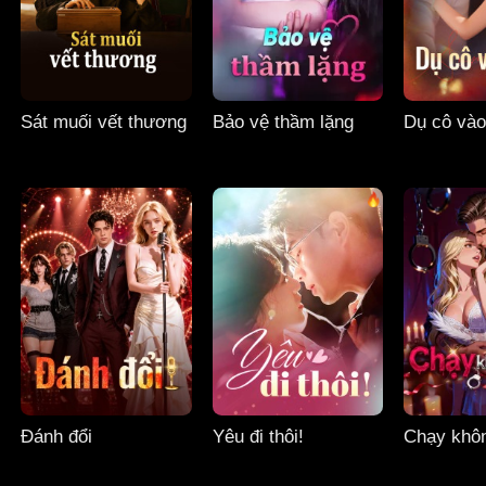
Sát muối vết thương
Bảo vệ thầm lặng
Dụ cô vào
Đánh đổi
Yêu đi thôi!
Chạy khôn