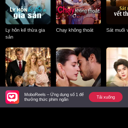
Ly hôn kế thừa gia
Chạy không thoát
Sát muối 
sản
MoboReels – Ứng dụng số 1 để
Tải xuống
thưởng thức phim ngắn
Chỉnh đốn bố xấu xa
Hai cuộc đời
Người vợ