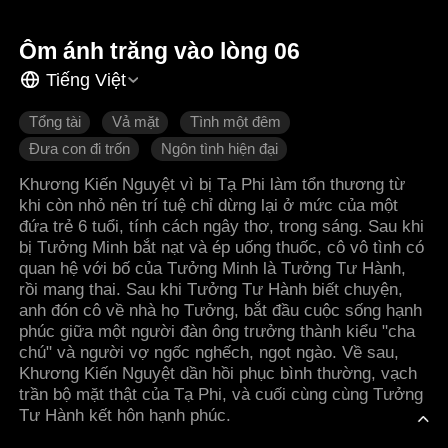
Ôm ánh trăng vào lòng 06
Tiếng Việt
Tổng tài
Vả mặt
Tình một đêm
Đưa con đi trốn
Ngôn tình hiện đại
Khương Kiến Nguyệt vì bị Tạ Phi làm tổn thương từ
khi còn nhỏ nên trí tuệ chỉ dừng lại ở mức của một
đứa trẻ 6 tuổi, tính cách ngây thơ, trong sáng. Sau khi
bị Tưởng Minh bắt nạt và ép uống thuốc, cô vô tình có
quan hệ với bố của Tưởng Minh là Tưởng Tư Hành,
rồi mang thai. Sau khi Tưởng Tư Hành biết chuyện,
anh đón cô về nhà họ Tưởng, bắt đầu cuộc sống hạnh
phúc giữa một người đàn ông trưởng thành kiểu "cha
chú" và người vợ ngốc nghếch, ngọt ngào. Về sau,
Khương Kiến Nguyệt dần hồi phục bình thường, vạch
trần bộ mặt thật của Tạ Phi, và cuối cùng cùng Tưởng
Tư Hành kết hôn hạnh phúc.