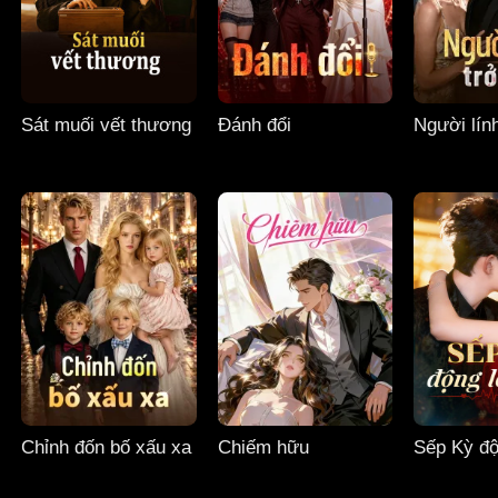
Sát muối vết thương
Đánh đổi
Người lín
Chỉnh đốn bố xấu xa
Chiếm hữu
Sếp Kỳ độ