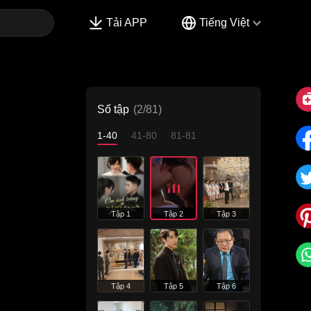
Tải APP
Tiếng Việt
Số tập
(2/81)
1-40
41-80
81-81
Tập 1
Tập 2
Tập 3
Tập 4
Tập 5
Tập 6