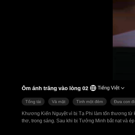
Ôm ánh trăng vào lòng 02
Tiếng Việt
Tổng tài
Vả mặt
Tình một đêm
Đưa con đi
Khương Kiến Nguyệt vì bị Tạ Phi làm tổn thương từ kh
thơ, trong sáng. Sau khi bị Tưởng Minh bắt nạt và 
rồi mang thai. Sau khi Tưởng Tư Hành biết chuyện,