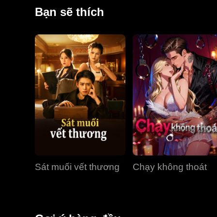
đàn ông trưởng thành kiểu "cha chú" và người vợ n
Bạn sẽ thích
thường, vạch trần bộ mặt thật của Tạ Phi, và cuối 
Sát muối vết thương
Chạy không thoát