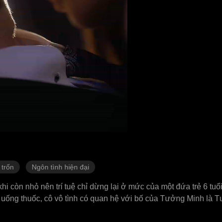
 trốn
Ngôn tình hiện đại
i còn nhỏ nên trí tuệ chỉ dừng lại ở mức của một đứa trẻ 6 tuổi
ép uống thuốc, cô vô tình có quan hệ với bố của Tưởng Minh là
 anh đón cô về nhà họ Tưởng, bắt đầu cuộc sống hạnh phúc gi