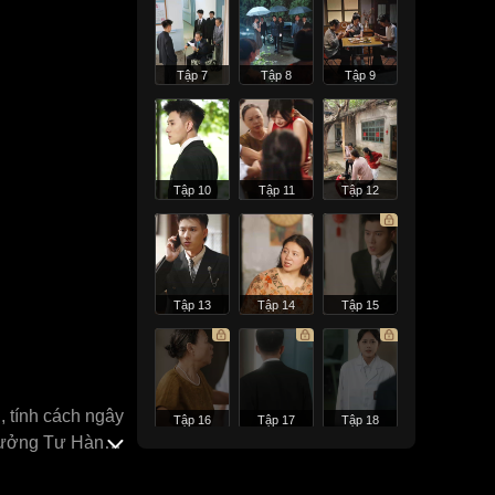
Tập 7
Tập 8
Tập 9
Tập 10
Tập 11
Tập 12
Tập 13
Tập 14
Tập 15
, tính cách ngây
Tập 16
Tập 17
Tập 18
 Tưởng Tư Hành,
ữa một người