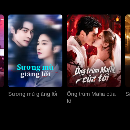
Sương mù giăng lối
Ông trùm Mafia của
S
tôi