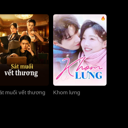
Tập 31
Tập 32
Tập 33
Tập 34
Tập 35
Tập 36
Tập 37
Tập 38
Tập 39
Tập 40
át muối vết thương
Khom lưng