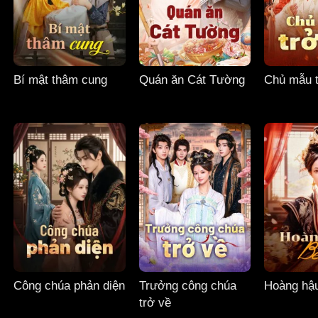
Bí mật thâm cung
Quán ăn Cát Tường
Chủ mẫu t
Công chúa phản diện
Trưởng công chúa
Hoàng hậ
trở về