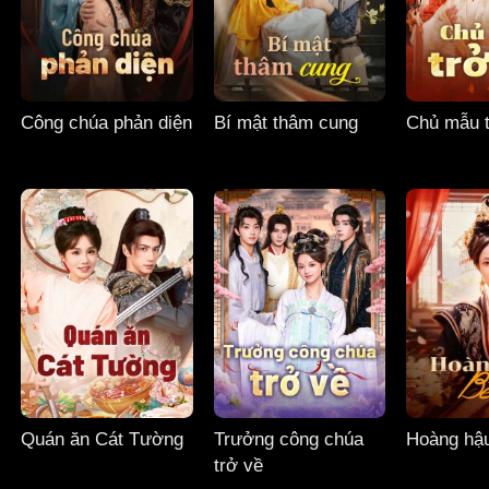
Công chúa phản diện
Bí mật thâm cung
Chủ mẫu t
Quán ăn Cát Tường
Trưởng công chúa
Hoàng hậ
trở về