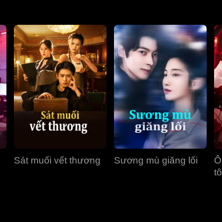
Sát muối vết thương
Sương mù giăng lối
Ô
tô