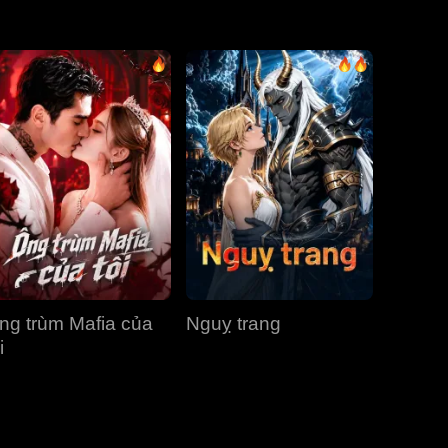
Tập 31
Tập 32
Tập 33
Tập 34
Tập 35
Tập 36
Tập 37
Tập 38
Tập 39
Tập 40
ng trùm Mafia của
Nguỵ trang
i