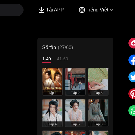
Tải APP
Tiếng Việt
Số tập
(27/60)
1-40
41-60
Tập 1
Tập 2
Tập 3
Tập 4
Tập 5
Tập 6