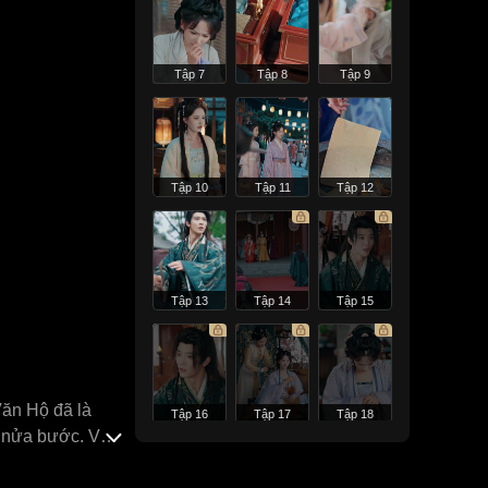
Tập 7
Tập 8
Tập 9
Tập 10
Tập 11
Tập 12
Tập 13
Tập 14
Tập 15
Văn Hộ đã là
Tập 16
Tập 17
Tập 18
ời nửa bước. Vậy
ng hiểu nổi,