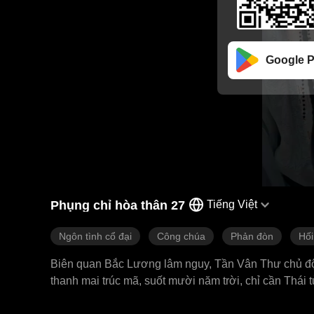
Google P
Phụng chỉ hòa thân 27
Tiếng Việt
Ngôn tình cổ đại
Công chúa
Phản đòn
Hối
Biên quan Bắc Lương lâm nguy, Tần Vân Thư chủ độn
thanh mai trúc mã, suốt mười năm trời, chỉ cần Thái
mà nay, Tần Vân Thư lại quyết định bỏ lại Vũ Văn 