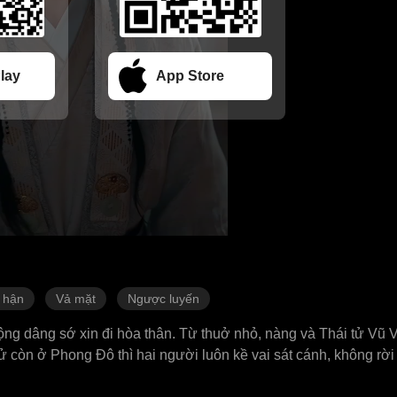
lay
App Store
 hận
Vả mặt
Ngược luyến
g dâng sớ xin đi hòa thân. Từ thuở nhỏ, nàng và Thái tử Vũ 
 tử còn ở Phong Đô thì hai người luôn kề vai sát cánh, không r
Hộ, một mình lên đường sang Bắc Lương hòa thân. Hoàng đế khô