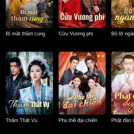
Bí mật thâm cung
Cửu Vương phi
Bỏ lỡ ng
Thẩm Thất Vụ
Phu thê đại chiến
Phật đàn 