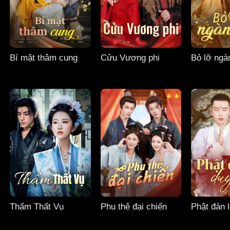
Bí mật thâm cung
Cửu Vương phi
Bỏ lỡ ng
Thẩm Thất Vụ
Phu thê đại chiến
Phật đàn 