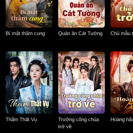
Bí mật thâm cung
Quán ăn Cát Tường
Chủ mẫu t
Thẩm Thất Vụ
Trưởng công chúa
Hoàng hậ
trở về