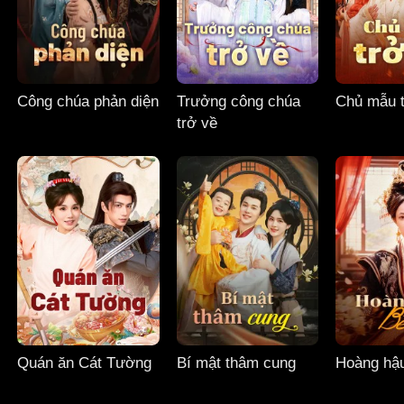
Công chúa phản diện
Trưởng công chúa
Chủ mẫu t
trở về
Quán ăn Cát Tường
Bí mật thâm cung
Hoàng hậ