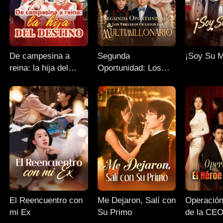
De campesina a
Segunda
¡Soy Su 
reina: la hija del
Oportunidad: Los
destino
Trillizos Ocultos del
Multimillonario
El Reencuentro con
Me Dejaron, Salí con
Operación
mi Ex
Su Primo
de la CE