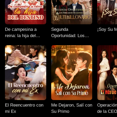
De campesina a
Segunda
¡Soy Su 
reina: la hija del
Oportunidad: Los
destino
Trillizos Ocultos del
Multimillonario
El Reencuentro con
Me Dejaron, Salí con
Operación
mi Ex
Su Primo
de la CE