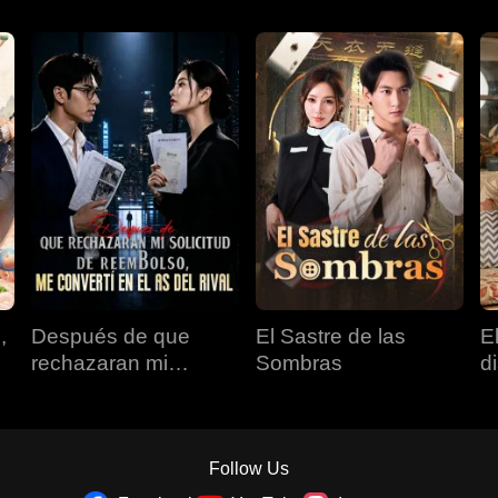
,
Después de que
El Sastre de las
E
rechazaran mi
Sombras
d
solicitud de
reembolso, me
convertí en el as del
rival
Follow Us