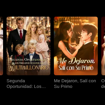
Segunda
Me Dejaron, Salí con
O
Oportunidad: Los
Su Primo
d
Trillizos Ocultos del
Multimillonario