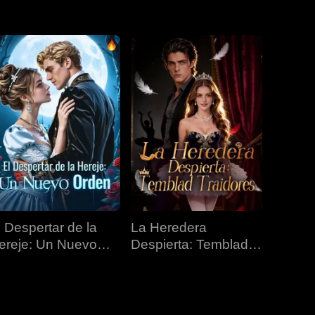
EP 31
EP 32
EP 33
EP 34
EP 35
EP 36
EP 37
EP 38
EP 39
EP 40
l Despertar de la
La Heredera
ereje: Un Nuevo
Despierta: Temblad
rden
Traidores