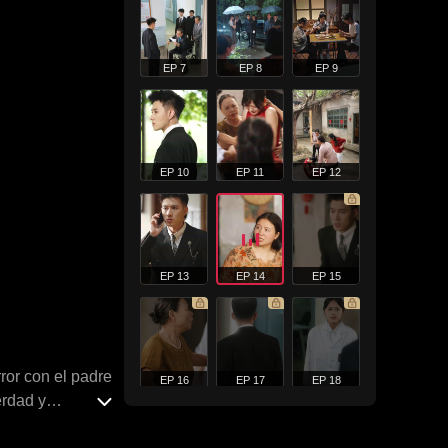
EP 7
EP 8
EP 9
EP 10
EP 11
EP 12
EP 13
EP 14
EP 15
ror con el padre
EP 16
EP 17
EP 18
erdad y