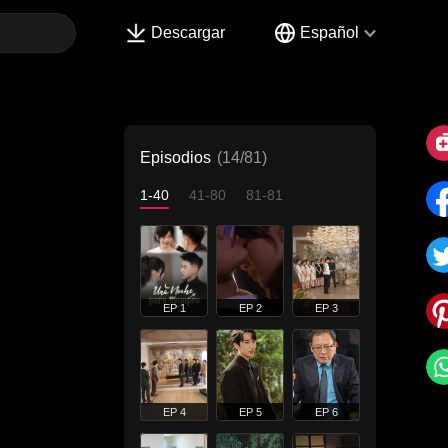
Descargar
Español
Episodios
(14/81)
1-40
41-80
81-81
EP 1
EP 2
EP 3
EP 4
EP 5
EP 6