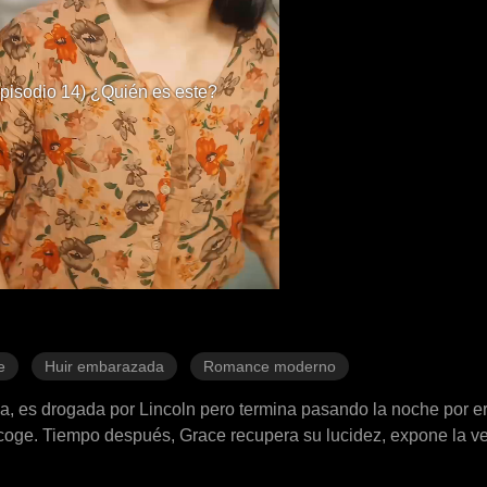
pisodio 14) ¿Quién es este?
e
Huir embarazada
Romance moderno
a, es drogada por Lincoln pero termina pasando la noche por er
coge. Tiempo después, Grace recupera su lucidez, expone la v