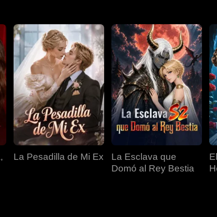
,
La Pesadilla de Mi Ex
La Esclava que
E
Domó al Rey Bestia
H
O