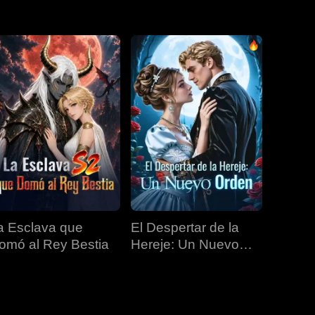
EP 31
EP 32
EP 33
EP 34
EP 35
EP 36
EP 37
EP 38
EP 39
EP 40
a Esclava que
El Despertar de la
omó al Rey Bestia
Hereje: Un Nuevo
Orden