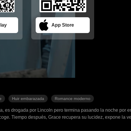
lay
App Store
e
Huir embarazada
Romance moderno
a, es drogada por Lincoln pero termina pasando la noche por er
coge. Tiempo después, Grace recupera su lucidez, expone la v