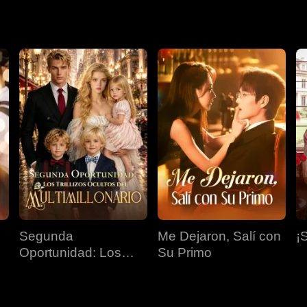
Segunda
Me Dejaron, Salí con
¡
Oportunidad: Los
Su Primo
Trillizos Ocultos del
Multimillonario