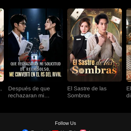
,
Después de que
El Sastre de las
E
rechazaran mi
Sombras
d
solicitud de
reembolso, me
convertí en el as del
rival
Follow Us