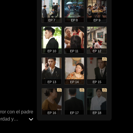
EP 7
EP 8
EP 9
EP 10
EP 11
EP 12
EP 13
EP 14
EP 15
ror con el padre
EP 16
EP 17
EP 18
erdad y