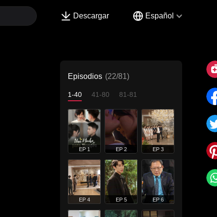
Descargar
Español
Episodios
(22/81)
1-40
41-80
81-81
EP 1
EP 2
EP 3
EP 4
EP 5
EP 6