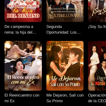
De campesina a
Segunda
¡Soy Su 
reina: la hija del
Oportunidad: Los
destino
Trillizos Ocultos del
Multimillonario
El Reencuentro con
Me Dejaron, Salí con
Operación
mi Ex
Su Primo
de la CE