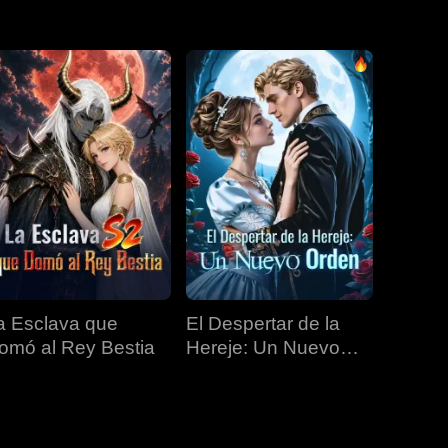
EP 31
EP 32
EP 33
EP 34
EP 35
EP 36
EP 37
EP 38
EP 39
EP 40
a Esclava que
El Despertar de la
omó al Rey Bestia
Hereje: Un Nuevo
Orden