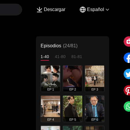
Descargar
Español
Episodios
(24/81)
1-40
41-80
81-81
EP 1
EP 2
EP 3
EP 4
EP 5
EP 6