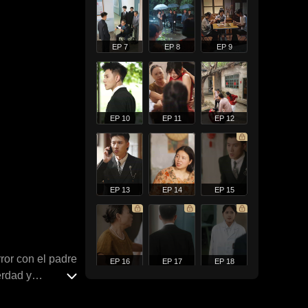
EP 7
EP 8
EP 9
EP 10
EP 11
EP 12
EP 13
EP 14
EP 15
ror con el padre
EP 16
EP 17
EP 18
erdad y