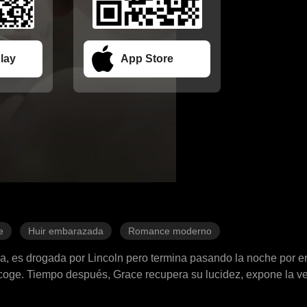
lay
App Store
e
Huir embarazada
Romance moderno
a, es drogada por Lincoln pero termina pasando la noche por er
coge. Tiempo después, Grace recupera su lucidez, expone la v