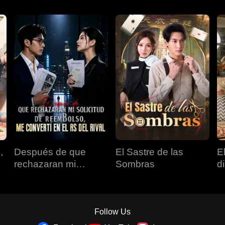
,
Después de que
El Sastre de las
E
rechazaran mi
Sombras
d
solicitud de
reembolso, me
convertí en el as del
rival
Follow Us