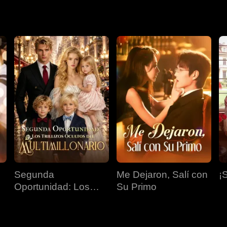
Segunda
Me Dejaron, Salí con
¡
Oportunidad: Los
Su Primo
Trillizos Ocultos del
Multimillonario