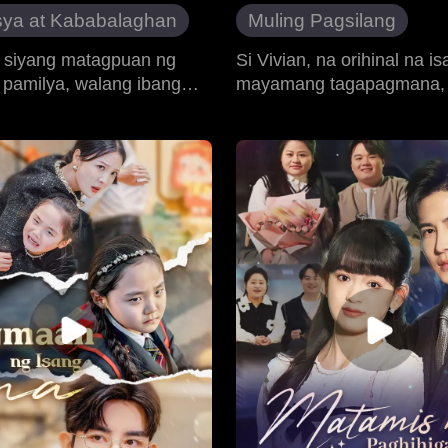
nila ang kaligtasan sa isa't
sya at Kababalaghan
Muling Pagsilang
mahalan ng Pamilya
Paghihiganti
Pagsisi
 siyang matagpuan ng
Si Vivian, na orihinal na i
pamilya, walang ibang
mayamang tagapagmana,
lag
Tamis
Tamis
n si Daniela kundi
pinahirapan hanggang sa
agong Romansa
Makabagong Romans
ot at mga pakana mula
kamatayan sa kanyang na
Syudad
et, ang ampon na anak na
buhay ni Devin, ang anak 
awang pinatay ang
drayber ng kanilang pamily
Lihim na Paghanga
 kuting. Habang
kanyang kerida, si Stella.
sa si Daniela sa isang
kumpanyang iniwan ng ka
ng kaluluwa ng kanyang
ama ay kontrolado rin ni D
mpon ay pumasok sa
kanyang huling sandali,
 ng pusa sa pamamagitan
napagtanto ni Vivian na a
 kidlat. Sa tulong ng
na nagmamahal sa kanya 
 inang ampon, nagpasya
kanyang nobyo na si Kolto
la na umalis para hanapin
paulit-ulit niyang tinanggi
ling kaligayahan.
muling ipanganak sa isan
buhay, naging ganap na m
ang kaisipan ni Vivian. N