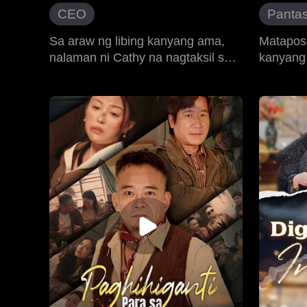
CEO
Panta
Nakasentro sa Babae
Pagma
Sa araw ng libing kanyang ama,
Matapos
nalaman ni Cathy na nagtaksil sa
kanyang 
Paglagong Personal
Pagsa
kanya ang kanyang asawa at
naranasa
Pag-ibig na Ate at Bunso
Makab
pumatay sa kanyang ama. Ginamit
pagkapo
Pagliligtas
Paghihiganti
niya ang lahat ng kanyang talino at
kay Viol
nakipagtulungan kay Vincent,
walang-
Makabagong Romansa
isang napakahusay na bodyguard,
kanyang
upang labanan ang kanyang
nagluluk
makapangyarihan at mayamang
bagyo, a
asawa at maghiganti.
inang a
katawan
ng isang
kanyang
si Danie
ang sari