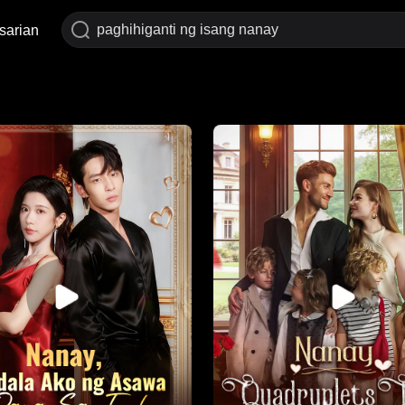
sarian