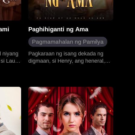
ami
Paghihiganti ng Ama
Pagmamahalan ng Pamilya
Stand
Makasaysayang Intriga
l niyang
Pagkaraan ng isang dekada ng
n si Laura
digmaan, si Henry, ang heneral,
Pagputol sa Pamilya
tian at
bumalik na tagumpay, ngunit
a
Pagganti
Pagtataksil
ol. Nang
nasaksihan niya ang sariling anak
Pagsalag
matapos
na babae na pinalitan at siniraan
abby,
ng kanyang ampon, at iniwan na
bagong
nasa bingit ng kamatayan sa isang
tian, na
maruming lugar. Dahil sa galit,
ang
naghangad siya ng paghihiganti.
hindi
Una niyang nilinis ang kanyang
aura at
tahanan, pagkatapos ay niyanig
a: sina
ang korteng imperyal, at inilantad