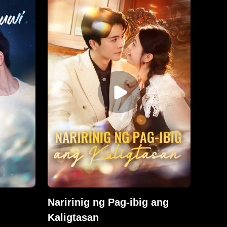
 mga
operasyon. Agad na ginamit ni
igyan ng
Naomi ang ipon mula sa
ang
pagbebenta ng bahay para iligtas
Kahit na
siya. Naloko ng kanyang asawa,
nyang
naniwala si Wyatt na si Naomi ang
i nila
may sakit. Pinayagan niya ang
ng
asawa niya na kunin ang pera at
pinalayas si Naomi, iniwan si
 ng
Naomi. Matapos makita ang
g
kanilang tunay na ugali, matatag
 ni Rory
na winakasan ni Naomi ang
syon.
relasyon, hindi na sila pinayagang
lit-ulit,
samantalahin siya. Noon lamang
Margaret
nalaman ni Wyatt na ang
 iwan
operasyon ay para pala sa kanya
t sa
mismo.
 pag-
Naririnig ng Pag-ibig ang
tay sa
Kaligtasan