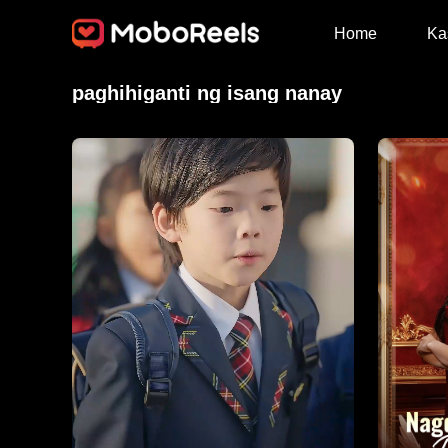
Home
Ka
paghihiganti ng isang nanay