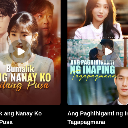
Walang-wala na siya, kaya'
lupit na pagbugbog,
si Natalie, isang dating 
ng kanyang mga binti.
tagapagmana na ngayon'y
buwan ang lumipas,
naghihikahos, ay hindi
 siya ng isang sanggol na
mapaghiwalay. Upang
ang mas maaga sa takdang
maisakatuparan ang kanil
. Upang maipambayad sa
paghihiganti, nagkasundo 
 sa ospital ng kanyang
magtulungan upang maaki
gtrabaho si Haley nang
mayamang negosyante na 
humpay upang kumita ng
Bryan. Upang akitin si Bry
 pera. Samantala, hindi
nagtipid si Jenna sa kan
si Josh sa paghahanap sa
pagsisikap. Sa pamamagit
eterminado siyang
isang serye ng kapanapan
si Haley at ibigay ang
labanan ng talino at tapan
 pagmamahal at pag-
wakas ay nahumaling si B
a nararapat sa kanya.
kanyang talino at estratehi
unti-unting umibig sa kany
k ang Nanay Ko
Ang Paghihiganti ng I
Nalampasan nila ang pagki
 Pusa
Tagapagmana
katayuan sa lipunan, nat