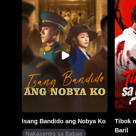
muling nakasalubong ng isang
taon. Sa
naghihirap na delivery rider ang
kaarawan
CEO na ngayon'y
magprope
makapangyarihan sa isang
pangako 
mapanghamong paligsahan sa
una. Ng
pagmomodelo—kung saan ang
ay winas
isang allergy na nagbabanta sa
inaasah
buhay ay maaaring maglantad ng
kasinta
katotohanan sa wakas.
malapita
isang ma
Naniniwa
siyang gi
niyang 
kamag-ar
nararamda
siyang u
magkomp
Isang Bandido ang Nobya Ko
Tibok n
nadismay
Baril
Nakasentro sa Babae
ng isang