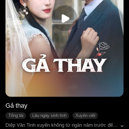
Gả thay
Tổng tài
Lâu ngày sinh tình
Xuyên việt
Che giấu thân phận
Ngôn tình hiện đại
Diệp Vãn Tinh xuyên không từ ngàn năm trước đến hiện đại, thay thế em gái kế gả cho người thừa kế hào môn Phó Đình Uyên. Không ngờ ngay ngày đầu tiên bước chân vào nhà họ Phó, Phó Đình Uyên đã chết vì tai nạn xe hơi. Dù vậy, Diệp Vãn Tinh vẫn tìm mọi cách ở lại Phó gia, thu xếp trên dưới đâu vào đấy, khiến cả nhà họ Phó ngoan ngoãn phục tùng. Khi cô đang chuẩn bị tận hưởng cuộc sống quả phụ hào môn vui vẻ, nhàn nhã thì lại phát hiện ánh mắt của vệ sĩ do lão phu nhân sắp xếp bên cạnh mình… ngày càng trở nên táo bạo, khó đoán.