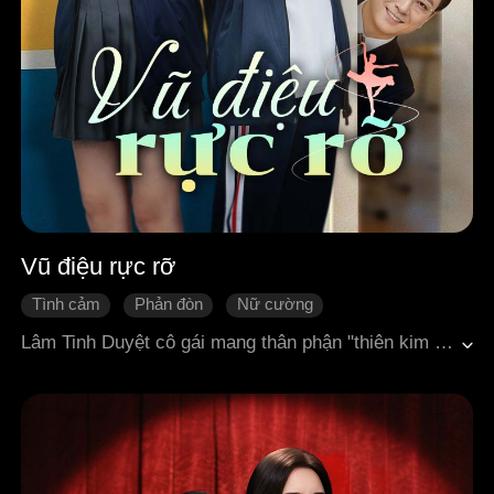
Vũ điệu rực rỡ
Tình cảm
Phản đòn
Nữ cường
Quá trình thay đổi của nhân vật
Tình cảm gia đình
Lâm Tinh Duyệt cô gái mang thân phận "thiên kim thật" sau khi từ vùng quê trở về gia tộc hào môn, phải đối mặt với những âm mưu tính toán của "thiên kim giả" Thẩm Thanh Dao, sự thiên vị của gia đình và áp lực chèn ép từ nhà trường. Nhưng mục tiêu duy nhất của cô luôn rõ ràng và kiên định: kiếm tiền, thi nghệ thuật và thực hiện ước mơ múa. Bị vu khống đến mức phải thôi học, bị tước quyền tham gia kỳ thi, tất cả vẫn không thể khiến cô cúi đầu. Một lần ngẫu hứng múa trong mưa, cô khiến giới chuyên môn kinh ngạc; một kỳ thi thử bị cản trở, cô vẫn áp đảo toàn bộ thí sinh với thành tích đứng đầu cách biệt. Giữa vòng xoáy hào môn, cô khinh thường những cuộc tranh đấu trong gia tộc, chỉ dùng thực lực tuyệt đối để chứng minh bản thân, từng bước tiến lên con đường ngôi sao rực rỡ thuộc về chính mình.