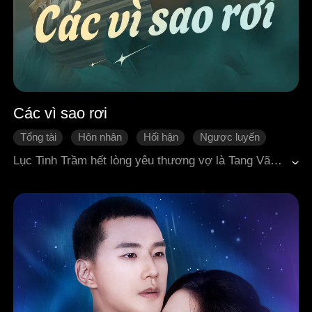
Các vì sao rơi
Tổng tài
Hôn nhân
Hối hận
Ngược luyến
Bed ending
Ngôn tình hiện đại
Lục Tinh Trầm hết lòng yêu thương vợ là Tang Vãn, cùng cô đón kỷ niệm bảy năm ngày cưới. Nhưng không ngờ, vì bị em trai Lục Dã ly gián, Tang Vãn hiểu lầm và oán hận, cho rằng anh đã âm thầm tính toán hại mình. Trong cơn giận dữ, cô đòi ly hôn, còn bỏ đi đứa con, khiến bệnh tim tái phát.Tuyệt vọng và đau đớn, nhưng Lục Tinh Trầm vẫn không thể trơ mắt nhìn người mình yêu chết đi. Anh lựa chọn dùng chính trái tim mình để cứu vợ.Tang Vãn được cứu sống, lại chẳng hề hay biết sự thật, còn nghĩ rằng chồng vô lý gây sự rồi bỏ nhà ra đi. Thế nhưng, khi không còn sự chăm sóc tỉ mỉ, ân cần của anh, cô dần thấy trống trải, bất an, hối hận và bứt rứt. Đến cuối cùng, cô mới nhận ra mình thật sự yêu anh, rồi phát điên tìm kiếm.Để rồi, giữa từng lớp sự thật hé lộ, trong ký ức, trong tình yêu, cô chỉ còn nhận về tin dữ – sự ra đi tuyệt vọng của anh. Từ đó, bắt đầu bi kịch "theo đuổi lại chồng đầy khó khăn".