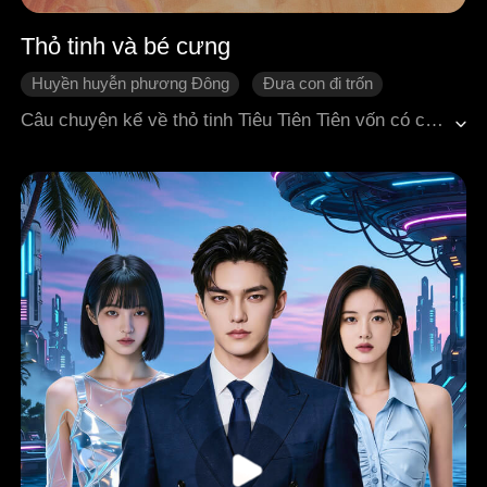
Thỏ tinh và bé cưng
Huyền huyễn phương Đông
Đưa con đi trốn
Mang thai
Câu chuyện kể về thỏ tinh Tiêu Tiên Tiên vốn có cơ hội trở thành yêu tộc đầu tiên trong trăm năm vượt qua kỳ khảo hạch tu tiên. Thế nhưng trong lúc kiểm tra tiên thân, nàng bị phát hiện đang mang thai, khiến mọi nỗ lực đổ sông đổ biển. Nàng một mình sinh hạ và nuôi dưỡng ba đứa con sinh ba. Ba trăm năm sau, các con tình cờ gặp Thiên Hậu tại Lộc Tiên Y Quán, từ đó hé lộ bí ẩn thân thế của chúng, cùng mối liên hệ với Thái tử Thiên tộc Mặc Thần Uyên.