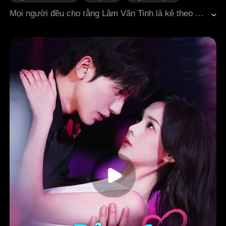
Quá trình thay đổi của nhân vật
Tổng tài
Mọi người đều cho rằng Lâm Vãn Tinh là kẻ theo đuôi của Cố Nam Nghiêu, vì anh mà chắn rượu, chắn dao, cam tâm làm cô thư ký thấp kém nhất bên cạnh anh. Nhưng thực ra, việc Lâm Vãn Tinh tiếp cận Cố Nam Nghiêu chỉ vì cô xem anh như thế thân của Cố Nam Thần, người yêu đã khuất. Đồng thời, đó cũng là cách cô hoàn thành di nguyện trước khi qua đời của Nam Thần: chăm sóc Cố Nam Nghiêu suốt bảy năm. Trong bảy năm ấy, Cố Nam Nghiêu dung túng cho Tô Nhược Vy tùy ý sỉ nhục và làm tổn thương cô. Từ những cuộc đua sinh tử đến nhảy dù trên không trung, Lâm Vãn Tinh hết lần này đến lần khác cược cả mạng sống vì anh. Nhưng khi Cố Nam Nghiêu cuối cùng cũng chậm chạp nhận ra tình cảm của mình, Lâm Vãn Tinh đã tích góp đủ thất vọng, quyết tâm rời đi.