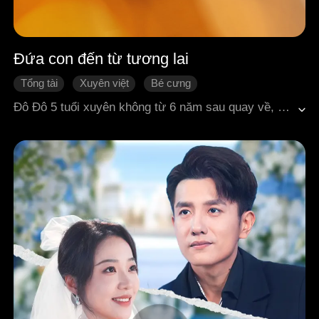
Đứa con đến từ tương lai
Tổng tài
Xuyên việt
Bé cưng
Thanh mai trúc mã
Ngôn tình hiện đại
Đô Đô 5 tuổi xuyên không từ 6 năm sau quay về, ôm chặt lấy đùi Đường Tri Ý và gọi "mẹ". Khi cô còn đang chấp nhận sự thật rằng nhóc con đáng yêu này chính là đứa trẻ trong tương lai của mình, thì lại nghe thấy Đô Đô quay sang gọi "bố" với thanh mai trúc mã, kẻ thù không đội trời chung của cô. Từ đó, gia đình ba người bắt đầu một chuỗi ngày vui nhộn, dở khóc dở cười, náo loạn tưng bừng, ngọt ngào sủng ái.