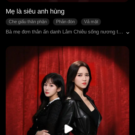
Mẹ là siêu anh hùng
Che giấu thân phận
Phản đòn
Vả mặt
Tình cảm gia đình
Chiến thần
Bà mẹ đơn thân ẩn danh Lâm Chiêu sống nương tựa cùng con gái Lâm Vãn Tinh. Sự xuất hiện của Cố Viễn Xuyên, chiến tôn uy danh thiên hạ, đã vén lên bí mật về quá khứ "vũ khí mạnh nhất loài người" của cô. Khi Hứa Trạch Ngôn, con trai Tổng đốc, tàn nhẫn làm tổn thương Lâm Vãn Tinh, cơn thịnh nộ của một người mẹ cuối cùng cũng bùng nổ. Lâm Chiêu ra tay trả thù thay con bằng phương thức mạnh mẽ, nhưng điều đó cũng khiến cô trở thành mục tiêu trả đũa điên cuồng của nhà họ Hứa và thế lực đứng sau họ,Thiên Nam Vương Hạ Hoài. Điều gây chấn động hơn là: Hạ Hoài chính là cha ruột của Lâm Vãn Tinh. Trong buổi livestream trước toàn dân, Lâm Vãn Tinh dũng cảm đứng ra tố cáo tội ác của cha ruột.Cuối cùng, dưới sự bảo vệ của Cố Viễn Xuyên, mẹ con Lâm Chiêu đã hoàn toàn phá tan mọi âm mưu và đón nhận một cuộc sống mới.