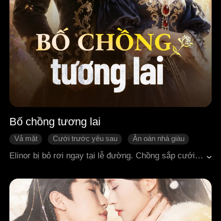
Bố chồng tương lai
Vả mặt
Cưới trước yêu sau
Ân oán nhà giàu
Nữ cường
Thời trung cổ
Elinor bị bỏ rơi ngay tại lễ đường. Chồng sắp cưới của cô, Audric, đã bỏ trốn cùng một cô ca kỹ. Elinor không hề rơi nước mắt, mà quay sang kết hôn với Lãnh chúa Reynald, cha của Audric. Từng bước nắm giữ quyền lực, cô đoạt lại gia sản vốn thuộc về mình và trở thành nữ chủ nhân thực sự của gia tộc.