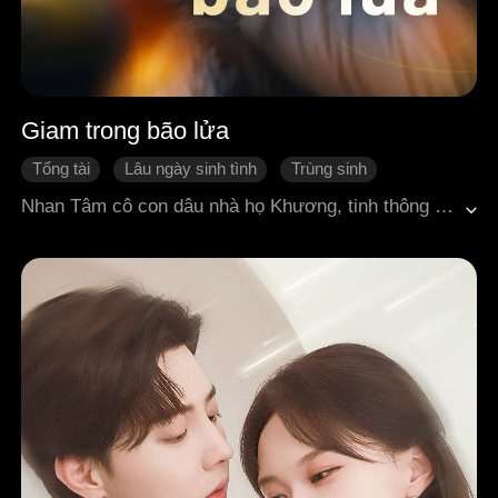
Giam trong bão lửa
Tổng tài
Lâu ngày sinh tình
Trùng sinh
Phản đòn
Tình yêu thập niên xưa
Nhan Tâm cô con dâu nhà họ Khương, tinh thông y thuật vì cứu chữa một mật thám hấp hối mà vô tình bị cuốn vào vòng xoáy tranh đấu giữa các quân phiệt.Vị đô đốc lạnh lùng Cảnh Nguyên Chiêu, để điều tra chân tướng, đã giam giữ Nhan Tâm trong biệt viện. Thế nhưng trong quá trình giám sát, hắn lại bị sự thông minh và cốt cách của cô thu hút. Ban đầu hắn muốn cướp đoạt vợ người ta, nhưng Nhan Tâm lại trở thành "em gái kết nghĩa" của hắn, thậm chí còn vướng vào rắc rối với… cậu ruột của hắn! Khi những hiểu lầm dần được hóa giải, giữa thời loạn lửa đạn, hai tâm hồn kiêu ngạo từ đối đầu, cưỡng đoạt chuyển thành sát cánh bên nhau.Tình yêu của họ, rồi cũng sẽ tiếp tục nở rộ giữa khói lửa loạn thế…