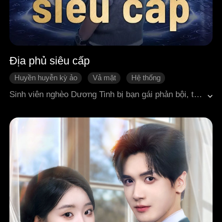
Địa phủ siêu cấp
Huyền huyễn kỳ ảo
Vả mặt
Hệ thống
Đời sống đô thị
Đã cái nư
Sinh viên nghèo Dương Tinh bị bạn gái phản bội, tình cờ mua được một chiếc điện thoại nhái bí ẩn có khả năng kết nối giữa tiên giới và nhân gian. Nhờ thường xuyên liên lạc với Thổ Địa Công qua chiếc điện thoại này, anh học được y thuật đỉnh cao, liên tiếp khiến tình địch mất mặt ngay trong trường học, đồng thời cứu giúp hoa khôi khoa Trần Nhụy. Trong một lần leo núi, Dương Tinh cứu được một tiểu hồ ly lông trắng tên Hồ Dung Dung. Để báo ân, cô hóa thành thiếu nữ xinh đẹp và luôn ở bên cạnh anh. Về sau, Dương Tinh được giao trọng trách chấp chưởng chức vị Giám sát Âm Dương, bước vào con đường tu luyện huyền bí. Nhờ tu luyện Âm Kinh, anh không ngừng nâng cao thực lực, hóa giải hết lần này đến lần khác những nguy cơ sinh tử, từng bước viết nên truyền kỳ của riêng mình.