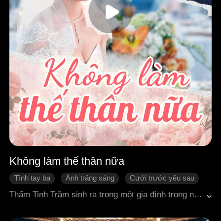
Không làm thế thân nữa
Tình tay ba
Ánh trăng sáng
Cưới trước yêu sau
Lâu ngày sinh tình
Thế thân
Ngược luyến
Thẩm Tinh Trầm sinh ra trong một gia đình trọng nam khinh nữ, từ nhỏ đã phải chịu đủ mọi bất công và đau khổ. Trong những năm tháng tuổi trẻ, Tạ Lâm Uyên là tia sáng duy nhất sưởi ấm cuộc đời u tối của cô. Khi trưởng thành, Thẩm Tinh Trầm vẫn không thể thoát khỏi xiềng xích của gia đình. Vì ba trăm vạn tiền sính lễ, cô bị cha mẹ và em trai ép phải cưới một người đàn ông chưa từng gặp mặt, từ bỏ cả tương lai của mình. Thế nhưng, số phận lại âm thầm nghiêng về phía cô – người chồng mà cô bị ép cưới lại chính là Tạ Lâm Uyên, chàng trai cô đã thầm yêu suốt bao năm. Tạ Lâm Uyên từng có mối tình sâu đậm với Hà San San, nhưng vì Hà San San không thể sinh con, nên bị cha mẹ Tạ phản đối kịch liệt. Cuối cùng, họ dùng đủ mọi thủ đoạn bỉ ổi để ép cô rời xa anh. Trong lúc đau buồn, Tạ Lâm Uyên uống rượu giải sầu và được Thẩm Tinh Trầm dìu vào khách sạn – cảnh tượng ấy bị người có ý đồ chụp lại, và để tránh công ty vướng vào bê bối tình ái, Tạ Lâm Uyên bị ép phải cưới Thẩm Tinh Trầm.
Ngôn tình hiện đại