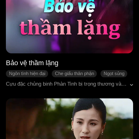
Bảo vệ thầm lặng
Ngôn tình hiện đại
Che giấu thân phận
Ngọt sủng
Cưới trước yêu sau
Tổng tài
Cựu đặc chủng binh Phàn Tinh bị trọng thương và buộc phải giải ngũ sau một nhiệm vụ thất bại. Ba năm sau, anh làm bảo vệ tại công ty truyền thông trực thuộc Tập đoàn Hiền Tĩnh, đồng thời âm thầm điều tra chân tướng cái chết của cha mình. Chiến hữu cũ của cha anh là Lâm Hiền tìm đến Phàn Tinh, đề nghị gả con gái Lâm Thần cho anh, nhưng thực chất là muốn anh bí mật bảo vệ cô. Lâm Thần hiện là tổng giám đốc Tập đoàn Hiền Tĩnh. Do ông nội lâm bệnh nặng, việc phân chia cổ phần và tài sản trong tập đoàn rơi vào tranh chấp gay gắt, còn công ty truyền thông cũng trở thành mục tiêu tranh đoạt của nhiều phe phái. Để cướp quyền thừa kế, Lâm Tĩnh, em gái của Lâm Hiền đã thuê sát thủ nhằm đối phó với hai cha con Lâm Hiền và Lâm Thần. Trong quá trình bảo vệ Lâm Thần, Phàn Tinh nhiều lần hóa giải nguy hiểm, và tình cảm giữa hai người cũng dần nảy sinh. Phàn Tinh còn gặp lại chiến hữu Lý Thành, mật danh "Ám Dạ", người âm thầm hỗ trợ anh xử lý hàng loạt vấn đề khó khăn. Trong khi đó, Dương Tử Vy con gái của Lâm Tĩnh, đồng thời là em họ kiêm bạn thân của Lâm Thần bị mẹ sắp xếp vào làm tại Truyền thông Hiền Tĩnh, trở thành một nhân tố bất ổn tiềm tàng bên cạnh Lâm Thần, khiến cuộc đấu đá gia tộc và thương trường càng thêm phức tạp.