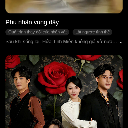
Phu nhân vùng dậy
Quá trình thay đổi của nhân vật
Lật ngược tình thế
Phản đòn
Báo thù
Tình cảm gia đình
Sau khi sống lại, Hứa Tinh Miên không giả vờ nữa. Cô xé bỏ vỏ bọc ngốc nghếch, vùng lên làm loạn giới hào môn: bóc trần thứ giả tạo, xử lý người thân tồi tệ, mạnh mẽ và dứt khoát không ai bằng! Cô không hề biết, người chồng ngồi xe lăn tưởng như vô dụng ấy, lại chính là vệ sĩ bí ẩn luôn âm thầm bảo vệ cô ngày đêm. Cuộc hôn nhân tưởng chỉ là đóng kịch, nhưng trong những lần thăm dò đầy ẩn ý, cả hai lại thật lòng rung động. Tình cảm dần nảy sinh, đêm ngày quan tâm, yêu thương không rời...
Ngôn tình hiện đại