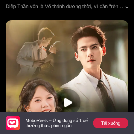
Thanh mai trúc mã
Vả mặt
Ngôn tình hiện đại
Diệp Thần vốn là Võ thánh đương thời, vì cần "rèn luyện giữa hồng trần" nên hóa thân thành một anh giao đồ ăn. Trông thì bình thường, nhưng thực chất lại tinh thông tướng thuật, y thuật cùng vô số thuật pháp huyền môn.Trong một lần giao đơn, anh tình cờ cứu được Tiêu Sở Sở, nữ tổng giám đốc của Tập đoàn Y tế Cao Hạ, cùng cô bạn thân Triệu Linh Linh. Nhưng vì một hiểu lầm, Diệp Thần lại kết xuống "mối nợ bồi thường", bị ép trở thành nhân viên giao hàng chuyên trách của công ty. Từ đó, anh liên tục vướng vào mối quan hệ phức tạp giữa Tiêu Sở Sở, Triệu Linh Linh, Lâm Tây Thi bán cơm chiên, sinh viên đại học Phùng Khả Khả cùng nhiều người phụ nữ khác, đồng thời bị cuốn vào cuộc đấu đá thương trường, ân oán giang hồ, và cả những cục diện phong thủy kỳ bí.
Đô thị hiện đại
MoboReels – Ứng dụng số 1 để
Tải xuống
thưởng thức phim ngắn