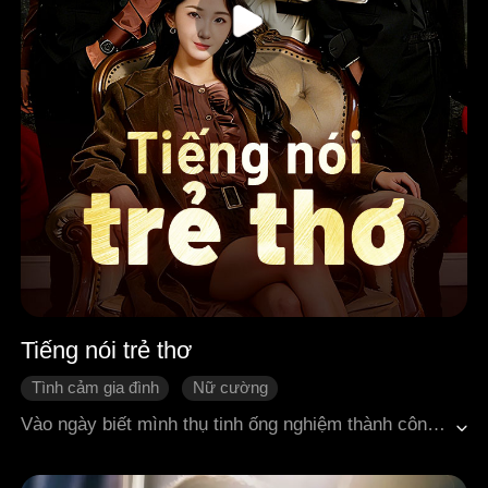
Tiếng nói trẻ thơ
Tình cảm gia đình
Nữ cường
Quá trình thay đổi của nhân vật
Phản đòn
Vào ngày biết mình thụ tinh ống nghiệm thành công, Nguyễn Nguyễn lại bắt gặp chồng cùng người trong lòng của anh ta đến bệnh viện khám thai. Đúng lúc cô đang suy sụp, cô bất ngờ nghe thấy tiếng nói của đứa bé trong bụng. Từ đứa bé, Nguyễn Nguyễn biết được rằng ở kiếp trước, vì muốn giữ gìn gia đình, cô đã bị chồng và người phụ nữ kia tổn thương đến mức tan nát. Vì vậy lần này, cô quyết định để chồng ra đi tay trắng, một mình sinh con và sống thật rực rỡ. Nhưng ngay khi Nguyễn Nguyễn nắm được bằng chứng khiến chồng và người tình phải trả giá, đứa bé lại nói cho cô biết một bí mật khác: thật ra, nó là con của cô và Lộc Cẩn Thâm, vị tài phiệt số một ở nước ngoài…
Tổng tài