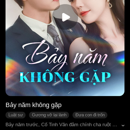
Bảy năm không gặp
Luật sư
Gương vỡ lại lành
Đưa con đi trốn
Báo thù
Ngôn tình hiện đại
Bảy năm trước, Cố Tinh Vãn đâm chính cha ruột của mình và phải vào tù.Năm năm trước, Yến Cẩm cầm ô đứng đợi trước cổng nhà giam, nhưng chỉ nhận được câu đã ra tù từ lâu rồi. Bảy năm trôi qua, khi gặp lại, cô đứng trong phòng phỏng vấn, ngơ ngẩn nhìn người đàn ông ngồi dưới khán đài.Có người hỏi:"Luật sư Yến, anh quen cô ấy sao?""Không quen." Giọng người đàn ông lạnh lùng. Ba chữ ấy hoàn toàn kéo cô trở lại thực tại. Sau này, cô quyết tâm rời đi, để lại một lá thư từ chức. Người đàn ông lại như phát điên, ép cô vào tường, giọng khàn khàn đầy tức giận:"Em lại muốn…"