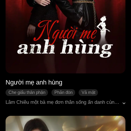
Người mẹ anh hùng
Che giấu thân phận
Phản đòn
Vả mặt
Tình cảm gia đình
Chiến thần
Lâm Chiêu một bà mẹ đơn thân sống ẩn danh cùng con gái Lâm Vãn Tinh nương tựa lẫn nhau. Sự xuất hiện của Chiến Tôn Cố Viễn Xuyên đã hé lộ quá khứ của cô, từng là "vũ khí mạnh nhất của nhân loại". Khi Hứa Trạch Ngôn, con trai của Tổng đốc tàn nhẫn làm hại Lâm Vãn Tinh, cơn phẫn nộ của một người mẹ bị thổi bùng. Lâm Chiêu ra tay như sấm sét để báo thù cho con, nhưng cũng vì thế mà chọc giận gia tộc họ Hứa cùng thế lực đứng sau, Thiên Nam Vương Hạ Hoài dẫn đến sự trả thù điên cuồng. Điều gây chấn động hơn là Hạ Hoài lại chính là cha ruột của Lâm Vãn Tinh. Trong một buổi phát sóng trực tiếp trước toàn dân, Lâm Vãn Tinh dũng cảm đứng ra tố cáo tội ác của cha mình. Cuối cùng, dưới sự bảo vệ của Cố Viễn Xuyên, hai mẹ con Lâm Chiêu đã hoàn toàn phá tan âm mưu và bắt đầu một cuộc sống mới.