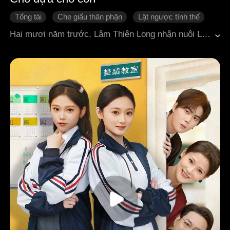
Tổng tài
Che giấu thân phận
Lật ngược tình thế
Phản đòn
Tình cảm gia đình
Hai mươi năm trước, Lâm Thiên Long nhận nuôi Lâm Tinh Miên, yêu thương cô như con ruột. Sau này, khi Lâm Tinh Miên nhận lại cha mẹ ruột là nhà họ Hứa, cô lại phải chịu đủ mọi sự ngược đãi từ gia đình này cùng con nuôi Hứa Tri Hạ và Hứa Nhất Hàn: bị vu oan, phải sống trong tầng hầm, thậm chí còn phải thay Hứa Tri Hạ gánh tội vào tù. Khi Lâm Thiên Long chữa bệnh ở nước ngoài trở về, biết được toàn bộ sự thật, ông lập tức lộ thân phận thật. Một mặt, ông đưa Lâm Tinh Miên lên làm người thừa kế Tập đoàn Lâm thị; mặt khác, ông phát động cuộc bao vây toàn diện nhắm vào nhà họ Hứa, từng bước phơi bày những lời dối trá của họ. Cuối cùng, Hứa Tri Hạ bị bỏ tù, nhà họ Hứa phá sản, phải đi ăn xin rồi bị bắt, còn Đỗ Nhược Phong thì thân bại danh liệt.