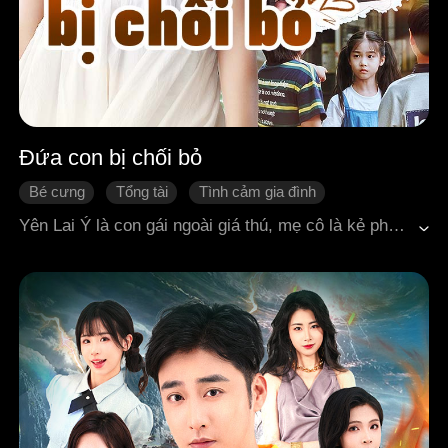
Đứa con bị chối bỏ
Bé cưng
Tổng tài
Tình cảm gia đình
Thanh mai trúc mã
Lật ngược tình thế
Yên Lai Ý là con gái ngoài giá thú, mẹ cô là kẻ phá hoại gia đình người khác, thậm chí còn là một tội phạm giết người. Vì mẹ cô thầm yêu cha cô suốt nhiều năm, nhưng cha lại yêu chính chị ruột của bà và còn sinh với người phụ nữ đó ba người con trai. Mẹ cô vì ghen tuông mù quáng đã bày mưu mang thai, ám sát chị gái không thành, cuối cùng bị cha và cậu ruột đưa vào tù. Sau này mẹ cô qua đời ngoài ý muốn, để lại cô bé mới bốn tuổi một mình trên đời. Cô cuối cùng cũng được gặp cha ruột và ba người anh trai. Nhưng vì tội lỗi của mẹ, họ không thích cô, thậm chí không muốn thừa nhận cô. Cho đến khi cô bất ngờ nổi tiếng, trở thành "con gái quốc dân", thường xuyên lên top tìm kiếm. Thanh mai trúc mã Cố Hoài cũng đột nhiên trở thành cậu Cố nhỏ khiến ai nghe tên cũng phải e dè. Cậu Cố nhỏ kiêu ngạo nắm tay cô: "Anh nhìn em lớn lên, chúng ta cùng nhau lập một gia đình mới." Cô xách vali nhỏ nói lời tạm biệt với gia đình, nhưng một đám đàn ông đồng loạt sa sầm mặt, dù thế nào cũng không chịu buông tay.