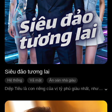
Siêu đảo tương lai
Hệ thống
Vả mặt
Ân oán nhà giàu
Quá trình thay đổi của nhân vật
Đô thị hiện đại
Diệp Tiêu là con riêng của vị tỷ phú giàu nhất, nhưng sau khi phân chia tài sản chỉ nhận được một hòn đảo hoang và 200.000 tệ tiền thừa kế. Không ngờ, anh lại vô tình kết hợp với Hệ Thống Siêu Đảo Tương Lai. Bắt đầu từ việc cải tạo đất đai, trồng những loại rau củ có giá trị đắt đỏ, Diệp Tiêu cùng người anh em Bàng Hiểu và người yêu Vương Mộc Tranh từng bước biến vùng đất cằn cỗi thành một đế chế thương nghiệp hùng mạnh. Trên con đường phát triển, anh liên tiếp đánh bại những âm mưu và sự chèn ép từ gia tộc, trùm tư bản Tiết Long, tập đoàn gián điệp họ Phạm, thậm chí cả tổ chức tội phạm quốc tế "Liên Minh Biển Sâu". Để cứu vợ con, Diệp Tiêu nhiều lần mạo hiểm tiến vào những nơi hiểm cảnh, truy tìm linh dược và cơ hội sống còn. Cuối cùng, anh lựa chọn để hệ thống hòa làm một với hòn đảo, ban cho nó sức sống vô tận. Còn bản thân anh cũng từ một người khai phá trở thành người bảo hộ hệ sinh thái, đồng thời truyền lại cơ nghiệp ấy cho thế hệ tiếp theo.