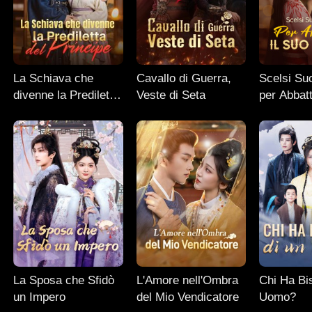
La Schiava che
Cavallo di Guerra,
Scelsi Suo
divenne la Prediletta
Veste di Seta
per Abbatt
del Principe
Trono
La Sposa che Sfidò
L'Amore nell'Ombra
Chi Ha Bi
un Impero
del Mio Vendicatore
Uomo?